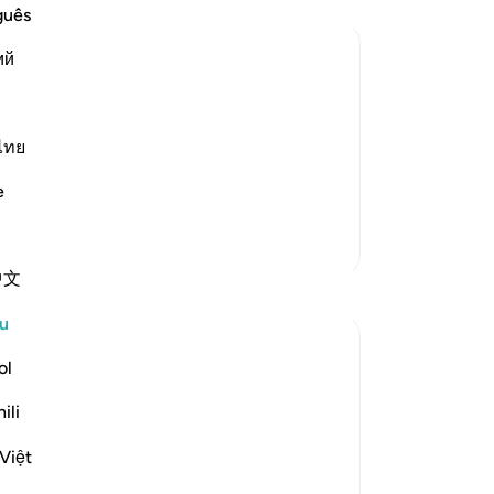
ba
guês
de
ий
pu
se
panion replied to him, warning and
seb
wing himself to be deceived.
ke
ไทย
tid
e
 dust...) This is a
…
di
Baca Lagi
ke
Lebih Banyak Tafsir
kem
中文
ra
Refleksi
de
u
Al
Muniba Ansari
ke
ol
21 minggu lalu
·
Rujukan
ayat 18:34, 18:37
de
SubhanAllah, it is already the last Friday of
ili
ak
Ramadan. I wanted to share a benefit from
ba
Surah Al-Kahf that I learned 2 Ramadans
Việt
se
ago, and I get reminded of it every Friday