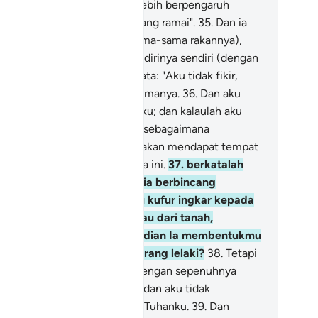
nyak harta daripadamu, dan lebih berpengaruh
ngan pengikut-pengikutku yang ramai".
35
.
Dan ia
n masuk ke kebunnya (bersama-sama rakannya),
dang ia berlaku zalim kepada dirinya sendiri (dengan
ab kufurnya), sambil ia berkata: "Aku tidak fikir,
bun ini akan binasa selama-lamanya.
36
.
Dan aku
ak fikir, hari kiamat kan berlaku; dan kalaulah aku
kembalikan kepada Tuhanku (sebagaimana
percayaanmu), tentulah aku akan mendapat tempat
bali yang lebih baik daripada ini.
37
.
berkatalah
kannya kepadanya, semasa ia berbincang
ngannya: "Patutkah engkau kufur ingkar kepada
lah yang menciptakan engkau dari tanah,
mudian dari air benih, kemudian Ia membentukmu
ngan sempurna sebagai seorang lelaki?
38
.
Tetapi
u sendiri percaya dan yakin dengan sepenuhnya
hawa Dia lah Allah, Tuhanku, dan aku tidak
kutukan sesuatu pun dengan Tuhanku.
39
.
Dan