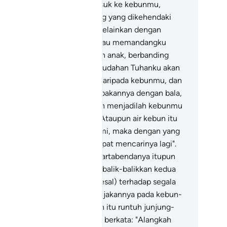
patutnya semasa engkau masuk ke kebunmu,
rkata: (Semuanya ialah barang yang dikehendaki
lah)! (tiada daya dan upaya melainkan dengan
rtolongan Allah)? Kalau engkau memandangku
ngat kurang tentang harta dan anak, berbanding
nganmu,
40
.
Maka mudah-mudahan Tuhanku akan
ngurniakan daku lebih baik daripada kebunmu, dan
ku bimbang) dia akan menimpakannya dengan bala,
ncana dari langit, sehinggalah menjadilah kebunmu
 tanah yang licin tandus.
41
.
Ataupun air kebun itu
an menjadi kering ditelan bumi, maka dengan yang
mikian, engkau tidak akan dapat mencarinya lagi".
.
Dan segala tanaman serta hartabendanya itupun
binasakan, lalu jadilah ia membalik-balikkan kedua
pak tangannya (kerana menyesal) terhadap segala
rbelanjaan yang telah dibelanjakannya pada kebun-
bunnya, sedang kebun-kebun itu runtuh junjung-
njung tanamannya; sambil dia berkata: "Alangkah