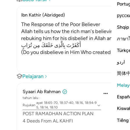
Portu
Ibn Kathir (Abridged)
русск
The Response of the Poor Believer
Shqip
Allah tells us how the rich man's believing com
rebuking him for his disbelief in Allah and allo
ภาษา
أَكَفَرْتَ بِالَّذِى خَلَقَكَ مِن تُرَابٍ
Türkç
(Do you disbelieve in Him Who created you out of
اردو
简体
Pelajaran
Melay
Syaari Ab Rahman
Españ
tahun lalu
·
ayat 18:65-70, 18:37-40, 18:16, 18:94-9
Rujukan
5, 18:14, 18:10
Kiswah
POST RAMADHAN ACTION PLAN
Tiếng 
4 Deeds From AL KAHFI