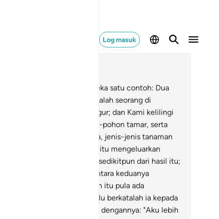
Log masuk
ca dalam Konteks
 18, Halaman 298, Juz 15
.
Dan berikanlah kepada mereka satu contoh: Dua
ang lelaki, Kami adakan bagi salah seorang di
taranya, dua buah kebun anggur; dan Kami kelilingi
bun-kebun itu dengan pohon-pohon tamar, serta
mi jadikan di antara keduanya, jenis-jenis tanaman
g lain.
33
.
Kedua-dua kebun itu mengeluarkan
ilnya, dan tiada mengurangi sedikitpun dari hasil itu;
n kami juga mengalirkan di antara keduanya
batang sungai.
34
.
Tuan kebun itu pula ada
mpunyai harta (yang lain); lalu berkatalah ia kepada
kannya, semasa ia berbincang dengannya: "Aku lebih