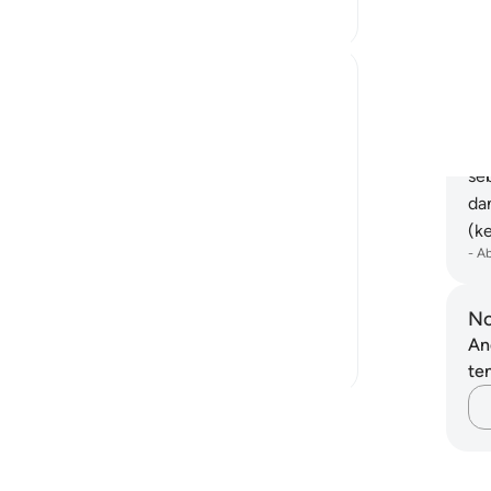
3
1
ba
Tu
go
Shoira Ibodullaeva
dan
5 tahun lalu
·
Rujukan
ayat 18:37
Pa
As a woman, we often feel insecure about
pe
the way we look. We don't usually get
se
comfortable with our reality and desire
da
what other beautiful women have. Maybe
(k
it is all about the media and how it
-
A
promotes the beauty perfect in any way.
But when I read ayahs lik...
No
Lihat lebih dari yang ini
An
16
2
ten
Baca Lagi Refleksi