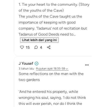
1. Tie your heart to the community. (Story
of the youths of the Cave)
The youths of the Cave taught us the
importance of keeping with good
company. 'Tadarrus' not of recitation but
Tadarrus of Good Deeds need to...
Lihat lebih dari yang ini
15
4
J Yousef
3 tahun lalu
·
Rujukan
ayat 18:35-38
Some reflections on the man with the
two gardens
'And he entered his property, while
wronging his soul, saying, 'I do not think
this will ever perish, nor do I think the