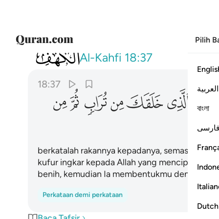
Pilih 
018
قال له صاحبه وهو يحاوره اكفرت بالذ
Al-Kahfi
18:37
Englis
18:37
العربية
ﱡ
ﱢ
ﱣ
ﱤ
ﱥ
ﱦ
বাংলা
ارسی
França
berkatalah rakannya kepadanya, semasa ia be
kufur ingkar kepada Allah yang menciptakan en
Indon
benih, kemudian Ia membentukmu dengan semp
Italia
Perkataan demi perkataan
Dutch
Baca Tafsir