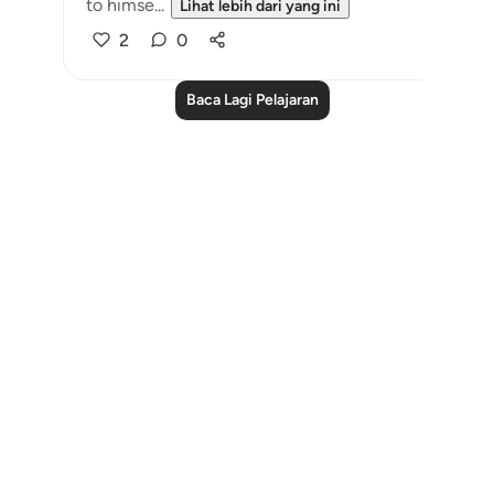
to himse...
Lihat lebih dari yang ini
2
0
Baca Lagi Pelajaran
Notes
placeholders
close