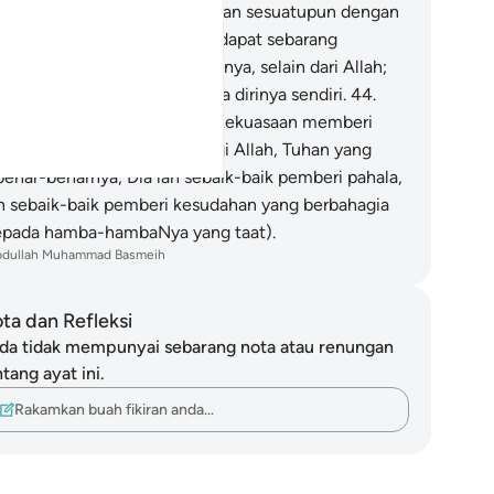
iknya kalau aku tidak sekutukan sesuatupun dengan
hanku!"
43
.
Dan ia tidak mendapat sebarang
longan yang boleh menolongnya, selain dari Allah;
 ia pula tidak dapat membela dirinya sendiri.
44
.
da saat yang sedemikian itu kekuasaan memberi
rtolongan hanya tertentu bagi Allah, Tuhan yang
benar-benarnya; Dia lah sebaik-baik pemberi pahala,
n sebaik-baik pemberi kesudahan yang berbahagia
epada hamba-hambaNya yang taat).
bdullah Muhammad Basmeih
ta dan Refleksi
da tidak mempunyai sebarang nota atau renungan
tang ayat ini.
Rakamkan buah fikiran anda…