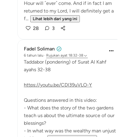
Hour will ˹ever˺ come. And if in fact I am
returned to my Lord, I will definitely get a
f...
Lihat lebih dari yang ini
28
3
Fadel Soliman
6 tahun lalu
·
Rujukan
ayat 18:32-38
Taddabor (pondering) of Surat Al Kahf
ayahs 32-38
https://youtu.be/CDl39uVLO-Y
Questions answered in this video:
- What does the story of the two gardens
teach us about the ultimate source of our
blessings?
- In what way was the wealthy man unjust