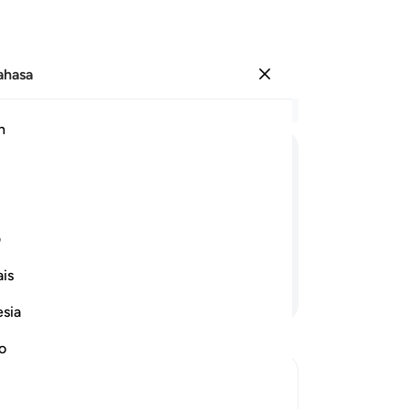
Bahasa
Log masuk
Ba
h
Bab
7
.
ﲏ
ﲐ
ﲑ
ﲒ
ﲓ
mu
he
dalam gua itu, bertahun-tahun, yang
le
ف
ja
is
ta
Teruskan Membaca
(w
esia
da
ta
no
(I
or