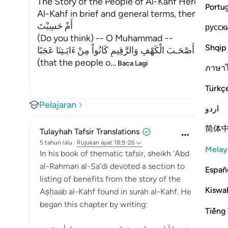
The Story of the People of Al-Kahf Here Allah te
Portu
Al-Kahf in brief and general terms, then Heexpla
أَمْ حَسِبْتَ
русск
(Do you think) -- O Muhammad --
Shqip
أَنَّ أَصْحَـبَ الْكَهْفِ وَالرَّقِيمِ كَانُواْ مِنْ ءَايَـتِنَا عَجَبًا
(that the people o
…
Baca Lagi
ภาษา
Türkç
Pelajaran
اردو
简体
Tulayhah Tafsir Translations
5 tahun lalu
·
Rujukan
ayat 18:9-26
Melay
In his book of thematic tafsir, sheikh ‘Abd
al-Rahman al-Sa’di devoted a section to
Españ
listing of benefits from the story of the
Kiswah
Aṣḥaab al-Kahf found in surah al-Kahf. He
began this chapter by writing:
Tiếng 