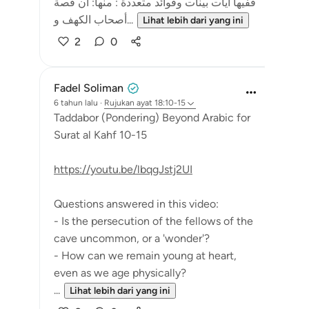
ففيها آيات بينات وفوائد متعددة : منها: أن قصة
أصحاب الكهف و...
Lihat lebih dari yang ini
2
0
Fadel Soliman
6 tahun lalu
·
Rujukan
ayat 18:10-15
Taddabor (Pondering) Beyond Arabic for
Surat al Kahf 10-15
https://youtu.be/lbqgJstj2UI
Questions answered in this video:
- Is the persecution of the fellows of the
cave uncommon, or a 'wonder'?
- How can we remain young at heart,
even as we age physically?
...
Lihat lebih dari yang ini