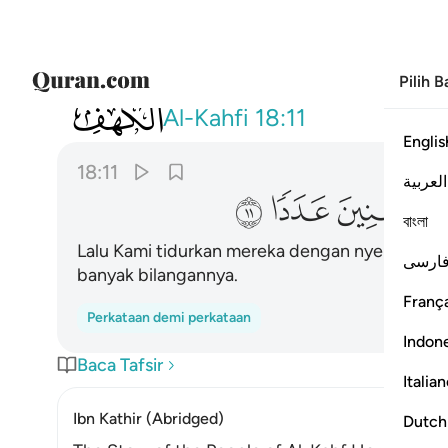
Pilih 
018
فضربنا على اذانهم في الكهف سنين عدد
Al-Kahfi
18:11
Englis
18:11
العربية
ﲔ
ﲕ
ﲖ
বাংলা
Lalu Kami tidurkan mereka dengan nyenyaknya 
ارسی
banyak bilangannya.
França
Perkataan demi perkataan
Indon
Baca Tafsir
Italia
Ibn Kathir (Abridged)
Dutch