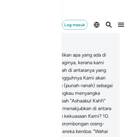
Log masuk
ca dalam Konteks
 18, Halaman 294, Juz 15
Sesungguhnya Kami telah jadikan apa yang ada di
ka bumi sebagai perhiasan baginya, kerana kami
ndak menguji mereka, siapakah di antaranya yang
bih baik amalnya.
8
.
Dan sesungguhnya Kami akan
dikan apa yang ada di bumi itu (punah-ranah) sebagai
nah yang tandus.
9
.
Adakah engkau menyangka
ahai Muhammad), bahawa kisah "Ashaabul Kahfi"
n "Ar-Raqiim" itu sahaja yang menakjubkan di antara
nda-tanda yang membuktikan kekuasaan Kami?
10
.
ngatkanlah peristiwa) ketika serombongan orang-
ang muda pergi ke gua, lalu mereka berdoa: "Wahai