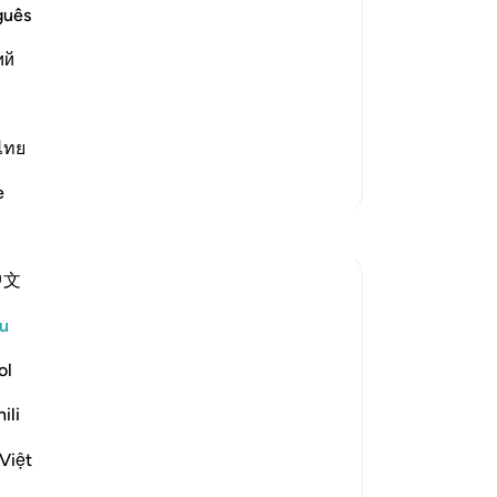
lls us about the story of the people of
Tu
guês
ins it in more detail. He says
be
ий
ka
ti
be
Ke
ไทย
un
Lebih Banyak Tafsir
e
an
Refleksi
la
-
A
中文
ekaterina myachina
4 minggu lalu
·
Rujukan
ayat 18:11
No
u
Friday Reflection — Surah al-Kahf (18:11)
An
ol
ten
There are moments when you have done
ili
what was yours to do.
The prayer has been made.
Việt
The difficult step has been taken.