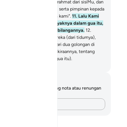
han kami! Kurniakanlah kami rahmat dari sisiMu, dan
rilah kemudahan-kemudahan serta pimpinan kepada
mi untuk keselamatan ugama kami".
11
.
Lalu Kami
durkan mereka dengan nyenyaknya dalam gua itu,
rtahun-tahun, yang banyak bilangannya.
12
.
mudian Kami bangkitkan mereka (dari tidurnya),
tuk Kami menguji siapakah dari dua golongan di
tara mereka yang lebih tepat kiraannya, tentang
manya mereka hidup (dalam gua itu).
bdullah Muhammad Basmeih
ta dan Refleksi
da tidak mempunyai sebarang nota atau renungan
tang ayat ini.
Rakamkan buah fikiran anda…