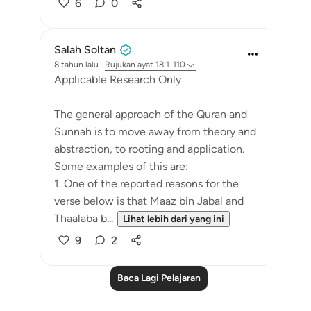
6
0
Salah Soltan
8 tahun lalu
·
Rujukan
ayat 18:1-110
Applicable Research Only
The general approach of the Quran and
Sunnah is to move away from theory and
abstraction, to rooting and application.
Some examples of this are:
1. One of the reported reasons for the
verse below is that Maaz bin Jabal and
Thaalaba b...
Lihat lebih dari yang ini
9
2
Baca Lagi Pelajaran