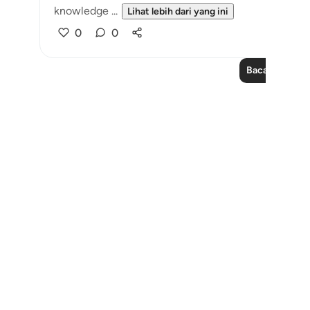
knowledge ...
Lihat lebih dari yang ini
0
0
Baca Lagi Pela
Notes
placeholders
close