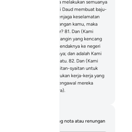
ud; dan adalah Kami berkuasa melakukan semuanya
.
80
.
Dan Kami mengajar Nabi Daud membuat baju-
ju besi untuk kamu, untuk menjaga keselamatan
mu dalam mana-mana peperangan kamu, maka
akah kamu sentiasa bersyukur?
81
.
Dan (Kami
dahkan) bagi Nabi Sulaiman angin yang kencang
upannya, bertiup menurut kehendaknya ke negeri
ng Kami limpahi berkat padanya; dan adalah Kami
ngetahui akan tiap-tiap sesuatu.
82
.
Dan (Kami
dahkan) sebahagian dari Syaitan-syaitan untuk
nyelam baginya, serta melakukan kerja-kerja yang
in dari itu; dan adalah Kami mengawal mereka
aripada melanggar perintahnya).
bdullah Muhammad Basmeih
ta dan Refleksi
da tidak mempunyai sebarang nota atau renungan
tang ayat ini.