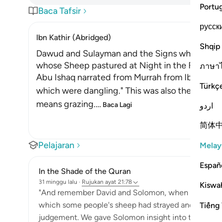
Portu
Baca Tafsir
русск
Ibn Kathir (Abridged)
Shqip
Dawud and Sulayman and the Signs which They 
whose Sheep pastured at Night in the Field
ภาษา
Abu Ishaq narrated from Murrah from Ibn Mas`u
Türkç
which were dangling." This was also the view of
means grazing.
…
Baca Lagi
اردو
简体
Pelajaran
Melay
Españ
In the Shade of the Quran
31 minggu lalu
·
Rujukan
ayat 21:78
Kiswah
"And remember David and Solomon, when both gave
which some people's sheep had strayed and grazed b
Tiếng 
judgement. We gave Solomon insight into the case