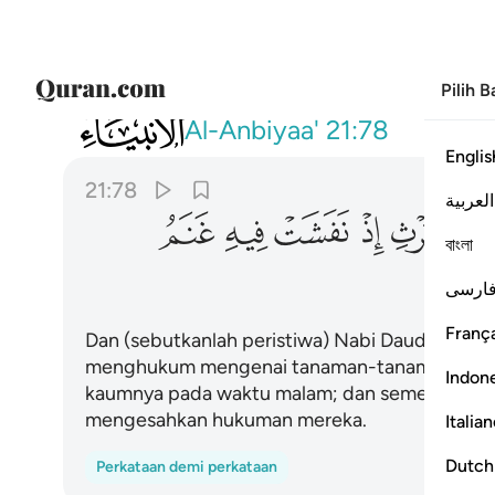
Pilih 
021
وداوود وسليمان اذ يحكمان في الحرث اذ نف
Al-Anbiyaa'
21:78
Englis
21:78
العربية
ﲋ
ﲌ
ﲍ
ﲎ
ﲏ
ﲐ
বাংলা
ﲕ
ارسی
França
Dan (sebutkanlah peristiwa) Nabi Daud dengan
menghukum mengenai tanaman-tanaman semasa
Indon
kaumnya pada waktu malam; dan sememangny
mengesahkan hukuman mereka.
Italia
Dutch
Perkataan demi perkataan