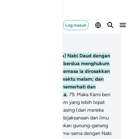
Log masuk
ca dalam Konteks
 21, Halaman 328, Juz 17
.
Dan (sebutkanlah peristiwa) Nabi Daud dengan
bi Sulaiman, ketika mereka berdua menghukum
ngenai tanaman-tanaman semasa ia dirosakkan
eh kambing kaumnya pada waktu malam; dan
memangnya Kamilah yang memerhati dan
ngesahkan hukuman mereka.
79
.
Maka Kami beri
bi Sulaiman memahami hukum yang lebih tepat
gi masalah itu; dan masing-masing (dari mereka
rdua) Kami berikan hikmat kebijaksanaan dan ilmu
ang banyak); dan Kami mudahkan gunung-ganang
n unggas memuji Kami bersama-sama dengan Nabi