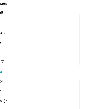
Da
guês
itu
ий
ba
ka
were given; the Story of the People
ad
mu
ไทย
d: "That crop was grapes, bunches of
ti
e
 Shurayh. Ibn `Abbas said: "Nafash
ya
me
mu
Lebih Banyak Tafsir
中文
me
la
u
(d
-
A
ol
ili
No
 judgement concerning the field into
An
y night. We were witness to their
Việt
ten
. Yet We gave sound judgement and