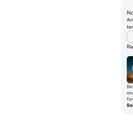
No
An
ten
Ra
Be
re
fo
Be