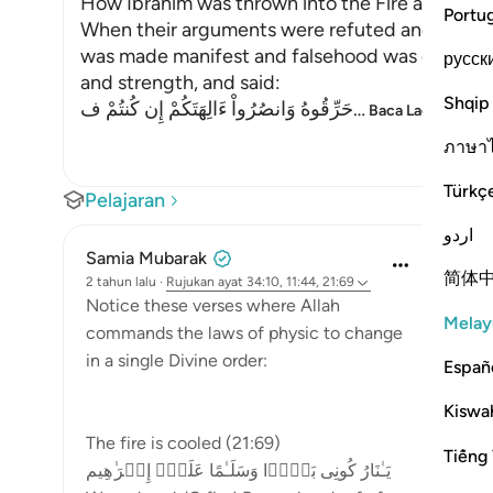
How Ibrahim was thrown into the Fire and how A
Portu
When their arguments were refuted and their i
was made manifest and falsehood was defeated,
русск
and strength, and said:
Shqip
حَرِّقُوهُ وَانصُرُواْ ءَالِهَتَكُمْ إِن كُنتُمْ ف
…
Baca Lagi
ภาษา
Türkç
Pelajaran
اردو
Samia Mubarak
简体
2 tahun lalu
·
Rujukan
ayat 34:10, 11:44, 21:69
Notice these verses where Allah
Melay
commands the laws of physic to change
in a single Divine order:
Españ
Kiswah
The fire is cooled (21:69)
Tiếng 
یَـٰنَارُ كُونِی بَرۡدࣰا وَسَلَـٰمًا عَلَىٰۤ إِبۡرَ ٰ⁠هِیم