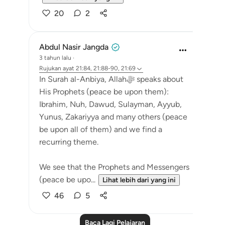
20
2
Abdul Nasir Jangda
3 tahun lalu
·
Rujukan
ayat 21:84, 21:88-90, 21:69
In Surah al-Anbiya, Allahﷻ speaks about
His Prophets (peace be upon them):
Ibrahim, Nuh, Dawud, Sulayman, Ayyub,
Yunus, Zakariyya and many others (peace
be upon all of them) and we find a
recurring theme.
We see that the Prophets and Messengers
(peace be upo...
Lihat lebih dari yang ini
46
5
Baca Lagi Pelajaran