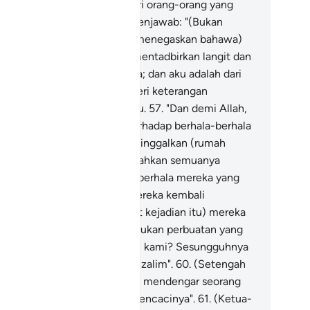
orang Rasul), atau engkau dari orang-orang yang
rmain-main sahaja?"
56
.
Ia menjawab: "(Bukan
rmain-main) bahkan (untuk menegaskan bahawa)
han kamu ialah Tuhan yang mentadbirkan langit dan
mi, Dia lah yang menciptanya; dan aku adalah dari
ang-orang yang boleh memberi keterangan
ngesahkan yang demikian itu.
57
.
"Dan demi Allah,
u akan jalankan rancangan terhadap berhala-berhala
mu, sesudah kamu pergi meninggalkan (rumah
hala ini)".
58
.
Lalu ia memecahkan semuanya
rketul-ketul, kecuali sebuah berhala mereka yang
sar (dibiarkannya), supaya mereka kembali
padanya.
59
.
(Setelah melihat kejadian itu) mereka
rtanya: "Siapakah yang melakukan perbuatan yang
mikian terhadap tuhan-tuhan kami? Sesungguhnya
lah ia dari orang-orang yang zalim".
60
.
(Setengah
ri) mereka berkata: "Kami ada mendengar seorang
ak muda bernama Ibrahim, mencacinya".
61
.
(Ketua-