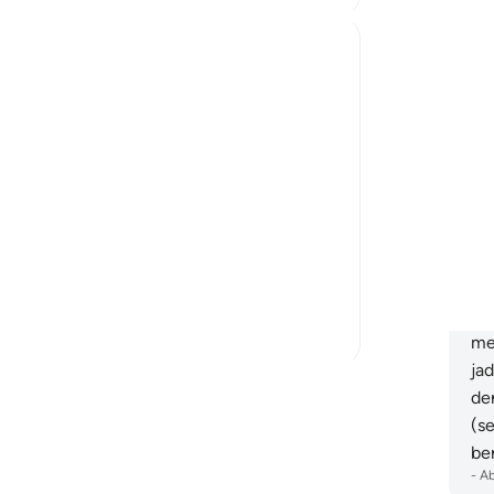
da
fa
Iraj Marjan
me
tahun lalu
·
Rujukan
ayat 21:69, 36:26
pe
Divine assistance 'nasr' does not always
se
arrive in the explicit, dramatic forms we
me
might expect.
da
When Prophet Ibrahim (AS) was thrown
"B
into the fire, the flames remained as they
ka
were—scorching, fierce, and unrelenting.
be
No army descended to overthrow the
se
oppres...
Lihat lebih dari yang ini
(d
27
6
me
ja
Baca Lagi Refleksi
de
(s
be
-
A