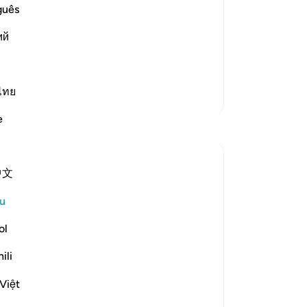
llah controlled it
se
guês
ncapability became clear, when truth
be
 they resorted to using their power
ий
be
Tu
bu
or
ไทย
Lebih Banyak Tafsir
me
e
Refleksi
ak
ka
ber
Safia Khan
中文
be
32 minggu lalu
·
Rujukan
ayat 21:69
Have you ever felt hesitant to share what
be
u
is bothering you?
ke
That quiet fear that if you speak, you
be
ol
might be humiliated?
de
ili
ada
We all experience this, don’t we?
da
Việt
Sharing our vulnerable side often feels
an