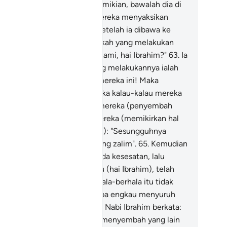
tua) mereka berkata: "Jika demikian, bawalah dia di
dapan orang ramai supaya mereka menyaksikan
indakan mengenainya).
62
.
(Setelah ia dibawa ke
tu) mereka bertanya: "Engkaukah yang melakukan
mikian kepada tuhan-tuhan kami, hai Ibrahim?"
63
.
Ia
njawab: "(Tidak) bahkan yang melakukannya ialah
erhala) yang besar di antara mereka ini! Maka
rtanyalah kamu kepada mereka kalau-kalau mereka
pat berkata-kata".
64
.
Maka mereka (penyembah
rhala) kembali kepada diri mereka (memikirkan hal
u) lalu berkata (sesama sendiri): "Sesungguhnya
mulah sendiri orang-orang yang zalim".
65
.
Kemudian
reka terbalik fikirannya kepada kesesatan, lalu
rkata: "Sesungguhnya engkau (hai Ibrahim), telah
dia mengetahui bahawa berhala-berhala itu tidak
pat berkata-kata (maka betapa engkau menyuruh
mi bertanya kepadanya)?"
66
.
Nabi Ibrahim berkata:
ika demikian, patutkah kamu menyembah yang lain