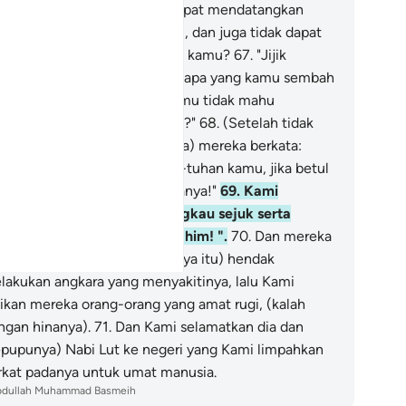
ri Allah sesuatu yang tidak dapat mendatangkan
edah sedikitpun kepada kamu, dan juga tidak dapat
ndatangkan mudarat kepada kamu?
67
.
"Jijik
rasaanku terhadap kamu dan apa yang kamu sembah
lain Allah! Maka mengapa kamu tidak mahu
nggunakan akal fikiran kamu?"
68
.
(Setelah tidak
pat berhujah lagi, ketua-ketua) mereka berkata:
akarlah dia dan belalah tuhan-tuhan kamu, jika betul
mu mahu bertindak membelanya!"
69
.
Kami
rfirman: "Hai api, jadilah engkau sejuk serta
lamat sejahtera kepada Ibrahim! ".
70
.
Dan mereka
engan perbuatan membakarnya itu) hendak
lakukan angkara yang menyakitinya, lalu Kami
dikan mereka orang-orang yang amat rugi, (kalah
ngan hinanya).
71
.
Dan Kami selamatkan dia dan
epupunya) Nabi Lut ke negeri yang Kami limpahkan
rkat padanya untuk umat manusia.
bdullah Muhammad Basmeih