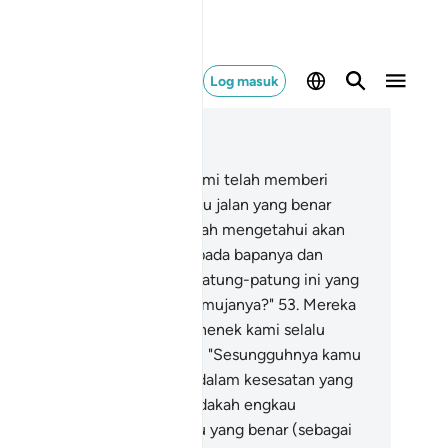
Log masuk
ca dalam Konteks
 21, Halaman 327, Juz 17
.
Dan demi sesungguhnya, Kami telah memberi
pada Nabi Ibrahim sebelum itu jalan yang benar
lam bertauhid, dan Kami adalah mengetahui akan
nya.
52
.
Ketika ia berkata kepada bapanya dan
umnya: "Apakah hakikatnya patung-patung ini yang
mu bersungguh-sungguh memujanya?"
53
.
Mereka
njawab: "Kami dapati datuk nenek kami selalu
nyembahnya".
54
.
Ia berkata: "Sesungguhnya kamu
n datuk-nenek kamu adalah dalam kesesatan yang
ta".
55
.
Mereka bertanya: "Adakah engkau
mbawa kepada kami sesuatu yang benar (sebagai