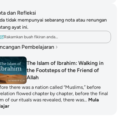
ta dan Refleksi
da tidak mempunyai sebarang nota atau renungan
tang ayat ini.
Rakamkan buah fikiran anda…
ncangan Pembelajaran
The Islam of Ibrahim: Walking in
the Footsteps of the Friend of
Allah
fore there was a nation called “Muslims,” before
velation flowed chapter by chapter, before the final
rm of our rituals was revealed, there was…
Mula
lajar