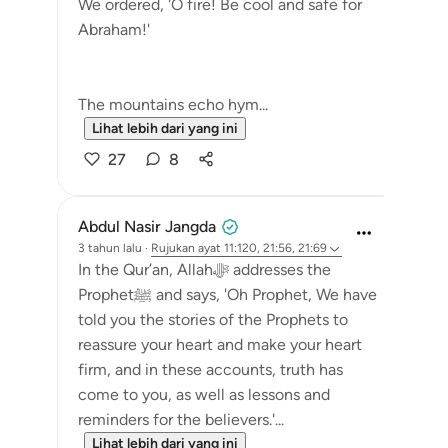
We ordered, 'O fire! Be cool and safe for
Abraham!'
The mountains echo hym...
Lihat lebih dari yang ini
27
8
Abdul Nasir Jangda
3 tahun lalu
·
Rujukan
ayat 11:120, 21:56, 21:69
In the Qur’an, Allahﷻ addresses the
Prophetﷺ and says, 'Oh Prophet, We have
told you the stories of the Prophets to
reassure your heart and make your heart
firm, and in these accounts, truth has
come to you, as well as lessons and
reminders for the believers.'...
Lihat lebih dari yang ini