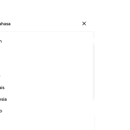
Bahasa
Log masuk
Ba
h
Bab
51
ﲦ
ﲧ
ﲨ
ﲩ
ﲪ
ke
da
 serta selamat sejahtera kepada
hal
ف
ka
is
ka
Teruskan Membaca
me
esia
me
da
no
nya
me