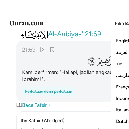
Pilih 
021
قلنا يا نار كوني بردا وسلاما على ابراهيم ٦٩
Al-Anbiyaa'
21:69
Englis
21:69
العربية
ﲫ
ﲬ
ﲭ
বাংলা
Kami berfirman: "Hai api, jadilah engkau sejuk
ارسی
Ibrahim! ".
França
Perkataan demi perkataan
Indon
Baca Tafsir
Italia
Ibn Kathir (Abridged)
Dutch