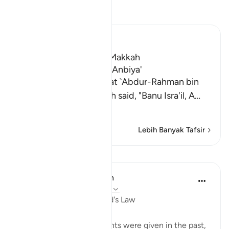
Baca Tafsir
Ibn Kathir (Abridged)
Which was revealed in Makkah
The Virtues of Surat Al-Anbiya'
Al-Bukhari recorded that `Abdur-Rahman bin
Yazid said that `Abdullah said, "Banu Isra'il, A
…
Baca Lagi
Lebih Banyak Tafsir
Pelajaran
In the Shade of the Quran
31 minggu lalu
·
Rujukan
ayat 21:6
Miraculous Signs and God's Law
Miraculous signs and events were given in the past,