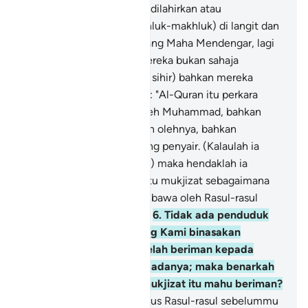
tiap-tiap perkataan (yang dilahirkan atau
disembunyikan oleh makhluk-makhluk) di langit dan
di bumi; dan Dia lah jua yang Maha Mendengar, lagi
Maha Mengetahui".
5
.
(Mereka bukan sahaja
menyifatkan Al-Quran itu sihir) bahkan mereka
menuduh dengan berkata: "Al-Quran itu perkara
karut yang dimimpikan oleh Muhammad, bahkan
perkara yang diada-adakan olehnya, bahkan
Muhammad sendiri seorang penyair. (Kalaulah ia
sebenarnya seorang Rasul) maka hendaklah ia
membawa kepada kita satu mukjizat sebagaimana
mukjizat-mukjizat yang dibawa oleh Rasul-rasul
yang telah diutus dahulu".
6
.
Tidak ada penduduk
sesebuah negeri pun yang Kami binasakan
sebelum mereka, yang telah beriman kepada
mukjizat yang diberi kepadanya; maka benarkah
mereka yang meminta mukjizat itu mahu beriman?
7
.
Dan Kami tidak mengutus Rasul-rasul sebelummu