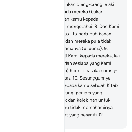
(wahai Muhammad) melainkan orang-orang lelaki
yang Kami wahyukan kepada mereka (bukan
malaikat); maka bertanyalah kamu kepada
AhluzZikri" jika kamu tidak mengetahui.
8
.
Dan Kami
tidak menjadikan Rasul-rasul itu bertubuh badan
yang tidak makan minum, dan mereka pula tidak
akan kekal hidup selama-lamanya (di dunia).
9
.
Kemudian Kami tepati janji Kami kepada mereka, lalu
Kami selamatkan mereka dan sesiapa yang Kami
kehendaki, dan (sebaliknya) Kami binasakan orang-
orang yang melampaui batas.
10
.
Sesungguhnya
Kami telah menurunkan kepada kamu sebuah Kitab
(Al-Quran) yang mengandungi perkara yang
menimbulkan sebutan baik dan kelebihan untuk
kamu, maka mengapa kamu tidak memahaminya
(dan bersyukur akan nikmat yang besar itu)?
-
Abdullah Muhammad Basmeih