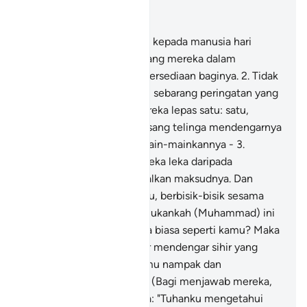
Baca dalam Konteks
Bab 21, Halaman 322, Juz 17
1
.
Telah hampir datangnya kepada manusia hari
perhitungan amalnya sedang mereka dalam
kelalaian, tidak hiraukan persediaan baginya.
2
.
Tidak
datang kepada mereka itu sebarang peringatan yang
diturunkan dari Tuhan mereka lepas satu: satu,
melainkan mereka memasang telinga mendengarnya
sambil mereka mempermain-mainkannya -
3
.
Dengan keadaan hati mereka leka daripada
memahami dan mengamalkan maksudnya. Dan
orang-orang yang zalim itu, berbisik-bisik sesama
sendiri dengan berkata: "Bukankah (Muhammad) ini
hanyalah seorang manusia biasa seperti kamu? Maka
patutkah kamu turut hadir mendengar sihir yang
dibawanya itu sedang kamu nampak dan
mengetahui karutnya?"
4
.
(Bagi menjawab mereka,
Nabi Muhammad) berkata: "Tuhanku mengetahui