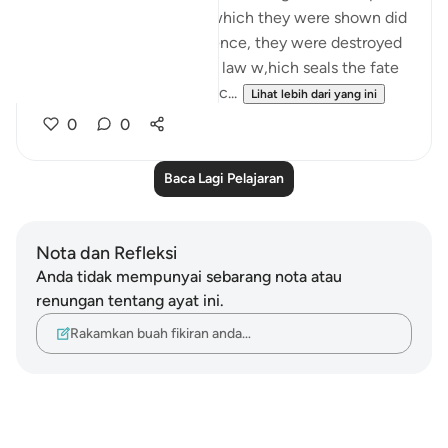
but the communities to which they were shown did
not believe as a result. Hence, they were destroyed
in accordance with God's law w,hich seals the fate
of any community which c...
Lihat lebih dari yang ini
0
0
Baca Lagi Pelajaran
Nota dan Refleksi
Anda tidak mempunyai sebarang nota atau
renungan tentang ayat ini.
Rakamkan buah fikiran anda…