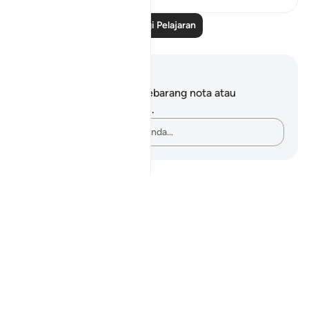
Baca Lagi Pelajaran
Nota dan Refleksi
Anda tidak mempunyai sebarang nota atau
renungan tentang ayat ini.
Rakamkan buah fikiran anda…
Notes
placeholders
close