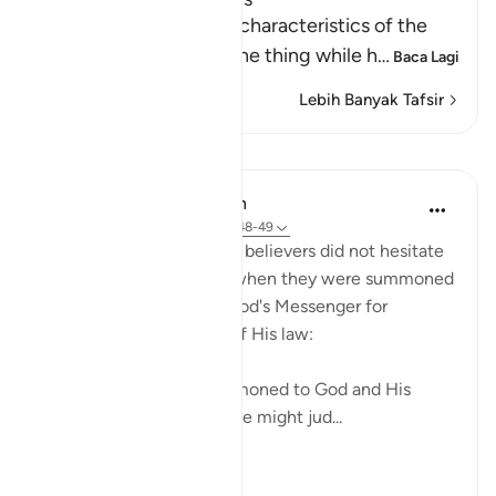
Allah tells us about the characteristics of the
hypocrites who show one thing while h
…
Baca Lagi
Lebih Banyak Tafsir
Pelajaran
In the Shade of the Quran
31 minggu lalu
·
Rujukan
ayat 24:48-49
Those who claimed to be believers did not hesitate
to contradict that claim when they were summoned
to put their disputes to God's Messenger for
judgement on the basis of His law:
"Whenever they are summoned to God and His
Messenger in order that he might jud...
Lihat lebih dari yang ini
0
0