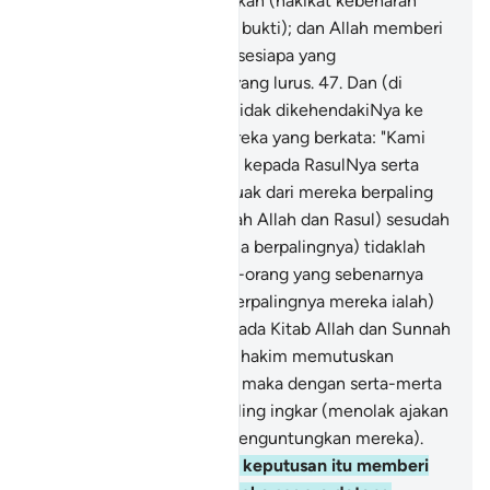
ayat-ayat yang menerangkan (hakikat kebenaran
dengan berbagai dalil dan bukti); dan Allah memberi
hidayah petunjuk kepada sesiapa yang
dikehendakiNya ke jalan yang lurus.
47
.
Dan (di
antara orang-orang yang tidak dikehendakiNya ke
jalan yang lurus ialah) mereka yang berkata: "Kami
beriman kepada Allah dan kepada RasulNya serta
kami taat"; kemudian sepuak dari mereka berpaling
(membelakangkan perintah Allah dan Rasul) sesudah
pengakuan itu, dan (kerana berpalingnya) tidaklah
mereka itu menjadi orang-orang yang sebenarnya
beriman.
48
.
Dan (bukti berpalingnya mereka ialah)
apabila mereka diajak kepada Kitab Allah dan Sunnah
RasulNya supaya menjadi hakim memutuskan
sesuatu di antara mereka, maka dengan serta-merta
sepuak dari mereka berpaling ingkar (menolak ajakan
itu jika keputusan tidak menguntungkan mereka).
49
.
Dan (sebaliknya) jika keputusan itu memberi