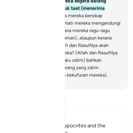
hak kepada mereka, mereka segera datang
kepadanya dengan tunduk taat (menerima
hukumnya).
50
.
(Mengapa mereka bersikap
demikian), adakah kerana hati mereka mengandungi
penyakit (kufur), atau kerana mereka ragu-ragu
(terhadap kebenaran hukuman), ataupun kerana
mereka takut bahawa Allah dan RasulNya akan
berlaku zalim kepada mereka? (Allah dan RasulNya
tidak sekali-kali akan berlaku zalim) bahkan
merekalah sendiri orang-orang yang zalim
(disebabkan keraguan dan kekufuran mereka).
-
Abdullah Muhammad Basmeih
Baca Tafsir
Ibn Kathir (Abridged)
The Treachery of the Hypocrites and the
Attitude of the Believers