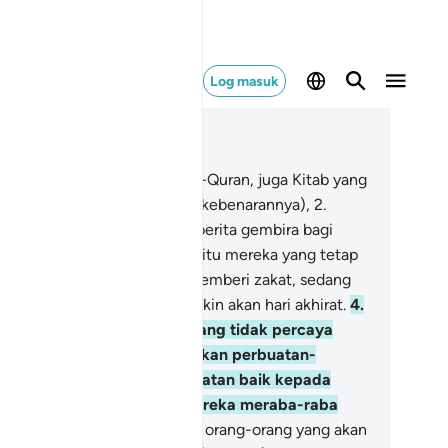
Log masuk
ca dalam Konteks
 27, Halaman 377, Juz 19
aa, siin. Ini ialah ayat-ayat Al-Quran, juga Kitab yang
las nyata (kandungannya dan kebenarannya),
2
.
njadi hidayah petunjuk dan berita gembira bagi
ang-orang yang beriman,
3
.
Iaitu mereka yang tetap
ndirikan sembahyang dan memberi zakat, sedang
reka pula percaya dengan yakin akan hari akhirat.
4
.
sungguhnya orang-orang yang tidak percaya
pada hari akhirat, Kami jadikan perbuatan-
rbuatan buruk mereka kelihatan baik kepada
reka; oleh itu, tinggalah mereka meraba-raba
lam kesesatan.
5
.
Merekalah orang-orang yang akan