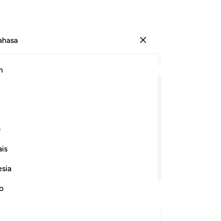
Bahasa
Log masuk
Ba
h
Bab
1
.
T
ﱗ
ﱘ
ﱙ
ﱚ
ﱛ
ﱜ
je
Me
kepada hari akhirat, Kami jadikan
or
ف
aik kepada mereka; oleh itu, tinggalah
me
is
me
Se
esia
Teruskan Membaca
ke
pe
no
me
da