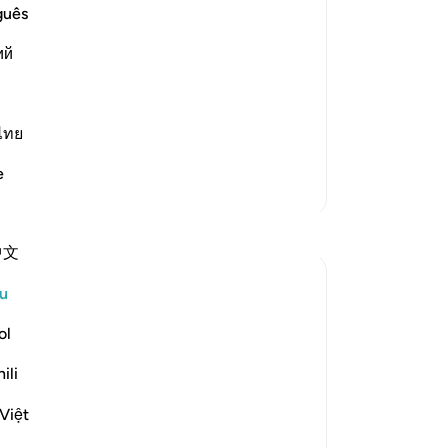
be
guês
pu
ий
rug
st Merciful.
di
 Believers, a Warning to the
Al
-
A
ไทย
cussed the letters
…
Baca Lagi
e
No
Lebih Banyak Tafsir
An
Refleksi
ten
中文
A Siddiqui
u
5 tahun lalu
·
Rujukan
ayat 4:120, 27:4, 47:14, 6:43
ol
I listened to a lecture today and one point
really stood out, so I wanted to share:
ili
Việt
Shaytan gift-wraps sins for us. He
presents them to us in such a way that