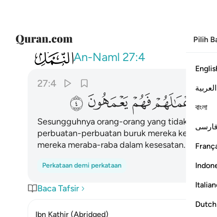
Pilih 
027
ان الذين لا يومنون بالاخرة زينا لهم 
An-Naml
27:4
Englis
27:4
العربية
ﱝ
ﱞ
ﱟ
ﱠ
ﱡ
বাংলা
Sesungguhnya orang-orang yang tidak percaya 
ارسی
perbuatan-perbuatan buruk mereka kelihatan b
mereka meraba-raba dalam kesesatan.
França
Indon
Perkataan demi perkataan
Italia
Baca Tafsir
Dutch
Ibn Kathir (Abridged)