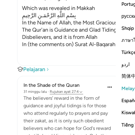
Portu
Which was revealed in Makkah
بِسْمِ اللَّهِ الرَّحْمَـنِ الرَّحِيمِ
русск
In the Name of Allah, the Most Gracious, the Mo
Shqip
The Qur'an is Guidance and Glad Tidings for the
Disbelievers, and it is from Allah
ภาษา
In (the comments on) Surat Al-Baqarah, we dis
Türkç
اردو
Pelajaran
简体
In the Shade of the Quran
Melay
31 minggu lalu
·
Rujukan
ayat 27:4
The believers' reward in the form of
Españ
guidance and joyful tidings is for those
Kiswah
who attend regularly to prayers and pay
their zakat, as it is only such obedient
Tiếng 
believers who can hope for God's reward