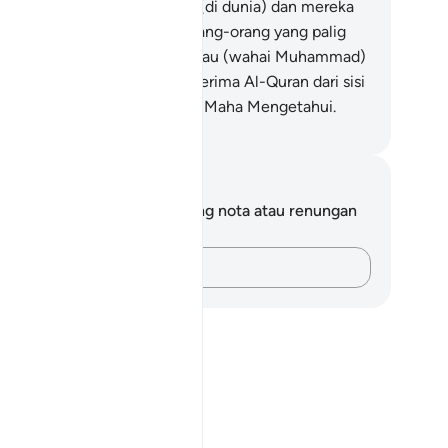
roleh azab seksa yang buruk (di dunia) dan mereka
la pada hari akhirat adalah orang-orang yang palig
i.
6
.
Dan sesungguhnya engkau (wahai Muhammad)
berikan menyambut dan menerima Al-Quran dari sisi
lah Yang Maha Bijaksana, lagi Maha Mengetahui.
bdullah Muhammad Basmeih
ta dan Refleksi
da tidak mempunyai sebarang nota atau renungan
tang ayat ini.
Rakamkan buah fikiran anda…