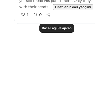
yet still dread His punishment. Only they,
with their hearts ...
Lihat lebih dari yang ini
1
0
Baca Lagi Pelajaran
Notes
placeholders
close