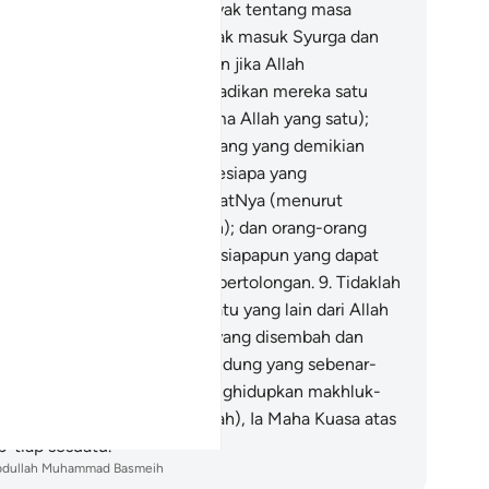
ari kiamat) - yang tidak ada syak tentang masa
tangnya; (pada hari itu) sepuak masuk Syurga dan
puak lagi masuk neraka.
8
.
Dan jika Allah
nghendaki, tentulah Ia menjadikan mereka satu
at (yang bersatu dalam ugama Allah yang satu);
an tetapi Allah (tidak merancang yang demikian
hkan Ia akan) memasukkan sesiapa yang
kehendakiNya ke dalam rahmatNya (menurut
raturan yang telah ditetapkan); dan orang-orang
ng zalim tidak ada baginya sesiapapun yang dapat
mberikan perlindungan dan pertolongan.
9
.
Tidaklah
tut mereka menjadikan sesuatu yang lain dari Allah
bagai pelindung-pelindung (yang disembah dan
puja) kerana Allah jualah Pelindung yang sebenar-
narnya, dan Dia lah yang menghidupkan makhluk-
khluk yang mati. Dan (ingatlah), Ia Maha Kuasa atas
p-tiap sesuatu.
bdullah Muhammad Basmeih