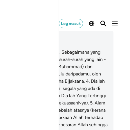
Log masuk
ca dalam Konteks
 42, Halaman 483, Juz 25
Haa, Miim.
2
.
Ain, Siin, Qaaf.
3
.
Sebagaimana yang
rkandung dalam surah ini dan surah-surah yang lain -
wahyukan kepadamu (wahai Muhammad) dan
pada Rasul-rasul yang terdahulu daripadamu, oleh
lah Yang Maha Kuasa, lagi Maha Bijaksana.
4
.
Dia lah
ng mempunyai dan menguasai segala yang ada di
ngit dan yang ada di bumi; dan Dia lah Yang Tertinggi
adaanNya, lagi Maha Besar (kekuasaanNya).
5
.
Alam
git nyaris-nyaris pecah dari sebelah atasnya (kerana
eri dan takutnya kepada kemurkaan Allah terhadap
nduduk bumi yang lupakan kebesaran Allah sehingga