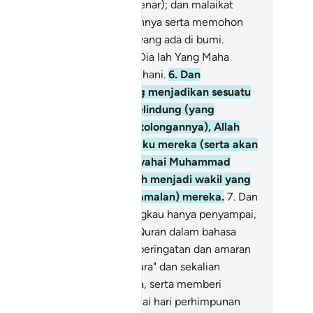
nyeleweng dari jalan yang benar); dan malaikat
rtasbih dengan memuji Tuhannya serta memohon
pun bagi makhluk-makhluk yang ada di bumi.
gatlah! Sesungguhnya Allah, Dia lah Yang Maha
ngampun, lagi Maha Mengasihani.
6
.
Dan
ebaliknya) orang-orang yang menjadikan sesuatu
ng lain dari Allah sebagai pelindung (yang
sembah dan diharapkan pertolongannya), Allah
ntiasa mengawasi tingkah laku mereka (serta akan
mbalasnya); dan engkau (wahai Muhammad
nyalah penyampai) bukanlah menjadi wakil yang
nguasai soal (bawaan dan amalan) mereka.
7
.
Dan
bagaimana Kami tetapkan engkau hanya penyampai,
mi wahyukan kepadamu Al-Quran dalam bahasa
ab, supaya engkau memberi peringatan dan amaran
pada (penduduk) "Ummul-Qura" dan sekalian
nduduk dunia di sekelilingnya, serta memberi
ringatan dan amaran mengenai hari perhimpunan