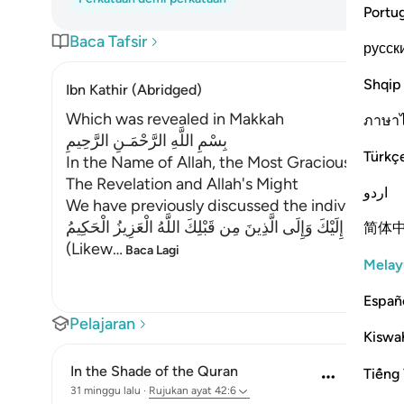
Portu
Baca Tafsir
русск
Shqip
Ibn Kathir (Abridged)
Which was revealed in Makkah
ภาษา
بِسْمِ اللَّهِ الرَّحْمَـنِ الرَّحِيمِ
Türkç
In the Name of Allah, the Most Gracious, the Mo
The Revelation and Allah's Might
اردو
We have previously discussed the individual let
ِكَ يُوحِى إِلَيْكَ وَإِلَى الَّذِينَ مِن قَبْلِكَ اللَّهُ الْعَزِيزُ الْحَكِيمُ
简体
(Likew
…
Baca Lagi
Melay
Españ
Pelajaran
Kiswah
In the Shade of the Quran
Tiếng 
31 minggu lalu
·
Rujukan
ayat 42:6