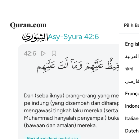
Pilih 
042
والذين اتخذوا من دونه اولياء الله حفي
Asy-Syura
42:6
Englis
42:6
العربية
ﱸ
ﱹ
ﱺ
ﱻ
ﱼ
বাংলা
ارسی
França
Dan (sebaliknya) orang-orang yang menjadikan 
pelindung (yang disembah dan diharapkan pert
Indon
mengawasi tingkah laku mereka (serta akan m
Muhammad hanyalah penyampai) bukanlah menj
Italia
(bawaan dan amalan) mereka.
Dutch
Perkataan demi perkataan