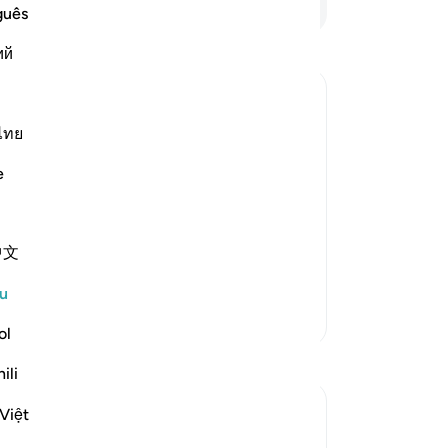
me
guês
be
ий
am
In
Pe
(s
ไทย
ya
e
st Merciful.
di
se
ters.
me
كَذَل
中文
ha
me
u
se
Lebih Banyak Tafsir
Ka
ol
Ar
Refleksi
ili
ke
pe
J Yousef
Việt
pe
8 tahun lalu
·