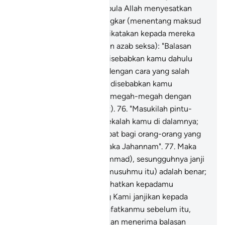
mereka sesat), demikian pula Allah menyesatkan
orang-orang yang kufur ingkar (menentang maksud
ayat-ayatNya).
75
.
(Lalu dikatakan kepada mereka
setelah ditimpakan dengan azab seksa): "Balasan
buruk yang demikian ini disebabkan kamu dahulu
bersukaria di muka bumi dengan cara yang salah
(pada hukum Tuhan), dan disebabkan kamu
bersenang lenang dan bermegah-megah dengan
berleluasa (dalam maksiat).
76
.
"Masukilah pintu-
pintu neraka Jahannam kekalah kamu di dalamnya;
maka seburuk-buruk tempat bagi orang-orang yang
sombong takbur ialah neraka Jahannam".
77
.
Maka
bersabarlah (wahai Muhammad), sesungguhnya janji
Allah (menyeksa musuh-musuhmu itu) adalah benar;
oleh itu kiranya Kami perlihatkan kepadamu
sebahagian dari azab yang Kami janjikan kepada
mereka, ataupun Kami wafatkanmu sebelum itu,
(maka tetaplah mereka akan menerima balasan