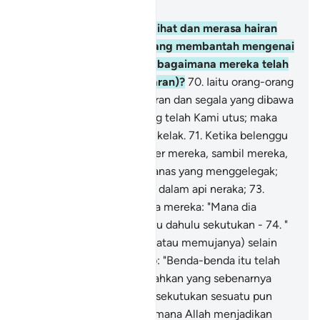
Bab 40, Halaman 475, Juz 24
69
.
Tidakkah engkau melihat dan merasa hairan
terhadap orang-orang yang membantah mengenai
maksud ayat-ayat Allah, bagaimana mereka telah
dipalingkan (dari kebenaran)?
70
.
Iaitu orang-orang
yang mendustakan Al-Quran dan segala yang dibawa
oleh Rasul-rasul Kami yang telah Kami utus; maka
mereka akan mengetahui kelak.
71
.
Ketika belenggu
dan rantai dipasung di leher mereka, sambil mereka,
diseret
72
.
Ke dalam air panas yang menggelegak;
kemudian mereka dibakar dalam api neraka;
73
.
Akhirnya dikatakan kepada mereka: "Mana dia
berhala-berhala yang kamu dahulu sekutukan -
74
.
"
(Dengan menyembahnya atau memujanya) selain
Allah?" Mereka menjawab: "Benda-benda itu telah
hilang lenyap dari kami, bahkan yang sebenarnya
kami dahulu tidak pernah sekutukan sesuatu pun
(dengan Allah)". (Sebagaimana Allah menjadikan