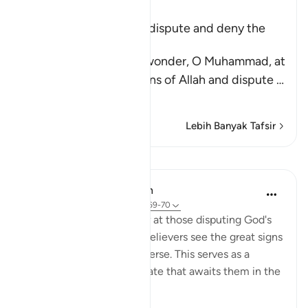
Ibn Kathir (Abridged)
The End of Those Who dispute and deny the
Signs of Allah
Allah says, `do you not wonder, O Muhammad, at
those who deny the signs of Allah and dispute
…
Baca Lagi
Lebih Banyak Tafsir
Pelajaran
In the Shade of the Quran
31 minggu lalu
·
Rujukan
ayat 40:69-70
These verses first wonder at those disputing God's
revelations when the unbelievers see the great signs
He has placed in the universe. This serves as a
prelude to outlining the fate that awaits them in the
life to come.