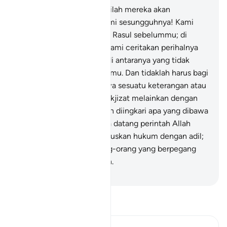
azab) kerana kepada Kamilah mereka akan
dikembalikan.
78
.
Dan demi sesungguhnya! Kami
telah mengutus beberapa Rasul sebelummu; di
antara mereka ada yang Kami ceritakan perihalnya
kepadamu, dan ada pula di antaranya yang tidak
Kami ceritakan kepada kamu. Dan tidaklah harus bagi
seseorang Rasul membawa sesuatu keterangan atau
menunjukkan sesuatu mukjizat melainkan dengan
izin Allah; (maka janganlah diingkari apa yang dibawa
oleh Rasul) kerana apabila datang perintah Allah
(menimpakan azab) diputuskan hukum dengan adil;
pada saat itu rugilah orang-orang yang berpegang
kepada perkara yang salah.
-
Abdullah Muhammad Basmeih
Baca Tafsir