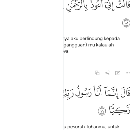
ﱺ
ﱻ
ﱼ
ﱽ
ﱾ
ﱿ
ﲀ
ﲁ
َالَتْ إِنِّىٓ أَعُوذُ بِٱلرَّحْمَـٰنِ مِنكَ إِن كُنتَ تَقِيًّۭا ١٨
ﲂ
Maryam berkata: Sesungguhnya aku berlindung kepada
(Allah) Ar-Rahman daripada (gangguan) mu kalaulah
engkau seorang yang bertaqwa.
Tafsir
Pelajaran
Renungan
19:19
ﲃ
ﲄ
ﲅ
ﲆ
ﲇ
ال انما انا رسول ربك لاهب لك غلاما زكيا ١٩
ﲈ
ﲉ
ﲊ
َالَ إِنَّمَآ أَنَا۠ رَسُولُ رَبِّكِ لِأَهَبَ لَكِ غُلَـٰمًۭا زَكِيًّۭا ١٩
ﲋ
ﲌ
Ia berkata: "Sesungguhnya aku pesuruh Tuhanmu, untuk