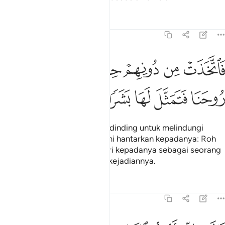
Tafsir
Pelajaran
Renungan
19:17
ﱮ
ﱯ
ﱰ
ﱱ
ﱲ
اتخذت من دونهم حجابا فارسلنا اليها روحنا فتمثل لها بشرا سويا ١٧
ﱳ
َٱتَّخَذَتْ مِن دُونِهِمْ حِجَابًۭا فَأَرْسَلْنَآ إِلَيْهَا رُوحَنَا فَتَمَثَّلَ لَهَا بَشَرًۭا س
ﱴ
ﱵ
ﱶ
ﱷ
ﱸ
ﱹ
Kemudian Maryam membuat dinding untuk melindungi
dirinya dari mereka maka Kami hantarkan kepadanya: Roh
dari kami lalu ia menyamar diri kepadanya sebagai seorang
lelaki yang sempurna bentuk kejadiannya.
Tafsir
Pelajaran
Renungan
19:18
الت اني اعوذ بالرحمان منك ان كنت تقيا ١٨