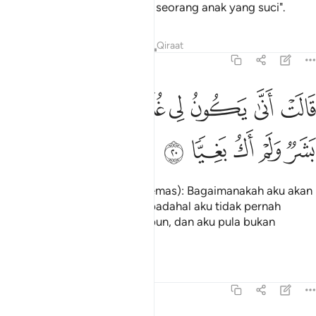
menyebabkanmu dikurniakan seorang anak yang suci".
Tafsir
Pelajaran
Renungan
Qiraat
19:20
ﲍ
ﲎ
ﲏ
ﲐ
ﲑ
ﲒ
الت انى يكون لي غلام ولم يمسسني بشر ولم اك بغيا ٢٠
ﲓ
َالَتْ أَنَّىٰ يَكُونُ لِى غُلَـٰمٌۭ وَلَمْ يَمْسَسْنِى بَشَرٌۭ وَلَمْ أَكُ بَغِيًّۭا ٢٠
ﲔ
ﲕ
ﲖ
ﲗ
ﲘ
Maryam bertanya (dengan cemas): Bagaimanakah aku akan
beroleh seorang anak lelaki, padahal aku tidak pernah
disentuh oleh seorang lelaki pun, dan aku pula bukan
perempuan jahat?"
Tafsir
Pelajaran
Renungan
19:21