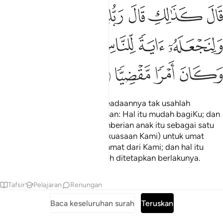
ﲙ
ﲚ
ﲛ
ﲜ
ﲝ
ﲞ
ﲟﲠ
ال كذالك قال ربك هو علي هين ولنجعله اية للناس ورحمة منا وكان امرا
َالَ كَذَٰلِكِ قَالَ رَبُّكِ هُوَ عَلَىَّ هَيِّنٌۭ ۖ وَلِنَجْعَلَهُۥٓ ءَايَةًۭ لِّلنَّاسِ وَرَح
ﲡ
ﲢ
ﲣ
ﲤ
ﲥﲦ
ﲧ
ﲨ
ﲩ
ﲪ
Ia menjawab: "Demikianlah keadaannya tak usahlah
dihairankan; Tuhanmu berfirman: Hal itu mudah bagiKu; dan
Kami hendak menjadikan pemberian anak itu sebagai satu
tanda (yang membuktikan kekuasaan Kami) untuk umat
manusia dan sebagai satu rahmat dari Kami; dan hal itu
adalah satu perkara yang telah ditetapkan berlakunya.
Tafsir
Pelajaran
Renungan
Baca keseluruhan surah
Teruskan