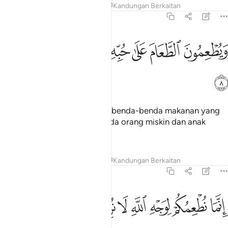
Tafsir
Pelajaran
Renungan
Kandungan Berkaitan
76:8
ﱑ
ﱒ
ﱓ
ﱔ
ﱕ
يطعمون الطعام على حبه مسكينا ويتيما واسيرا ٨
ﱖ
ﱗ
َيُطْعِمُونَ ٱلطَّعَامَ عَلَىٰ حُبِّهِۦ مِسْكِينًۭا وَيَتِيمًۭا وَأَسِيرًا ٨
ﱘ
Mereka juga memberi makan benda-benda makanan yang
dihajati dan disukainya, kepada orang miskin dan anak
yatim serta orang tawanan,
Tafsir
Pelajaran
Renungan
Kandungan Berkaitan
76:9
ﱙ
ﱚ
ﱛ
ﱜ
ﱝ
ﱞ
ﱟ
نما نطعمكم لوجه الله لا نريد منكم جزاء ولا شكورا ٩
ﱠ
ﱡ
ﱢ
ِنَّمَا نُطْعِمُكُمْ لِوَجْهِ ٱللَّهِ لَا نُرِيدُ مِنكُمْ جَزَآءًۭ وَلَا شُكُورًا ٩