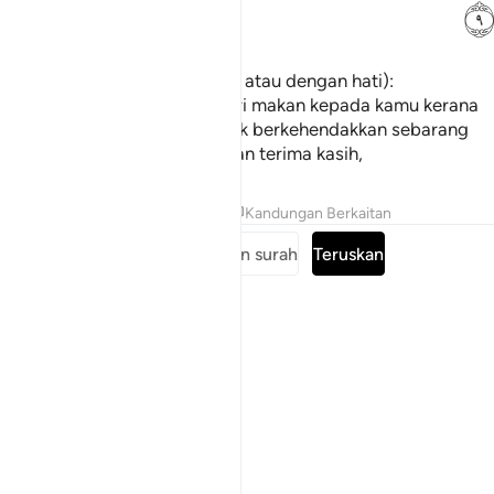
ﱣ
(Sambil berkata dengan lidah atau dengan hati):
"Sesungguhnya kami memberi makan kepada kamu kerana
Allah semata-mata; kami tidak berkehendakkan sebarang
balasan dari kamu atau ucapan terima kasih,
Tafsir
Pelajaran
Renungan
Kandungan Berkaitan
Baca keseluruhan surah
Teruskan