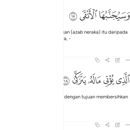
سيجنبها الاتقى ١٧
ﱡ
ﱢ
ﱣ
َسَيُجَنَّبُهَا ٱلْأَتْقَى ١٧
Dan (sebaliknya) akan dijauhkan (azab neraka) itu daripada
orang yang sungguh bertaqwa, -
Tafsir
Pelajaran
Renungan
92:18
ﱤ
ﱥ
لذي يوتي ماله يتزكى ١٨
ﱦ
ﱧ
ﱨ
لَّذِى يُؤْتِى مَالَهُۥ يَتَزَكَّىٰ ١٨
Yang mendermakan hartanya dengan tujuan membersihkan
dirinya dan hartabendanya,
Tafsir
Pelajaran
Renungan
92:19