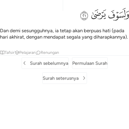
ﱶ
لسوف يرضى ٢١
ﱷ
ﱸ
َلَسَوْفَ يَرْضَىٰ ٢١
Dan demi sesungguhnya, ia tetap akan berpuas hati (pada
hari akhirat, dengan mendapat segala yang diharapkannya).
Tafsir
Pelajaran
Renungan
Surah sebelumnya
Permulaan Surah
Surah seterusnya