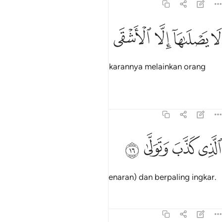
92:15
ﱘ
ﱙ
ا يصلاها الا الاشقى ١٥
ﱚ
ﱛ
ﱜ
َا يَصْلَىٰهَآ إِلَّا ٱلْأَشْقَى ١٥
Yang tidak akan menderita bakarannya melainkan orang
yang sungguh celaka, -
Tafsir
Pelajaran
Renungan
92:16
ﱝ
ﱞ
لذي كذب وتولى ١٦
ﱟ
ﱠ
لَّذِى كَذَّبَ وَتَوَلَّىٰ ١٦
Yang telah mendustakan (kebenaran) dan berpaling ingkar.
Tafsir
Pelajaran
Renungan
92:17