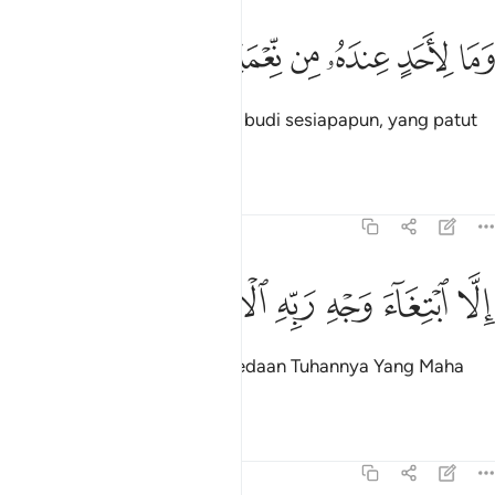
ﱩ
ﱪ
ﱫ
ﱬ
ما لاحد عنده من نعمة تجزى ١٩
ﱭ
ﱮ
ﱯ
َمَا لِأَحَدٍ عِندَهُۥ مِن نِّعْمَةٍۢ تُجْزَىٰٓ ١٩
Sedang ia tidak menanggung budi sesiapapun, yang patut
di balas,
Tafsir
Pelajaran
Renungan
92:20
ﱰ
ﱱ
لا ابتغاء وجه ربه الاعلى ٢٠
ﱲ
ﱳ
ﱴ
ﱵ
ِلَّا ٱبْتِغَآءَ وَجْهِ رَبِّهِ ٱلْأَعْلَىٰ ٢٠
Hanyalah mengharapkan keredaan Tuhannya Yang Maha
Tinggi;
Tafsir
Pelajaran
Renungan
92:21