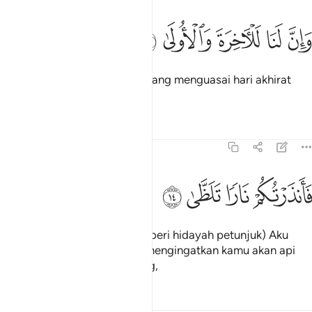
ﱏ
ﱐ
ﱑ
ان لنا للاخرة والاولى ١٣
ﱒ
ﱓ
َإِنَّ لَنَا لَلْـَٔاخِرَةَ وَٱلْأُولَىٰ ١٣
Dan sesungguhnya Kamilah yang menguasai hari akhirat
dan alam dunia.
Tafsir
Pelajaran
Renungan
92:14
ﱔ
انذرتكم نارا تلظى ١٤
ﱕ
ﱖ
ﱗ
َأَنذَرْتُكُمْ نَارًۭا تَلَظَّىٰ ١٤
Maka (serentak dengan memberi hidayah petunjuk) Aku
juga telah memberi amaran mengingatkan kamu akan api
neraka yang marak menjulang,
Tafsir
Pelajaran
Renungan