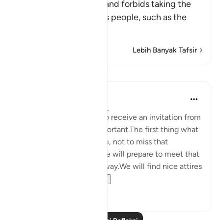
This Ayah discourages and forbids taking the
enemies of Islam and its people, such as the
Peop
…
Baca Lagi
Lebih Banyak Tafsir
Refleksi
Maryam Nazar
4 tahun lalu
·
Rujukan
ayat 5:58
We will be very excited to receive an invitation from
someone who is very important.The first thing what
comes to our mind will be, not to miss that
opportunity in any way.We will prepare to meet that
person in every possible way.We will find nice attires
to w...
Lihat lebih dari yang ini
5
0