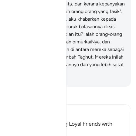
yang diturunkan sebelum itu, dan kerana kebanyakan
kamu sesungguhnya adalah orang orang yang fasik".
60
.
Katakanlah: "Mahukah, aku khabarkan kepada
kamu tentang yang lebih buruk balasannya di sisi
Allah daripada yang demikian itu? Ialah orang-orang
yang dilaknat oleh Allah dan dimurkaiNya, dan
orang-orang yang dijadikan di antara mereka sebagai
kera dan babi, dan penyembah Taghut. Mereka inilah
yang lebih buruk kedudukannya dan yang lebih sesat
dari jalan yang betul".
-
Abdullah Muhammad Basmeih
Baca Tafsir
Ibn Kathir (Abridged)
The Prohibition of Being Loyal Friends with
Disbelievers