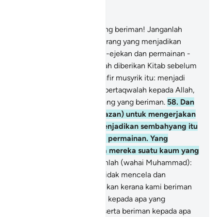
Baca dalam Konteks
Bab 5, Halaman 118, Juz 6
57
.
Wahai orang-orang yang beriman! Janganlah
kamu mengambil orang-orang yang menjadikan
ugama kamu sebagai ejek-ejekan dan permainan -
dari orang-orang yang telah diberikan Kitab sebelum
kamu, dan orang-orang kafir musyrik itu: menjadi
penolong-penolong; dan bertaqwalah kepada Allah,
jika kamu benar-benar orang yang beriman.
58
.
Dan
apabila kamu menyeru (azan) untuk mengerjakan
sembahyang, mereka menjadikan sembahyang itu
sebagai ejek-ejekan dan permainan. Yang
demikian itu ialah kerana mereka suatu kaum yang
tidak berakal.
59
.
Katakanlah (wahai Muhammad):
"Wahai Ahli Kitab! Kamu tidak mencela dan
menyalahkan kami melainkan kerana kami beriman
kepada Allah dan beriman kepada apa yang
diturunkan kepada kami, serta beriman kepada apa