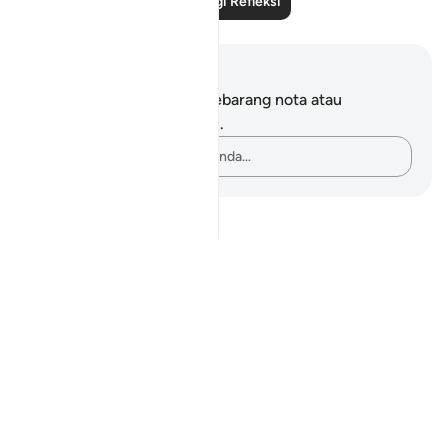
Baca Lagi Refleksi
Nota dan Refleksi
Anda tidak mempunyai sebarang nota atau
renungan tentang ayat ini.
Rakamkan buah fikiran anda…
Notes
placeholders
close