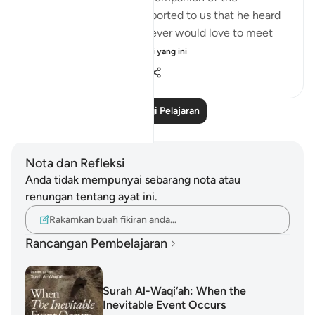
Messenger of Allah ﷺ reported to us that he heard
the Prophet ﷺ say: ‘Whoever would love to meet
Allah (Might...
Lihat lebih dari yang ini
5
1
1,121
Baca Lagi Pelajaran
Nota dan Refleksi
Anda tidak mempunyai sebarang nota atau
renungan tentang ayat ini.
Rakamkan buah fikiran anda…
Rancangan Pembelajaran
Surah Al-Waqi‘ah: When the
Inevitable Event Occurs