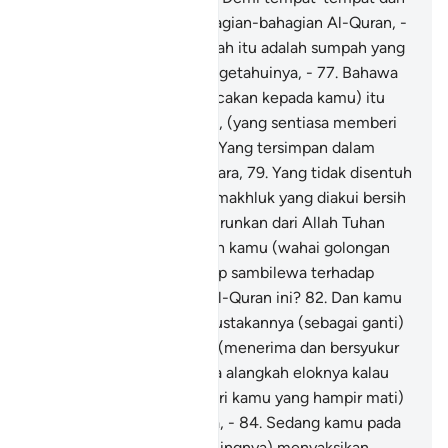
masa-masa turunnya bahagian-bahagian Al-Quran, -
76
.
Dan sebenarnya sumpah itu adalah sumpah yang
besar, kalaulah kamu mengetahuinya, -
77
.
Bahawa
sesungguhnya (yang dibacakan kepada kamu) itu
ialah Al-Quran yang mulia, (yang sentiasa memberi
ajaran dan pimpinan),
78
.
Yang tersimpan dalam
Kitab yang cukup terpelihara,
79
.
Yang tidak disentuh
melainkan oleh makhluk-makhluk yang diakui bersih
suci;
80
.
Al-Quran itu diturunkan dari Allah Tuhan
sekalian alam.
81
.
Patutkah kamu (wahai golongan
yang kufur ingkar) bersikap sambilewa terhadap
keterangan-keterangan Al-Quran ini?
82
.
Dan kamu
jadikan sikap kamu mendustakannya (sebagai ganti)
bahagian dan nasib kamu (menerima dan bersyukur
akan ajarannya)?
83
.
Maka alangkah eloknya kalau
semasa (roh seseorang dari kamu yang hampir mati)
sampai ke kerongkongnya, -
84
.
Sedang kamu pada
masa itu (berada di sekelilingnya) menyaksikan