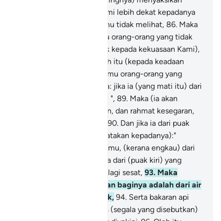
keadaannya, -
85
.
Dan Kami lebih dekat kepadanya
daripada kamu, tetapi kamu tidak melihat,
86
.
Maka
bukankah elok kalau kamu orang-orang yang tidak
dikuasai (dan tidak tunduk kepada kekuasaan Kami),
-
87
.
Kamu kembalikan roh itu (kepada keadaan
sebelumnya) jika betul kamu orang-orang yang
benar ?
88
.
Kesudahannya: jika ia (yang mati itu) dari
orang-orang " Muqarrabiin ",
89
.
Maka (ia akan
beroleh) rehat kesenangan, dan rahmat kesegaran,
serta Syurga kenikmatan.
90
.
Dan jika ia dari puak
kanan,
91
.
Maka (akan dikatakan kepadanya):"
Selamat sejahtera kepadamu, (kerana engkau) dari
puak kanan".
92
.
Dan jika ia dari (puak kiri) yang
mendustakan (Rasulnya), lagi sesat,
93
.
Maka
sambutan yang disediakan baginya adalah dari air
panas yang menggelegak,
94
.
Serta bakaran api
neraka.
95
.
Sesungguhnya (segala yang disebutkan)