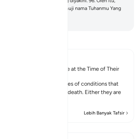
itu adalah kebenaran yang diyakini.
96
.
Oleh itu,
bertasbihlah dengan memuji nama Tuhanmu Yang
Maha Besar.
-
Abdullah Muhammad Basmeih
Baca Tafsir
Ibn Kathir (Abridged)
The Condition of People at the Time of Their
Death
These are the three types of conditions that
people face upon their death. Either they are
among the
…
Baca Lagi
Lebih Banyak Tafsir
Pelajaran