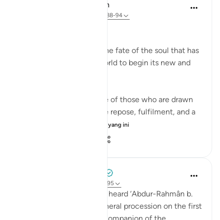
In the Shade of the Quran
32 minggu lalu
·
Rujukan
ayat 56:88-94
The Final Destination
The surah now explains the fate of the soul that has
turned its back on this world to begin its new and
permanent life:
If that dying person is one of those who are drawn
close to God, he will have repose, fulfilment, and a
garden of bl...
Lihat lebih dari yang ini
1
0
807
Prophetic Commentary
7 tahun lalu
·
Rujukan
ayat 56:88-95
‘Atâ’ b. as-Sâ’ib narrates: I heard ‘Abdur-Rahmân b.
Abu Layla say during a funeral procession on the first
day that I met him: 'This companion of the