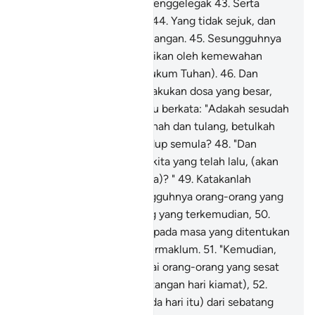
membakar dan air yang menggelegak
43
.
Serta
naungan dari asap hitam,
44
.
Yang tidak sejuk, dan
tidak pula memberi kesenangan.
45
.
Sesungguhnya
mereka sebelum itu dilalaikan oleh kemewahan
(dunia, dari mengingati hukum Tuhan).
46
.
Dan
mereka pula sentiasa melakukan dosa yang besar,
47
.
Dan juga mereka selalu berkata: "Adakah sesudah
kita mati serta menjadi tanah dan tulang, betulkah
kita akan dibangkitkan hidup semula?
48
.
"Dan
adakah juga datuk nenek kita yang telah lalu, (akan
dibangkitkan hidup semula)? "
49
.
Katakanlah
(kepada mereka): "Sesungguhnya orang-orang yang
telah lalu dan orang-orang yang terkemudian,
50
.
"Tetap akan dihimpunkan pada masa yang ditentukan
- pada hari kiamat yang termaklum.
51
.
"Kemudian,
sesungguhnya kamu wahai orang-orang yang sesat
yang mendustakan (kedatangan hari kiamat),
52
.
Tetap akan memakan (pada hari itu) dari sebatang