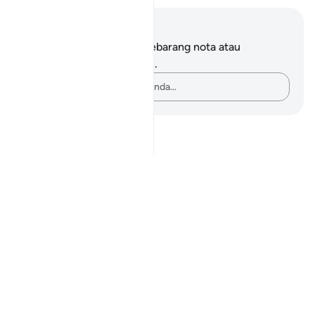
Nota dan Refleksi
Anda tidak mempunyai sebarang nota atau
renungan tentang ayat ini.
Rakamkan buah fikiran anda…
Notes
placeholders
close