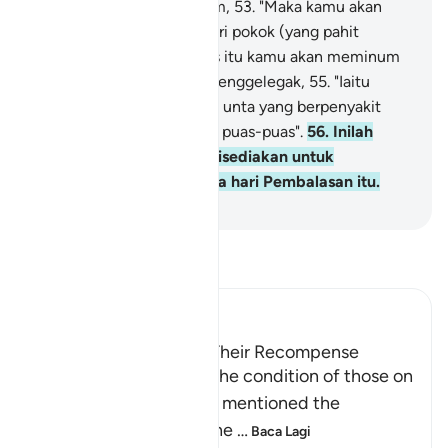
pokok, iaitu pokok zaqqum,
53
.
"Maka kamu akan
memenuhi perut kamu dari pokok (yang pahit
buahnya) itu,
54
.
"Selepas itu kamu akan meminum
pula dari air panas yang menggelegak,
55
.
"Iaitu
kamu akan minum seperti unta yang berpenyakit
sentiasa dahaga dan tidak puas-puas".
56
.
Inilah
(jenis-jenis azab) yang disediakan untuk
menyambut mereka pada hari Pembalasan itu.
-
Abdullah Muhammad Basmeih
Baca Tafsir
Ibn Kathir (Abridged)
Those on the Left and Their Recompense
After Allah mentioned the condition of those on
the right hand, He then mentioned the
condition of those on the
…
Baca Lagi