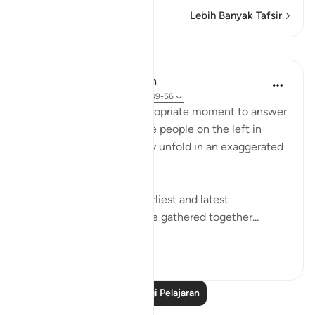
Lebih Banyak Tafsir
Pelajaran
In the Shade of the Quran
31 minggu lalu
·
Rujukan
ayat 56:49-56
The surah seizes this appropriate moment to answer
the question posed by the people on the left in
Verses 47-48, which they unfold in an exaggerated
sense of incredulity:
"Say: All people of the earliest and latest
generations will indeed be gathered together...
Lihat lebih dari yang ini
0
0
Baca Lagi Pelajaran