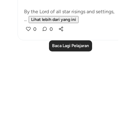
By the Lord of all star risings and settings,
...
Lihat lebih dari yang ini
0
0
Baca Lagi Pelajaran
Notes
placeholders
close