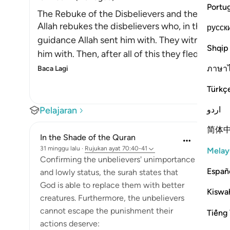
Portu
The Rebuke of the Disbelievers and the Threat
Allah rebukes the disbelievers who, in the time
русск
guidance Allah sent him with. They witnessed t
Shqip
him with. Then, after all of this they fled from
ภาษา
Baca Lagi
Türkç
اردو
Pelajaran
简体
In the Shade of the Quran
31 minggu lalu
·
Rujukan
ayat 70:40-41
Melay
Confirming the unbelievers' unimportance
Españ
and lowly status, the surah states that
God is able to replace them with better
Kiswah
creatures. Furthermore, the unbelievers
cannot escape the punishment their
Tiếng 
actions deserve: