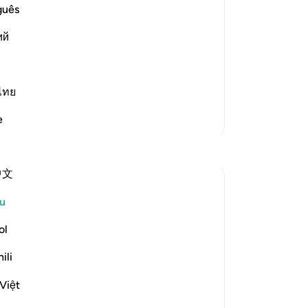
(k
guês
 against Them
me
 of the Prophet , saw him and the
ий
bi
he magnificent miracles Allah aided
se
 him and separated themselves f
…
me
ma
ไทย
tid
Lebih Banyak Tafsir
e
Ol
te
Refleksi
(d
中文
di
Ayyuub El Addouti
43
2 tahun lalu
·
Rujukan
ayat 70:39-40
u
ma
se
ol
be
While reciting, this thought came to me:
ili
pa
What does Allah mean by 'مما يعلمون'
keh
('from what they know') in context? It
Việt
me
suggests that the people who denied the