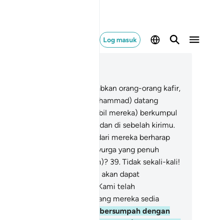
Log masuk
ca dalam Konteks
 70, Halaman 569, Juz 29
.
Maka apakah yang menyebabkan orang-orang kafir,
ng menentangmu (wahai Muhammad) datang
rkejaran ke sisimu -
37
.
(Sambil mereka) berkumpul
rpuak-puak di sebelah kanan dan di sebelah kirimu.
.
Patutkah tiap-tiap seorang dari mereka berharap
paya dimasukkan ke dalam Syurga yang penuh
kmat (sedang ia tidak beriman)?
39
.
Tidak sekali-kali!
ereka yang kufur ingkar tidak akan dapat
masukinya). Sesungguhnya Kami telah
nciptakan mereka dari apa yang mereka sedia
ngetahuinya.
40
.
Maka Aku bersumpah dengan