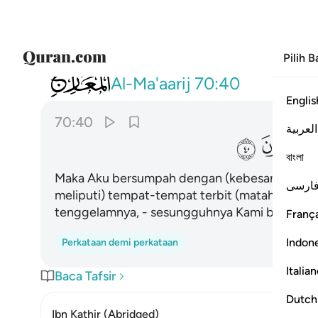
Pilih 
070
فلا اقسم برب المشارق والمغارب انا لقادرون
Al-Ma'aarij
70:40
Englis
70:40
العربية
ﳮ
ﳯ
বাংলা
Maka Aku bersumpah dengan (kebesaranKu) Tu
ارسی
meliputi) tempat-tempat terbit (matahari dan
tenggelamnya, - sesungguhnya Kami berkuasa
França
Indon
Perkataan demi perkataan
Italia
Baca Tafsir
Dutch
Ibn Kathir (Abridged)