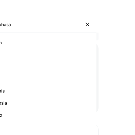
Bahasa
Log masuk
Ba
h
Bab
36
ﳨ
ﳩ
ﳪ
ﳫ
ﳬ
ﳭ
ya
be
han yang menguasai (seluruh alam,
be
ف
 bulan bintang) dan tempat-tempat
38
 -
is
su
ni
esia
Teruskan Membaca
(M
me
no
me
me