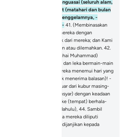
ebesaranKu) Tuhan yang menguasai (seluruh alam,
liputi) tempat-tempat terbit (matahari dan bulan
ntang) dan tempat-tempat tenggelamnya, -
sungguhnya Kami berkuasa -
41
.
(Membinasakan
reka, serta) menggantikan mereka dengan
khluk-makluk yang lebih baik dari mereka; dan Kami
ak sekali-kali dapat dikalahkan atau dilemahkan.
42
.
eh itu, biarkanlah mereka (wahai Muhammad)
nggelam dalam kesesatannya dan leka bermain-main
alam dunianya), sehingga mereka menemui hari yang
janjikan kepada mereka (untuk menerima balasan)! -
.
Iaitu hari mereka segera keluar dari kubur masing-
sing menuju (ke Padang Mahsyar) dengan keadaan
olah-olah mereka berkejaran ke (tempat) berhala-
rhala (yang mereka sembah dahulu),
44
.
Sambil
ndangan mereka tunduk, serta mereka diliputi
inaan; itulah hari yang telah dijanjikan kepada
reka.