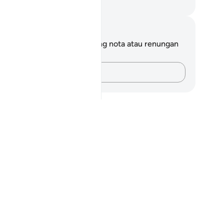
bdullah Muhammad Basmeih
ta dan Refleksi
da tidak mempunyai sebarang nota atau renungan
tang ayat ini.
Rakamkan buah fikiran anda…