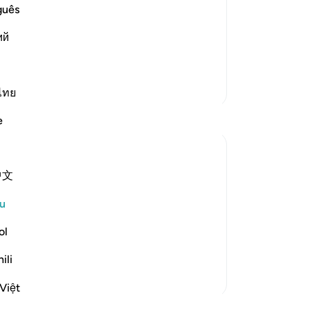
senger Lut, peace be upon him, to his
me
guês
m from among them, him and his family
-
A
ий
yed along with her people. Allah
No
An
Lebih Banyak Tafsir
ไทย
ten
e
中文
 after Abraham's story in other surahs:
u
d all his household, except for an old
ol
 the others. Surely you pa...
ili
Việt
jaran