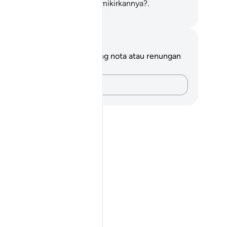
ngapa kamu tidak mahu memikirkannya?.
bdullah Muhammad Basmeih
ta dan Refleksi
da tidak mempunyai sebarang nota atau renungan
tang ayat ini.
Rakamkan buah fikiran anda…