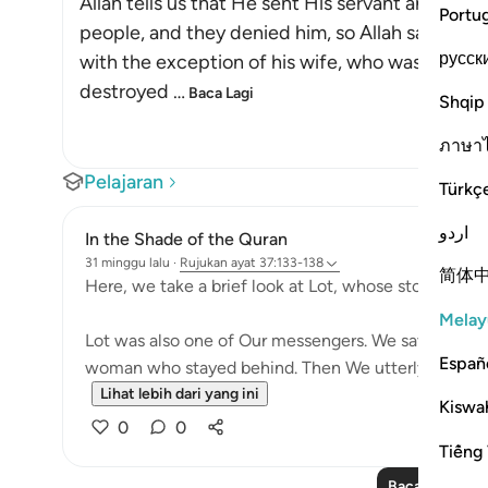
Allah tells us that He sent His servant and Mes
Portu
people, and they denied him, so Allah saved hi
русск
with the exception of his wife, who was destro
destroyed
…
Baca Lagi
Shqip
ภาษา
Pelajaran
Türkç
اردو
In the Shade of the Quran
31 minggu lalu
·
Rujukan
ayat 37:133-138
简体
Here, we take a brief look at Lot, whose story occurs
Melay
Lot was also one of Our messengers. We saved him an
Españ
woman who stayed behind. Then We utterly destroyed
Lihat lebih dari yang ini
Kiswah
0
0
Tiếng 
Baca Lagi Pela