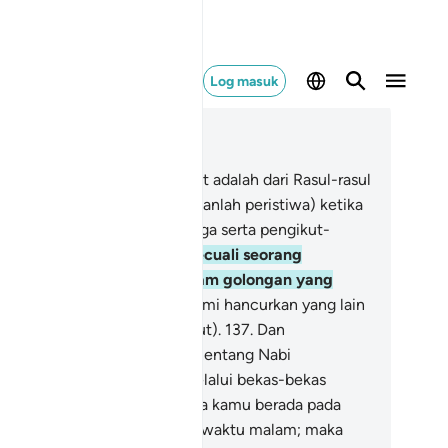
Log masuk
ca dalam Konteks
 37, Halaman 451, Juz 23
3
.
Dan sesungguhnya Nabi Lut adalah dari Rasul-rasul
ami) yang diutus.
134
.
(ingatkanlah peristiwa) ketika
mi selamatkan dia dan keluarga serta pengikut-
ngikutnya semuanya,
135
.
Kecuali seorang
rempuan tua tertinggal dalam golongan yang
binasakan.
136
.
Kemudian Kami hancurkan yang lain
ari pengikut-pengikut Nabi Lut).
137
.
Dan
sungguhnya kamu (yang menentang Nabi
hammad): berulang-alik (melalui bekas-bekas
mpat tinggal) mereka, semasa kamu berada pada
ktu pagi.
138
.
Dan juga pada waktu malam; maka