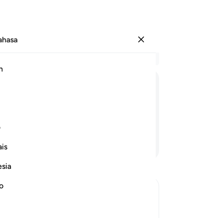
Bahasa
Log masuk
Ba
h
Bab
13
ﱨ
ﱩ
ﱪ
ﱫ
ﱬ
(K
ka
am golongan yang dibinasakan.
pe
ف
pe
Teruskan Membaca
is
di
(d
esia
se
Mu
no
te
wa