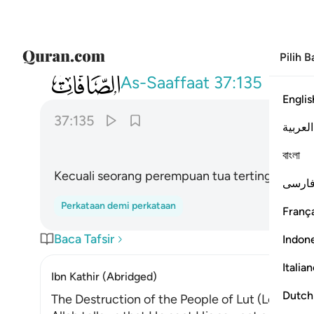
Pilih 
037
الا عجوزا في الغابرين ١٣٥
As-Saaffaat
37:135
Englis
37:135
العربية
বাংলা
Kecuali seorang perempuan tua tertinggal dal
ارسی
Perkataan demi perkataan
França
Baca Tafsir
Indon
Italia
Ibn Kathir (Abridged)
Dutch
The Destruction of the People of Lut (Lot)