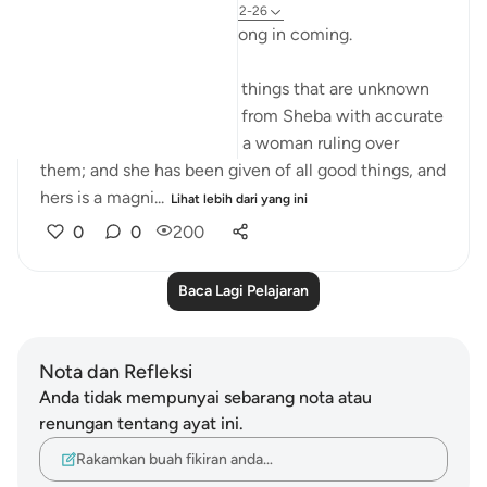
31 minggu lalu
·
Rujukan
ayat 27:22-26
The hoopoe did not take long in coming.
He said: 'I have just learnt things that are unknown
to you, and I come to you from Sheba with accurate
information. I found there a woman ruling over
them; and she has been given of all good things, and
hers is a magni...
Lihat lebih dari yang ini
0
0
200
Baca Lagi Pelajaran
Nota dan Refleksi
Anda tidak mempunyai sebarang nota atau
renungan tentang ayat ini.
Rakamkan buah fikiran anda…