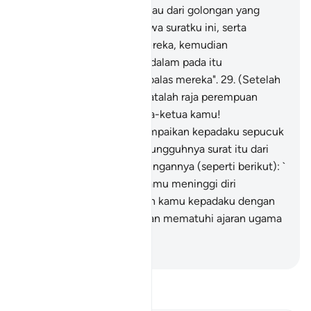
katakan itu, ataupun engkau dari golongan yang
berdusta.
28
.
"Pergilah bawa suratku ini, serta
campakkanlah kepada mereka, kemudian
berundurlah dari mereka; dalam pada itu
perhatikanlah apa tindak balas mereka".
29
.
(Setelah
membaca surat itu), berkatalah raja perempuan
negeri Saba': "Wahai ketua-ketua kamu!
Sesungguhnya telah disampaikan kepadaku sepucuk
surat yang mulia.
30
.
"Sesungguhnya surat itu dari
Nabi Sulaiman, dan kandungannya (seperti berikut): `
31
.
" `Bahawa janganlah kamu meninggi diri
terhadapku, dan datanglah kamu kepadaku dengan
menyerah diri (beriman dan mematuhi ajaran ugama
Allah). ' "
-
Abdullah Muhammad Basmeih
Baca Tafsir