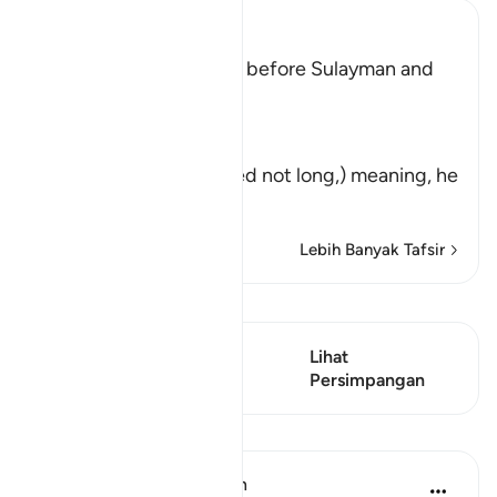
Ibn Kathir (Abridged)
How the Hoopoe came before Sulayman and
told Him about Saba'
Allah says:
فَمَكَثَ غَيْرَ بَعِيدٍ
(But (the hoopoe) stayed not long,) meaning, he
was abse
…
Baca Lagi
Lebih Banyak Tafsir
Lihat Qiraat
Ayat ini mempunyai 2
Lihat
Persimpangan
Persimpangan
Pelajaran
In the Shade of the Quran