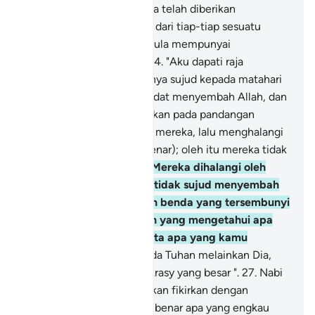
memerintah mereka dan ia telah diberikan
kepadanya (serba sedikit) dari tiap-tiap sesuatu
(yang diperlukan) dan ia pula mempunyai
singgahsana yang besar.
24
.
"Aku dapati raja
perempuan itu dan kaumnya sujud kepada matahari
dengan meninggalkan ibadat menyembah Allah, dan
Syaitan pula memperelokkan pada pandangan
mereka perbuatan (syirik) mereka, lalu menghalangi
mereka dari jalan (yang benar); oleh itu mereka tidak
beroleh petunjuk, -
25
.
"(Mereka dihalangi oleh
Syaitan) supaya mereka tidak sujud menyembah
Allah yang mengeluarkan benda yang tersembunyi
di langit dan di bumi, dan yang mengetahui apa
yang kamu rahsiakan serta apa yang kamu
zahirkan.
26
.
"Allah! - Tiada Tuhan melainkan Dia,
Tuhan yang mempunyai Arasy yang besar ".
27
.
Nabi
Sulaiman berkata: Kami akan fikirkan dengan
sehalus-halusnya, adakah benar apa yang engkau