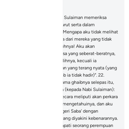
Baca dalam Konteks
Bab 27, Halaman 379, Juz 19
20
.
Dan (setelah itu) Nabi Sulaiman memeriksa
kumpulan burung (yang turut serta dalam
tenteranya) lalu berkata: "Mengapa aku tidak melihat
burung belatuk? Adakah ia dari mereka yang tidak
hadir?
21
.
"Demi sesungguhnya! Aku akan
menyeksanya dengan seksa yang seberat-beratnya,
atau aku akan menyembelihnya, kecuali ia
membawa kepadaku alasan yang terang nyata (yang
membuktikan sebab-sebab ia tidak hadir)".
22
.
Burung belatuk itu tidak lama ghaibnya selepas itu,
lalu datang sambil berkata (kepada Nabi Sulaiman):
"Aku dapat mengetahui secara meliputi akan perkara
yang engkau tidak cukup mengetahuinya, dan aku
datang kepadamu dari negeri Saba' dengan
membawa khabar berita yang diyakini kebenarannya.
23
.
"Sesungguhnya aku dapati seorang perempuan