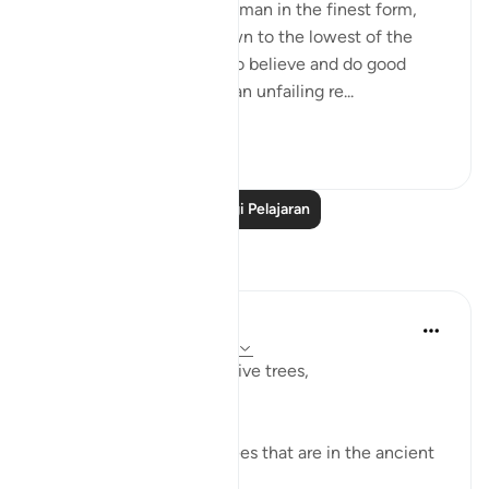
"We indeed have created man in the finest form,
then We brought him down to the lowest of the
low, except for those who believe and do good
deeds; for theirs shall be an unfailing re...
Lihat lebih dari yang ini
0
0
Baca Lagi Pelajaran
Refleksi
Razia Zahra
2 tahun lalu
·
Rujukan
ayat 95:1-8
I didn’t know about the olive trees,
How pure they grow.
How firm they are.
I didn’t about the olive trees that are in the ancient
lands afar.