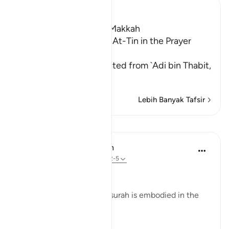
Ibn Kathir (Abridged)
Which was revealed in Makkah
The Recitation of Surat At-Tin in the Prayer
while traveling
Malik and Shu`bah narrated from `Adi bin Thabit,
who narrated
…
Baca Lagi
Lebih Banyak Tafsir
Pelajaran
In the Shade of the Quran
31 minggu lalu
·
Rujukan
ayat 95:2-5
Man's Fair Shape
The essential fact of the surah is embodied in the
verses: