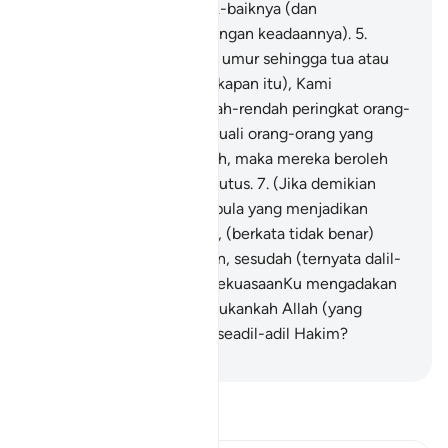
dalam bentuk yang sebaik-baiknya (dan
berkelengkapan sesuai dengan keadaannya).
5
.
Kemudian (jika ia panjang umur sehingga tua atau
menyalahgunakan kelengkapan itu), Kami
kembalikan dia ke serendah-rendah peringkat orang-
orang yang rendah,
6
.
Kecuali orang-orang yang
beriman dan beramal soleh, maka mereka beroleh
pahala yang tidak putus-putus.
7
.
(Jika demikian
kekuasaanKu), maka apa pula yang menjadikan
engkau seorang pendusta, (berkata tidak benar)
mengenai hari pembalasan, sesudah (ternyata dalil-
dalil yang membuktikan kekuasaanKu mengadakan
hari pembalasan) itu?
8
.
Bukankah Allah (yang
demikian kekuasaanNya) seadil-adil Hakim?
-
Abdullah Muhammad Basmeih
Baca Tafsir