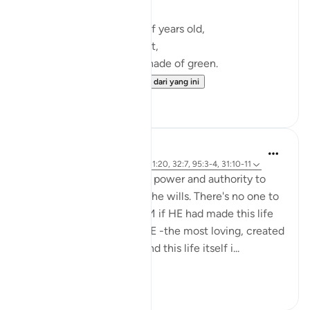
Hundreds and hundreds of years old,
They have born much fruit,
Black, brown and every shade of green.
Sunny days an...
Lihat lebih dari yang ini
27
7
Aaisha Shahany
6 tahun lalu
·
Rujukan
ayat 6:99, 31:20, 32:7, 95:3-4, 31:10-11
Almighty Allah has all the power and authority to
make this life on earth as he wills. There's no one to
challenge or question HIM if HE had made this life
on earth miserable. But HE -the most loving, created
this earth, its resources and this life itself i...
Lihat lebih dari yang ini
7
2