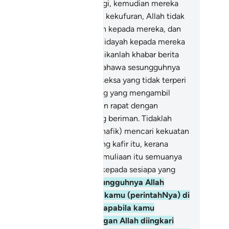
mudian mereka kafir sekali lagi, kemudian mereka
rtambah-tambah lagi dengan kekufuran, Allah tidak
kali-kali akan memberi ampun kepada mereka, dan
dak akan memberi pertunjuk hidayah kepada mereka
jalan yang benar.
138
.
Sampaikanlah khabar berita
pada orang-orang munafik: bahawa sesungguhnya
sediakan untuk mereka azab seksa yang tidak terperi
itnya;
139
.
(Iaitu) orang-orang yang mengambil
ang-orang kafir menjadi teman rapat dengan
ninggalkan orang-orang yang beriman. Tidaklah
tut mereka (orang-orang munafik) mencari kekuatan
 kemuliaan di sisi orang-orang kafir itu, kerana
sungguhnya kekuatan dan kemuliaan itu semuanya
ah milik Allah, (diberikannya kepada sesiapa yang
kehendakiNya).
140
.
Dan sesungguhnya Allah
lahpun menurunkan kepada kamu (perintahNya) di
lam Kitab (Al-Quran), iaitu: apabila kamu
ndengar ayat-ayat keterangan Allah diingkari