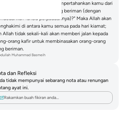
rut membantu kamu dan mempertahankan kamu dari
erang balas) orang-orang yang beriman (dengan
ndedahkan rahsia perpaduannya)?" Maka Allah akan
nghakimi di antara kamu semua pada hari kiamat;
n Allah tidak sekali-kali akan memberi jalan kepada
ang-orang kafir untuk membinasakan orang-orang
ng beriman.
bdullah Muhammad Basmeih
ta dan Refleksi
da tidak mempunyai sebarang nota atau renungan
tang ayat ini.
Rakamkan buah fikiran anda…