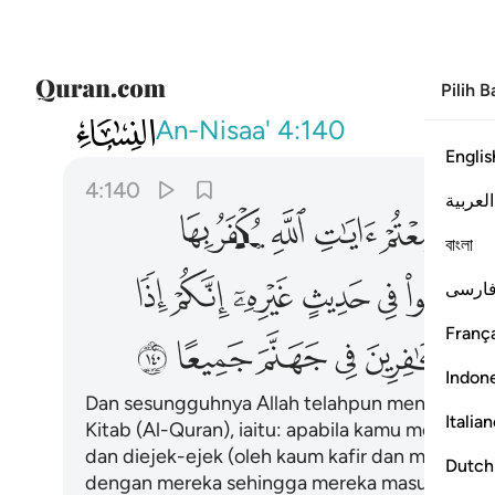
Pilih 
004
وقد نزل عليكم في الكتاب ان اذا سمعتم
An-Nisaa'
4:140
Englis
4:140
العربية
ﲼ
ﲽ
ﲾ
ﲿ
ﳀ
বাংলা
ﳇ
ﳈ
ﳉ
ﳊ
ﳋ
ﳌ
ارسی
França
ﳓ
ﳔ
ﳕ
ﳖ
ﳗ
Indon
Dan sesungguhnya Allah telahpun menurunkan
Italia
Kitab (Al-Quran), iaitu: apabila kamu mendenga
dan diejek-ejek (oleh kaum kafir dan munafik)
Dutch
dengan mereka sehingga mereka masuk kepada