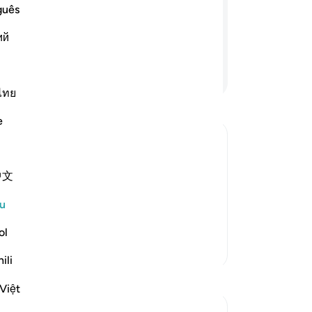
ke
ng demikian), tentulah kamu sama
guês
be
ghimpunkan sekalian orang manufik
ий
se
ti
Teruskan Membaca
ke 
ke
ไทย
di
e
sak
or
me
stination
中文
pa
verts from it, embraces it again,
dan
ases in it until death, then he will
u
se
e after death. Nor will Allah
…
Baca Lagi
ial
ol
Lebih Banyak Tafsir
di
ili
te
da
Việt
me