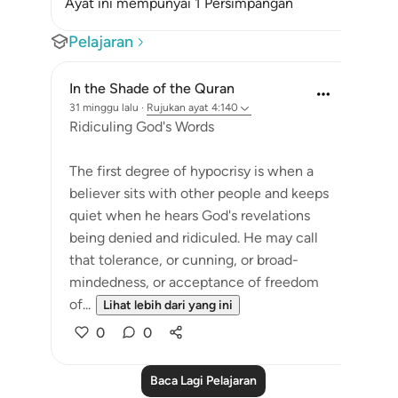
Ayat ini mempunyai 1 Persimpangan
Pelajaran
In the Shade of the Quran
31 minggu lalu
·
Rujukan
ayat 4:140
Ridiculing God's Words
The first degree of hypocrisy is when a
believer sits with other people and keeps
quiet when he hears God's revelations
being denied and ridiculed. He may call
that tolerance, or cunning, or broad-
mindedness, or acceptance of freedom
of...
Lihat lebih dari yang ini
0
0
Baca Lagi Pelajaran