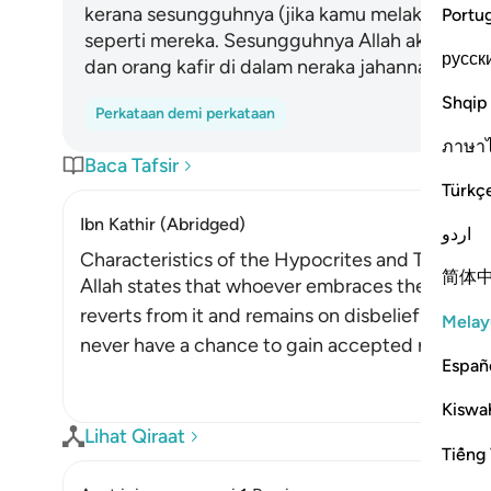
kerana sesungguhnya (jika kamu melakukan ya
Portu
seperti mereka. Sesungguhnya Allah akan men
русск
dan orang kafir di dalam neraka jahannam.
Shqip
Perkataan demi perkataan
ภาษา
Baca Tafsir
Türkç
Ibn Kathir (Abridged)
اردو
Characteristics of the Hypocrites and Their De
简体
Allah states that whoever embraces the faith, re
reverts from it and remains on disbelief and incre
Melay
never have a chance to gain accepted repentanc
Españ
Kiswah
Lihat Qiraat
Tiếng 