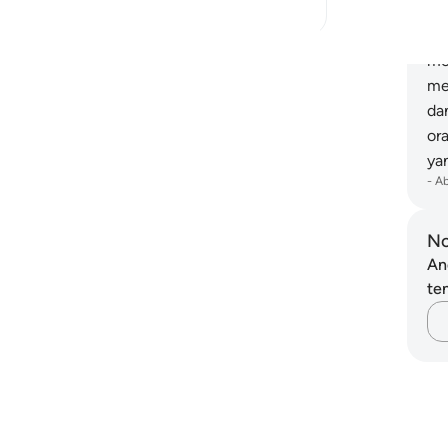
tu
(s
Baca Lagi Refleksi
me
me
da
or
ya
-
A
No
An
ten