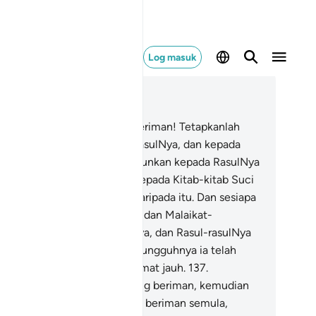
Log masuk
ca dalam Konteks
 4, Halaman 100, Juz 5
6
.
Wahai orang-orang yang beriman! Tetapkanlah
an kamu kepada Allah dan RasulNya, dan kepada
tab Al-Quran yang telah diturunkan kepada RasulNya
uhammad, s.a.w), dan juga kepada Kitab-kitab Suci
ng telah diturunkan dahulu daripada itu. Dan sesiapa
ng kufur ingkar kepada Allah, dan Malaikat-
laikatNya, dan Kitab-kitabNya, dan Rasul-rasulNya
n juga Hari Akhirat, maka sesungguhnya ia telah
sat dengan kesesatan yang amat jauh.
137
.
sungguhnya orang-orang yang beriman, kemudian
reka kafir, kemudian mereka beriman semula,