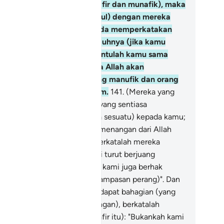
n diejek-ejek (oleh kaum kafir dan munafik), maka
nganlah kamu duduk (bergaul) dengan mereka
hingga mereka masuk kepada memperkatakan
al yang lain; kerana sesungguhnya (jika kamu
lakukan yang demikian), tentulah kamu sama
perti mereka. Sesungguhnya Allah akan
nghimpunkan sekalian orang manufik dan orang
fir di dalam neraka jahannam.
141
.
(Mereka yang
nafik itu ialah) orang-orang yang sentiasa
nunggu-nunggu (berlakunya sesuatu) kepada kamu;
ka kalau kamu mendapat kemenangan dari Allah
alam sesuatu peperangan), berkatalah mereka
epada kamu): "Bukankah kami turut berjuang
rsama-sama kamu? (Oleh itu kami juga berhak
nerima bahagian dari harta rampasan perang)". Dan
ka orang-orang kafir pula mendapat bahagian (yang
nguntungkan dalam peperangan), berkatalah
reka (kepada orang-orang kafir itu): "Bukankah kami