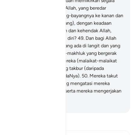
Tidakkah mereka melihat dan memikirkan segala
yang telah dijadikan oleh Allah, yang beredar
(berpindah-randah) bayang-bayangnya ke kanan dan
ke kiri (pada pagi dan petang), dengan keadaan
tunduk menurut peraturan dan kehendak Allah,
sedang mereka merendah diri?
49
.
Dan bagi Allah
jualah tunduk sujud apa yang ada di langit dan yang
ada di bumi, dari makhluk-makhluk yang bergerak
serta malaikat; sedang mereka (malaikat-malaikat
itu) tidak berlaku sombong takbur (daripada
beribadat dan sujud kepadaNya).
50
.
Mereka takut
kepada Tuhan mereka yang mengatasi mereka
(dengan kekuasaanNya), serta mereka mengerjakan
apa yang diperintahkan.
-
Abdullah Muhammad Basmeih
Baca Tafsir