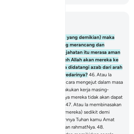
Baca dalam Konteks
Bab 16, Halaman 272, Juz 14
45
.
(Setelah diterangkan yang demikian) maka
adakah orang-orang yang merancang dan
melakukan kejahatan-kejahatan itu merasa aman
daripada ditimbuskan oleh Allah akan mereka ke
dalam bumi, atau mereka didatangi azab dari arah
yang mereka tidak menyedarinya?
46
.
Atau Ia
membinasakan mereka secara mengejut dalam masa
mereka berulang alik melakukan kerja masing-
masing? Kerana sebenarnya mereka tidak akan dapat
melemahkan kuasa Allah.
47
.
Atau Ia membinasakan
mereka (dan harta benda mereka) sedikit demi
sedikit? Kerana sesungguhnya Tuhan kamu Amat
melimpah belas kasihan dan rahmatNya.
48
.