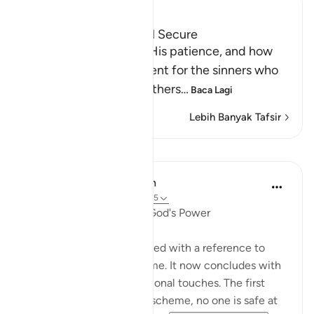
Ibn Kathir (Abridged)
How the Guilty can feel Secure
Allah informs us about His patience, and how
He delays the punishment for the sinners who
do evil things and call others
…
Baca Lagi
Lebih Banyak Tafsir
Pelajaran
In the Shade of the Quran
31 minggu lalu
·
Rujukan
ayat 16:45
Universal Submission to God's Power
The present passage started with a reference to
those who plot and scheme. It now concludes with
two highly charged emotional touches. The first
warns that against God's scheme, no one is safe at