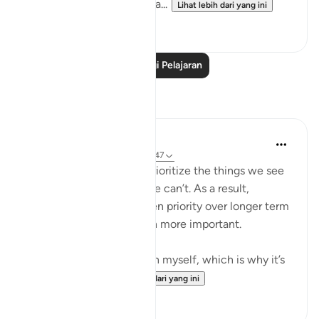
any time of the night or da...
Lihat lebih dari yang ini
0
0
Baca Lagi Pelajaran
Refleksi
Yazin
6 tahun lalu
·
Rujukan
ayat 16:43-47
As humans, we tend to prioritize the things we see
and feel, over the stuff we can’t. As a result,
immediate needs are given priority over longer term
ones — even those much more important.
I suffer from this affliction myself, which is why it’s
important for...
Lihat lebih dari yang ini
10
1