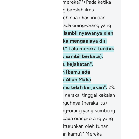
ng beriman) untuk membela mereka?" (Pada ketika
u) berkatalah orang-orang yang beroleh ilmu
ngetahuan: "Sesungguhnya kehinaan hari ini dan
ab seksa, adalah tertimpa kepada orang-orang yang
ir;
28
.
(Iaitu) mereka yang diambil nyawanya oleh
laikat dalam keadaan mereka menganiaya diri
ndiri (dengan kekufurannya)." Lalu mereka tunduk
nyerah (ketika melihat azab sambil berkata):
ami tiada melakukan sesuatu kejahatan".
alaikat menjawab): "Bahkan (kamu ada
lakukannya); sesungguhnya Allah Maha
ngetahui akan apa yang kamu telah kerjakan".
29
.
eh itu, masukilah pintu-pintu neraka, tinggal kekalah
mu di dalamnya; maka sesungguhnya (neraka itu)
buruk-buruk tempat bagi orang-orang yang sombong
bur".
30
.
Dan ditanya pula kepada orang-orang yang
rtaqwa: "Apakah yang telah diturunkan oleh tuhan
ng telah diturunkan oleh Tuhan kamu?" Mereka