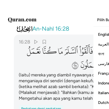
Pilih 
016
الذين تتوفاهم الملايكة ظالمي انفسه
An-Nahl
16:28
Englis
16:28
العربية
ﱝ
ﱞ
ﱟ
ﱠ
ﱡ
ﱢ
বাংলা
ﱭ
ﱮ
ارسی
França
(Iaitu) mereka yang diambil nyawanya oleh ma
menganiaya diri sendiri (dengan kekufurannya
Indon
(ketika melihat azab sambil berkata): "Kami ti
(Malaikat menjawab): "Bahkan (kamu ada mela
Italia
Mengetahui akan apa yang kamu telah kerjakan
Dutch
Perkataan demi perkataan