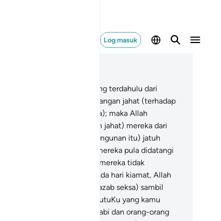
Log masuk
ca dalam Konteks
 16, Halaman 270, Juz 14
.
Sebenarnya orang-orang yang terdahulu dari
reka telah menjalankan rancangan jahat (terhadap
ama Allah dan Rasul-rasulNya); maka Allah
nasakan bangunan (rancangan jahat) mereka dari
as-asasnya, lalu bumbung (bangunan itu) jatuh
nimpa ke atas mereka, dan mereka pula didatangi
ab kebinasaan dari arah yang mereka tidak
nyedarinya.
27
.
Kemudian pada hari kiamat, Allah
nghinakan mereka (dengan azab seksa) sambil
rtanya: "Mana dia sekutu-sekutuKu yang kamu
rperi-peri memusuhi (Nabi-nabi dan orang-orang