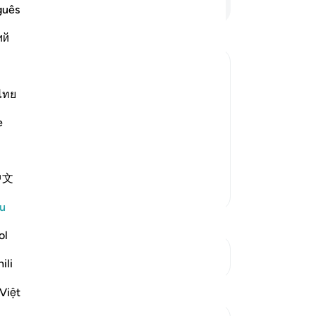
ya
guês
it
ий
pe
az
kaf
ter Death
ma
ไทย
 who are doing wrong to themselves when
se
e
heir evil souls.
me
"K
will make it appear as i
…
Baca Lagi
(M
中文
me
Lebih Banyak Tafsir
Me
u
"Ol
ka
ol
se
Lihat Persimpangan
ili
tak
Refleksi
be
Việt
ya