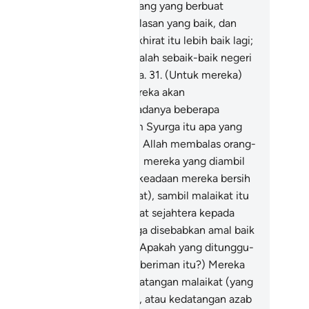
njawab: "Kebaikan" orang-orang yang berbuat
aikan di dunia ini beroleh balasan yang baik, dan
ungguhnya balasan negeri akhirat itu lebih baik lagi;
n memanglah negeri akhirat ialah sebaik-baik negeri
gi orang-orang yang bertaqwa.
31
.
(Untuk mereka)
urga-syurga " Adn ", yang mereka akan
masukinya, yang mengalir padanya beberapa
ngai; mereka beroleh di dalam Syurga itu apa yang
reka kehendaki; demikianlah Allah membalas orang-
ang yang bertaqwa,
32
.
(Iaitu) mereka yang diambil
awanya oleh malaikat dalam keadaan mereka bersih
i (dari kufur syirik dan maksiat), sambil malaikat itu
rkata kepada mereka: "Selamat sejahtera kepada
mu; masuklah ke dalam Syurga disebabkan amal baik
ng telah kamu kerjakan".
33
.
(Apakah yang ditunggu-
nggu oleh mereka yang tidak beriman itu?) Mereka
dak menunggu melainkan kedatangan malaikat (yang
an mencabut nyawa mereka), atau kedatangan azab