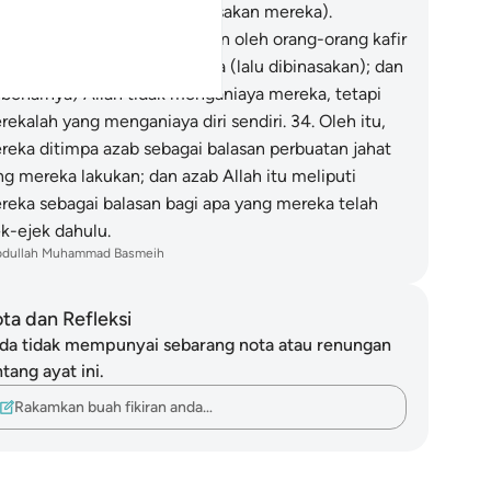
hanmu (yang akan membinasakan mereka).
mikianlah juga yang dilakukan oleh orang-orang kafir
ng terdahulu daripada mereka (lalu dibinasakan); dan
ebenarnya) Allah tidak menganiaya mereka, tetapi
rekalah yang menganiaya diri sendiri.
34
.
Oleh itu,
reka ditimpa azab sebagai balasan perbuatan jahat
ng mereka lakukan; dan azab Allah itu meliputi
reka sebagai balasan bagi apa yang mereka telah
ek-ejek dahulu.
bdullah Muhammad Basmeih
ta dan Refleksi
da tidak mempunyai sebarang nota atau renungan
tang ayat ini.
Rakamkan buah fikiran anda…