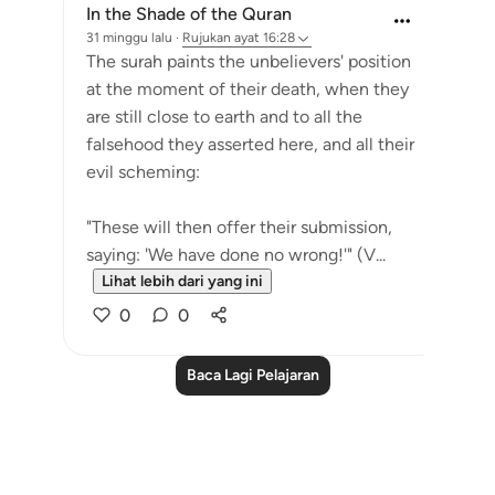
In the Shade of the Quran
31 minggu lalu
·
Rujukan
ayat 16:28
The surah paints the unbelievers' position
at the moment of their death, when they
are still close to earth and to all the
falsehood they asserted here, and all their
evil scheming:
"These will then offer their submission,
saying: 'We have done no wrong!'" (V...
Lihat lebih dari yang ini
0
0
Baca Lagi Pelajaran