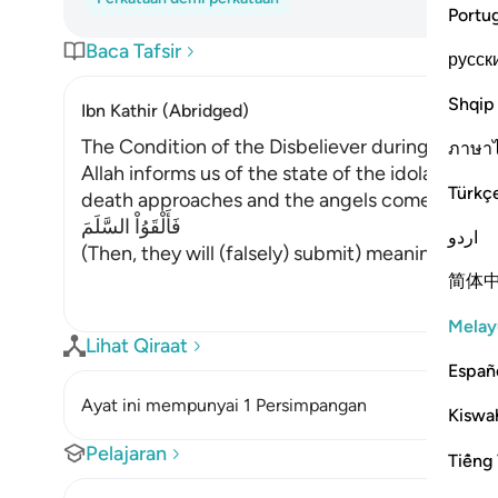
Portu
Baca Tafsir
русск
Shqip
Ibn Kathir (Abridged)
The Condition of the Disbeliever during and af
ภาษา
Allah informs us of the state of the idolators
Türkç
death approaches and the angels come to seize t
فَأَلْقَوُاْ السَّلَمَ
اردو
(Then, they will (falsely) submit) meaning, they 
简体
Melay
Lihat Qiraat
Españ
Ayat ini mempunyai 1 Persimpangan
Kiswah
Pelajaran
Tiếng 