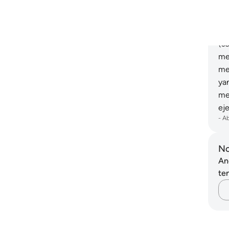
Tu
De
ya
(s
me
me
ya
me
ej
-
A
No
An
ten