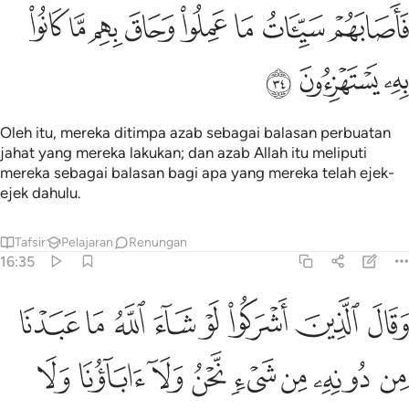
ﳋ
ﳌ
ﳍ
ﳎ
ﳏ
ﳐ
اصابهم سييات ما عملوا وحاق بهم ما كانوا به يستهزيون ٣٤
ﳑ
ﳒ
َأَصَابَهُمْ سَيِّـَٔاتُ مَا عَمِلُوا۟ وَحَاقَ بِهِم مَّا كَانُوا۟ بِهِۦ يَسْتَهْزِءُونَ ٣٤
ﳓ
ﳔ
ﳕ
Oleh itu, mereka ditimpa azab sebagai balasan perbuatan
jahat yang mereka lakukan; dan azab Allah itu meliputi
mereka sebagai balasan bagi apa yang mereka telah ejek-
ejek dahulu.
Tafsir
Pelajaran
Renungan
16:35
ﱁ
ﱂ
ﱃ
ﱄ
ﱅ
ﱆ
ﱇ
ﱈ
قال الذين اشركوا لو شاء الله ما عبدنا من دونه من شيء نحن ولا اباونا
َقَالَ ٱلَّذِينَ أَشْرَكُوا۟ لَوْ شَآءَ ٱللَّهُ مَا عَبَدْنَا مِن دُونِهِۦ مِن شَىْءٍۢ 
ﱉ
ﱊ
ﱋ
ﱌ
ﱍ
ﱎ
ﱏ
ﱐ