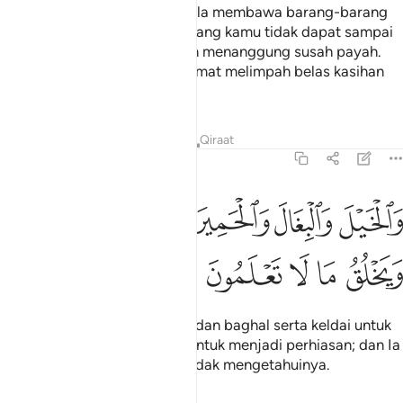
Dan binatang-binatang itu pula membawa barang-barang
kamu ke mana-mana negeri yang kamu tidak dapat sampai
kepadanya melainkan dengan menanggung susah payah.
Sesungguhnya Tuhan kamu Amat melimpah belas kasihan
dan rahmatNya.
Tafsir
Pelajaran
Renungan
Qiraat
16:8
ﱑ
ﱒ
ﱓ
ﱔ
الخيل والبغال والحمير لتركبوها وزينة ويخلق ما لا تعلمون ٨
ﱕﱖ
َٱلْخَيْلَ وَٱلْبِغَالَ وَٱلْحَمِيرَ لِتَرْكَبُوهَا وَزِينَةًۭ ۚ وَيَخْلُقُ مَا لَا تَعْلَمُونَ ٨
ﱗ
ﱘ
ﱙ
ﱚ
ﱛ
Dan (Allah menjadikan) kuda dan baghal serta keldai untuk
kamu menunggangnya, dan untuk menjadi perhiasan; dan Ia
menjadikan apa yang kamu tidak mengetahuinya.