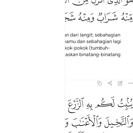
ﱨ
ﱩ
ﱪ
ﱫ
ﱬ
ﱭﱮ
ﱯ
ُوَ ٱلَّذِىٓ أَنزَلَ مِنَ ٱلسَّمَآءِ مَآءًۭ ۖ لَّكُم مِّنْهُ شَرَابٌۭ وَمِنْهُ شَجَرٌۭ فِيه
ﱰ
ﱱ
ﱲ
ﱳ
ﱴ
ﱵ
ﱶ
Dia lah yang menurunkan hujan dari langit; sebahagian
daripadanya untuk minuman kamu dan sebahagian lagi
menyebabkan tumbuhnya pokok-pokok (tumbuh-
tumbuhan) untuk kamu melepaskan binatang-binatang
ternak: makan padanya.
Tafsir
Pelajaran
Renungan
16:11
ﱷ
ﱸ
ﱹ
ﱺ
ﱻ
نبت لكم به الزرع والزيتون والنخيل والاعناب ومن كل الثمرات ان في ذال
ُنۢبِتُ لَكُم بِهِ ٱلزَّرْعَ وَٱلزَّيْتُونَ وَٱلنَّخِيلَ وَٱلْأَعْنَـٰبَ وَمِن كُلِّ ٱلثَّمَرَٰتِ ۗ إ
ﱼ
ﱽ
ﱾ
ﱿ
ﲀﲁ