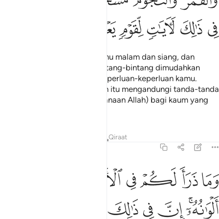
ﲎﲏ
ﲐ
ﲑ
ﲒﲓ
ﲔ
ﲕ
ﲖ
ﲗ
ﲘ
ﲙ
ﲚ
Dan ia memudahkan bagi kamu malam dan siang, dan
matahari serta bulan; dan bintang-bintang dimudahkan
dengan perintahNya untuk keperluan-keperluan kamu.
Sesungguhnya yang demikian itu mengandungi tanda-tanda
(yang membuktikan kebijaksanaan Allah) bagi kaum yang
mahu memahaminya.
Tafsir
Pelajaran
Renungan
Qiraat
16:13
ﲛ
ﲜ
ﲝ
ﲞ
ﲟ
ﲠ
ما ذرا لكم في الارض مختلفا الوانه ان في ذالك لاية لقوم يذكرون ١٣
َمَا ذَرَأَ لَكُمْ فِى ٱلْأَرْضِ مُخْتَلِفًا أَلْوَٰنُهُۥٓ ۗ إِنَّ فِى ذَٰلِكَ لَـَٔايَةًۭ لِّقَوْمٍۢ يَذّ
ﲡﲢ
ﲣ
ﲤ
ﲥ
ﲦ
ﲧ