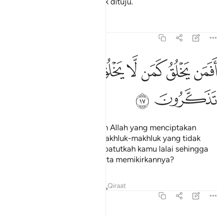
mengetahui arah yang hendak dituju.
Tafsir
Pelajaran
Renungan
16:17
ﱓ
ﱔ
ﱕ
ﱖ
فمن يخلق كمن لا يخلق افلا تذكرون ١٧
ﱗﱘ
ﱙ
َفَمَن يَخْلُقُ كَمَن لَّا يَخْلُقُ ۗ أَفَلَا تَذَكَّرُونَ ١٧
ﱚ
ﱛ
Kalau sudah demikian, adakah Allah yang menciptakan
semuanya itu sama seperti makhluk-makhluk yang tidak
menciptakan sesuatu? Maka patutkah kamu lalai sehingga
kamu tidak mahu beringat serta memikirkannya?
Tafsir
Pelajaran
Renungan
Qiraat
16:18