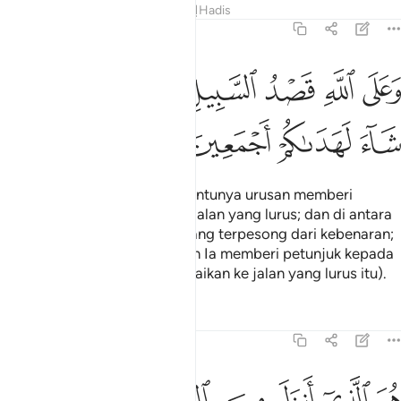
Tafsir
Pelajaran
Renungan
Hadis
16:9
ﱜ
ﱝ
ﱞ
ﱟ
ﱠ
على الله قصد السبيل ومنها جاير ولو شاء لهداكم اجمعين ٩
ﱡﱢ
ﱣ
َعَلَى ٱللَّهِ قَصْدُ ٱلسَّبِيلِ وَمِنْهَا جَآئِرٌۭ ۚ وَلَوْ شَآءَ لَهَدَىٰكُمْ أَجْمَعِينَ ٩
ﱤ
ﱥ
ﱦ
ﱧ
Dan kepada Allah jualah tertentunya urusan memberi
panduan yang menerangkan jalan yang lurus; dan di antara
jalan-jalan yang dituju ada yang terpesong dari kebenaran;
dan jika Ia kehendaki, tentulah Ia memberi petunjuk kepada
kamu semua (yang menyampaikan ke jalan yang lurus itu).
Tafsir
Pelajaran
Renungan
16:10
و الذي انزل من السماء ماء لكم منه شراب ومنه شجر فيه تسيمون ١٠