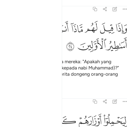
Tafsir
Pelajaran
Renungan
16:24
ﲟ
ﲠ
ﲡ
ﲢ
ﲣ
اذا قيل لهم ماذا انزل ربكم قالوا اساطير الاولين ٢٤
ﲤ
ﲥ
َإِذَا قِيلَ لَهُم مَّاذَآ أَنزَلَ رَبُّكُمْ ۙ قَالُوٓا۟ أَسَـٰطِيرُ ٱلْأَوَّلِينَ 
ﲦ
ﲧ
ﲨ
Dan apabila dikatakan kepada mereka: "Apakah yang
diturunkan oleh Tuhan kamu (kepada nabi Muhammad)?"
Mereka menjawab: "Cerita-cerita dongeng orang-orang
dahulu kala".
Tafsir
Pelajaran
Renungan
16:25
ﲩ
ﲪ
ﲫ
ﲬ
ﲭ
يحملوا اوزارهم كاملة يوم القيامة ومن اوزار الذين يضلونهم بغير علم الا
ِيَحْمِلُوٓا۟ أَوْزَارَهُمْ كَامِلَةًۭ يَوْمَ ٱلْقِيَـٰمَةِ ۙ وَمِنْ أَوْزَارِ ٱلَّذِينَ يُضِلُّونَهُم بِغَيْرِ عِلْمٍ ۗ 