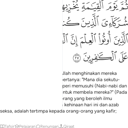
ﱁ
ﱂ
ﱃ
ﱄ
ﱅ
ﱆ
م يوم القيامة يخزيهم ويقول اين شركايي الذين كنتم تشاقون فيهم قال ال
ُمَّ يَوْمَ ٱلْقِيَـٰمَةِ يُخْزِيهِمْ وَيَقُولُ أَيْنَ شُرَكَآءِىَ ٱلَّذِينَ كُنتُمْ
ﱇ
ﱈ
ﱉ
ﱊ
ﱋﱌ
ﱍ
ﱎ
ﱏ
ﱐ
ﱑ
ﱒ
ﱓ
ﱔ
ﱕ
ﱖ
ﱗ
Kemudian pada hari kiamat, Allah menghinakan mereka
(dengan azab seksa) sambil bertanya: "Mana dia sekutu-
sekutuKu yang kamu berperi-peri memusuhi (Nabi-nabi dan
orang-orang yang beriman) untuk membela mereka?" (Pada
ketika itu) berkatalah orang-orang yang beroleh ilmu
pengetahuan: "Sesungguhnya kehinaan hari ini dan azab
seksa, adalah tertimpa kepada orang-orang yang kafir;
Tafsir
Pelajaran
Renungan
Qiraat