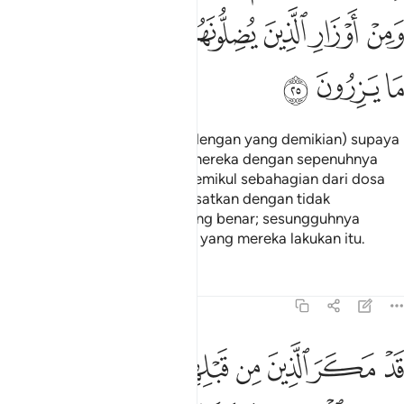
ﲮ
ﲯ
ﲰ
ﲱ
ﲲ
ﲳﲴ
ﲵ
ﲶ
ﲷ
ﲸ
ﲹ
(Mereka dibiarkan menuduh dengan yang demikian) supaya
mereka memikul dosa-dosa mereka dengan sepenuhnya
pada hari kiamat, dan juga memikul sebahagian dari dosa
orang-orang yang mereka sesatkan dengan tidak
berdasarkan pengetahuan yang benar; sesungguhnya
amatlah buruknya dosa-dosa yang mereka lakukan itu.
Tafsir
Pelajaran
Renungan
16:26
ﲺ
ﲻ
ﲼ
ﲽ
ﲾ
ﲿ
ﳀ
ﳁ
د مكر الذين من قبلهم فاتى الله بنيانهم من القواعد فخر عليهم السق
َدْ مَكَرَ ٱلَّذِينَ مِن قَبْلِهِمْ فَأَتَى ٱللَّهُ بُنْيَـٰنَهُم مِّنَ ٱلْقَوَاعِدِ فَخَرَّ عَلَيْهِمُ ٱ