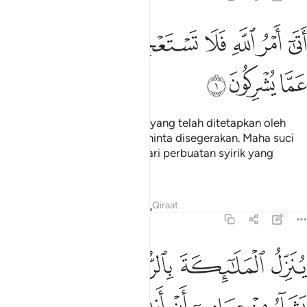
ﱸ
ﱹ
ﱺ
ﱻ
ﱼﱽ
تى امر الله فلا تستعجلوه سبحانه وتعالى عما يشركون ١
ﱾ
ﱿ
َتَىٰٓ أَمْرُ ٱللَّهِ فَلَا تَسْتَعْجِلُوهُ ۚ سُبْحَـٰنَهُۥ وَتَعَـٰلَىٰ عَمَّا يُشْرِكُونَ ١
ﲀ
ﲁ
ﲂ
Telah hampir datangnya janji yang telah ditetapkan oleh
Allah, maka janganlah kamu minta disegerakan. Maha suci
Allah dan Maha tinggilah Ia dari perbuatan syirik yang
mereka lakukan.
Tafsir
Pelajaran
Renungan
Qiraat
16:2
ﲃ
ﲄ
ﲅ
ﲆ
ﲇ
ﲈ
ﲉ
نزل الملايكة بالروح من امره على من يشاء من عباده ان انذروا انه لا الاه 
ُنَزِّلُ ٱلْمَلَـٰٓئِكَةَ بِٱلرُّوحِ مِنْ أَمْرِهِۦ عَلَىٰ مَن يَشَآءُ مِنْ عِبَادِهِۦٓ أَنْ أَنذِرُوٓا۟ أَنّ