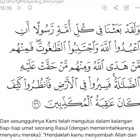
Tafsir
Pelajaran
Renungan
16:36
ﱤ
ﱥ
ﱦ
ﱧ
ﱨ
ﱩ
ﱪ
لقد بعثنا في كل امة رسولا ان اعبدوا الله واجتنبوا الطاغوت فمنهم م
َلَقَدْ بَعَثْنَا فِى كُلِّ أُمَّةٍۢ رَّسُولًا أَنِ ٱعْبُدُوا۟ ٱللَّهَ وَٱجْتَنِبُ
ﱫ
ﱬ
ﱭ
ﱮﱯ
ﱰ
ﱱ
ﱲ
ﱳ
ﱴ
ﱵ
ﱶ
ﱷ
ﱸﱹ
ﱺ
ﱻ
ﱼ
ﱽ
ﱾ
ﱿ
ﲀ
ﲁ
ﲂ
Dan sesungguhnya Kami telah mengutus dalam kalangan
tiap-tiap umat seorang Rasul (dengan memerintahkannya
menyeru mereka): "Hendaklah kamu menyembah Allah dan