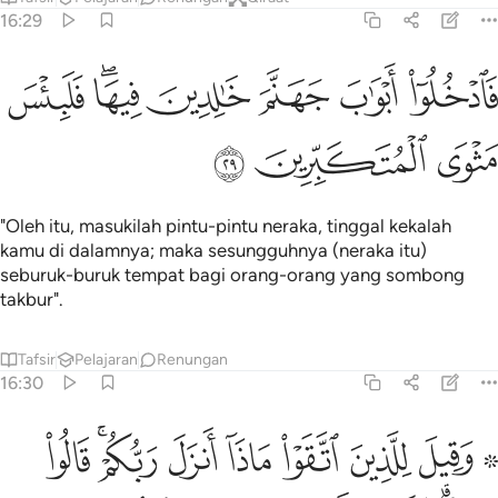
16:29
ﱯ
ﱰ
ﱱ
ﱲ
ادخلوا ابواب جهنم خالدين فيها فلبيس مثوى المتكبرين ٢٩
ﱳﱴ
ﱵ
َٱدْخُلُوٓا۟ أَبْوَٰبَ جَهَنَّمَ خَـٰلِدِينَ فِيهَا ۖ فَلَبِئْسَ مَثْوَى ٱلْمُتَكَبِّرِينَ 
ﱶ
ﱷ
ﱸ
"Oleh itu, masukilah pintu-pintu neraka, tinggal kekalah
kamu di dalamnya; maka sesungguhnya (neraka itu)
seburuk-buruk tempat bagi orang-orang yang sombong
takbur".
Tafsir
Pelajaran
Renungan
16:30
ﱹ ﱺ
ﱻ
ﱼ
ﱽ
ﱾ
ﱿﲀ
ﲁ
قيل للذين اتقوا ماذا انزل ربكم قالوا خيرا للذين احسنوا في هاذه الدنيا 
َقِيلَ لِلَّذِينَ ٱتَّقَوْا۟ مَاذَآ أَنزَلَ رَبُّكُمْ ۚ قَالُوا۟ خَيْرًۭا ۗ لِّ