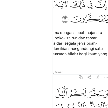
ﲂ
ﲃ
ﲄ
ﲅ
ﲆ
ﲇ
ﲈ
Ia juga menumbuhkan bagi kamu dengan sebab hujan itu
tanaman-tanaman dan pokok-pokok zaitun dan tamar
(kurma) serta anggur; dan juga dari segala jenis buah-
buahan. Sesungguhnya yang demikian mengandungi satu
tanda (yang membuktikan kekuasaan Allah) bagi kaum yang
mahu berfikir.
Tafsir
Pelajaran
Renungan
Qiraat
16:12
ﲉ
ﲊ
ﲋ
ﲌ
ﲍ
سخر لكم الليل والنهار والشمس والقمر والنجوم مسخرات بامره ان في ذ
َسَخَّرَ لَكُمُ ٱلَّيْلَ وَٱلنَّهَارَ وَٱلشَّمْسَ وَٱلْقَمَرَ ۖ وَٱلنُّجُومُ مُسَخَّرَٰتٌۢ بِأَمْرِ