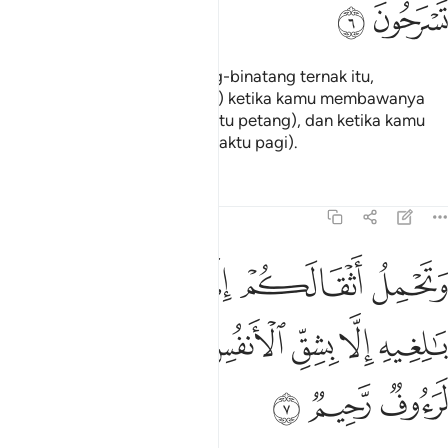
ﲸ
ﲹ
Dan bagi kamu pada binatang-binatang ternak itu,
keindahan (yang menarik hati) ketika kamu membawanya
balik untuk berihat (pada waktu petang), dan ketika kamu
membawanya keluar (pada waktu pagi).
Tafsir
Pelajaran
Renungan
16:7
ﱁ
ﱂ
ﱃ
ﱄ
ﱅ
ﱆ
تحمل اثقالكم الى بلد لم تكونوا بالغيه الا بشق الانفس ان ربكم لرءوف 
َتَحْمِلُ أَثْقَالَكُمْ إِلَىٰ بَلَدٍۢ لَّمْ تَكُونُوا۟ بَـٰلِغِيهِ إِلَّا بِشِقِّ ٱلْأَنفُسِ ۚ إِنَّ رَ
ﱇ
ﱈ
ﱉ
ﱊﱋ
ﱌ
ﱍ
ﱎ
ﱏ
ﱐ