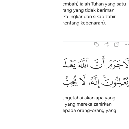
Tuhan kamu (yang berhak disembah) ialah Tuhan yang satu
(Maha Esa); oleh itu, orang-orang yang tidak beriman
kepada hari akhirat: hati mereka ingkar dan sikap zahir
mereka sombong takbur (menentang kebenaran).
Tafsir
Pelajaran
Renungan
16:23
ﲐ
ﲑ
ﲒ
ﲓ
ﲔ
ﲕ
ﲖ
ﲗ
ا جرم ان الله يعلم ما يسرون وما يعلنون انه لا يحب المستكبرين ٢٣
َا جَرَمَ أَنَّ ٱللَّهَ يَعْلَمُ مَا يُسِرُّونَ وَمَا يُعْلِنُونَ ۚ إِنَّهُۥ لَا يُحِبُّ ٱ
ﲘﲙ
ﲚ
ﲛ
ﲜ
ﲝ
ﲞ
Sebenarnya, bahawa Allah mengetahui akan apa yang
mereka sembunyikan dan apa yang mereka zahirkan;
sesungguhnya Ia tidak suka kepada orang-orang yang
sombong takbur.