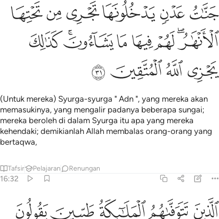
ﲓ
ﲔ
ﲕ
ﲖ
ﲗ
ﲘ
نات عدن يدخلونها تجري من تحتها الانهار لهم فيها ما يشاءون كذالك يجزي
َنَّـٰتُ عَدْنٍۢ يَدْخُلُونَهَا تَجْرِى مِن تَحْتِهَا ٱلْأَنْهَـٰرُ ۖ لَهُمْ فِيهَا مَا 
ﲙﲚ
ﲛ
ﲜ
ﲝ
ﲞﲟ
ﲠ
ﲡ
ﲢ
ﲣ
ﲤ
(Untuk mereka) Syurga-syurga " Adn ", yang mereka akan
memasukinya, yang mengalir padanya beberapa sungai;
mereka beroleh di dalam Syurga itu apa yang mereka
kehendaki; demikianlah Allah membalas orang-orang yang
bertaqwa,
Tafsir
Pelajaran
Renungan
16:32
ﲥ
ﲦ
ﲧ
ﲨ
ﲩ
لذين تتوفاهم الملايكة طيبين يقولون سلام عليكم ادخلوا الجنة بما كنتم ت
لَّذِينَ تَتَوَفَّىٰهُمُ ٱلْمَلَـٰٓئِكَةُ طَيِّبِينَ ۙ يَقُولُونَ سَلَـٰمٌ عَلَيْكُمُ ٱدْخُلُوا۟ ٱلْجَنَّةَ بِ