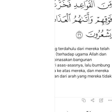
ﳂ
ﳃ
ﳄ
ﳅ
ﳆ
ﳇ
ﳈ
ﳉ
ﳊ
ﳋ
ﳌ
ﳍ
ﳎ
ﳏ
Sebenarnya orang-orang yang terdahulu dari mereka telah
menjalankan rancangan jahat (terhadap ugama Allah dan
Rasul-rasulNya); maka Allah binasakan bangunan
(rancangan jahat) mereka dari asas-asasnya, lalu bumbung
(bangunan itu) jatuh menimpa ke atas mereka, dan mereka
pula didatangi azab kebinasaan dari arah yang mereka tidak
menyedarinya.
Tafsir
Pelajaran
Renungan
16:27