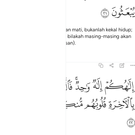
ﲁ
ﲂ
Makhluk-makhluk itu tetap akan mati, bukanlah kekal hidup;
dan mereka tidak mengetahui bilakah masing-masing akan
dibangkitkan (menerima balasan).
Tafsir
Pelajaran
Renungan
16:22
ﲃ
ﲄ
ﲅﲆ
ﲇ
ﲈ
ﲉ
لاهكم الاه واحد فالذين لا يومنون بالاخرة قلوبهم منكرة وهم مستكبرون ٢
ِلَـٰهُكُمْ إِلَـٰهٌۭ وَٰحِدٌۭ ۚ فَٱلَّذِينَ لَا يُؤْمِنُونَ بِٱلْـَٔاخِرَةِ قُلُوبُهُم مُّنكِرَةٌۭ وَ
ﲊ
ﲋ
ﲌ
ﲍ
ﲎ
ﲏ