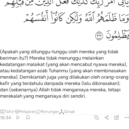
ﲹ
ﲺ
ﲻﲼ
ﲽ
ﲾ
ﲿ
ﳀ
ﳁﳂ
ﳃ
ﳄ
ﳅ
ﳆ
ﳇ
ﳈ
ﳉ
ﳊ
(Apakah yang ditunggu-tunggu oleh mereka yang tidak
beriman itu?) Mereka tidak menunggu melainkan
kedatangan malaikat (yang akan mencabut nyawa mereka),
atau kedatangan azab Tuhanmu (yang akan membinasakan
mereka). Demikianlah juga yang dilakukan oleh orang-orang
kafir yang terdahulu daripada mereka (lalu dibinasakan);
dan (sebenarnya) Allah tidak menganiaya mereka, tetapi
merekalah yang menganiaya diri sendiri.
Tafsir
Pelajaran
Renungan
Qiraat
16:34