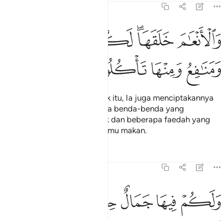
16:5
ﲨ
ﲩﲪ
ﲫ
ﲬ
الانعام خلقها لكم فيها دفء ومنافع ومنها تاكلون ٥
ﲭ
َٱلْأَنْعَـٰمَ خَلَقَهَا ۗ لَكُمْ فِيهَا دِفْءٌۭ وَمَنَـٰفِعُ وَمِنْهَا تَأْكُلُونَ ٥
ﲮ
ﲯ
ﲰ
ﲱ
Dan binatang-binatang ternak itu, Ia juga menciptakannya
untuk kamu; terdapat padanya benda-benda yang
memanaskan tubuh dari sejuk dan beberapa faedah yang
lain; dan daripadanya juga kamu makan.
Tafsir
Pelajaran
Renungan
16:6
ﲲ
ﲳ
ﲴ
ﲵ
لكم فيها جمال حين تريحون وحين تسرحون ٦
ﲶ
ﲷ
َلَكُمْ فِيهَا جَمَالٌ حِينَ تُرِيحُونَ وَحِينَ تَسْرَحُونَ ٦