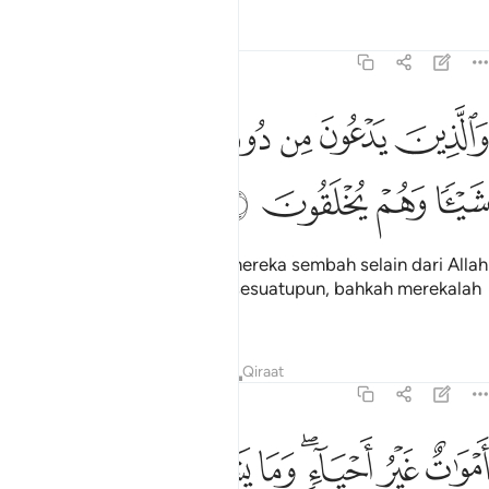
Tafsir
Pelajaran
Renungan
16:20
ﱯ
ﱰ
ﱱ
ﱲ
ﱳ
ﱴ
الذين يدعون من دون الله لا يخلقون شييا وهم يخلقون ٢٠
ﱵ
َٱلَّذِينَ يَدْعُونَ مِن دُونِ ٱللَّهِ لَا يَخْلُقُونَ شَيْـًۭٔا وَهُمْ يُخْلَقُونَ ٢٠
ﱶ
ﱷ
ﱸ
ﱹ
Dan makhluk-makhluk yang mereka sembah selain dari Allah
itu tidak dapat menciptakan sesuatupun, bahkah merekalah
yang diciptakan.
Tafsir
Pelajaran
Renungan
Qiraat
16:21
ﱺ
ﱻ
ﱼﱽ
ﱾ
موات غير احياء وما يشعرون ايان يبعثون ٢١
ﱿ
ﲀ
َمْوَٰتٌ غَيْرُ أَحْيَآءٍۢ ۖ وَمَا يَشْعُرُونَ أَيَّانَ يُبْعَثُونَ ٢١