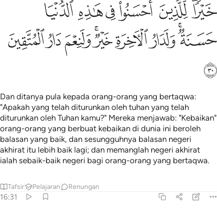
ﲂﲃ
ﲄ
ﲅ
ﲆ
ﲇ
ﲈ
ﲉﲊ
ﲋ
ﲌ
ﲍﲎ
ﲏ
ﲐ
ﲑ
ﲒ
Dan ditanya pula kepada orang-orang yang bertaqwa:
"Apakah yang telah diturunkan oleh tuhan yang telah
diturunkan oleh Tuhan kamu?" Mereka menjawab: "Kebaikan"
orang-orang yang berbuat kebaikan di dunia ini beroleh
balasan yang baik, dan sesungguhnya balasan negeri
akhirat itu lebih baik lagi; dan memanglah negeri akhirat
ialah sebaik-baik negeri bagi orang-orang yang bertaqwa.
Tafsir
Pelajaran
Renungan
16:31