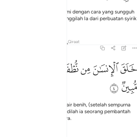
Ia menciptakan langit dan bumi dengan cara yang sungguh
layak dan berhikmat; Maha Tinggilah Ia dari perbuatan syirik
yang mereka lakukan.
Tafsir
Pelajaran
Renungan
Qiraat
16:4
ﲟ
ﲠ
ﲡ
ﲢ
لق الانسان من نطفة فاذا هو خصيم مبين ٤
ﲣ
ﲤ
ﲥ
َلَقَ ٱلْإِنسَـٰنَ مِن نُّطْفَةٍۢ فَإِذَا هُوَ خَصِيمٌۭ مُّبِينٌۭ ٤
ﲦ
ﲧ
Ia menciptakan manusia dari air benih, (setelah sempurna
kejadiannya), tiba-tiba menjadilah ia seorang pembantah
yang terang jelas bantahannya.
Tafsir
Pelajaran
Renungan