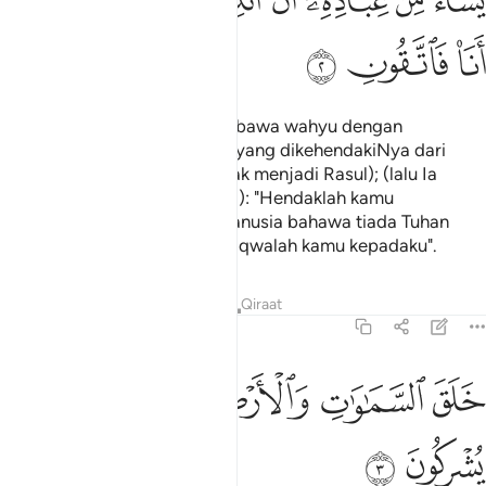
ﲊ
ﲋ
ﲌ
ﲍ
ﲎ
ﲏ
ﲐ
ﲑ
ﲒ
ﲓ
ﲔ
ﲕ
Ia menurunkan malaikat membawa wahyu dengan
perintahNya kepada sesiapa yang dikehendakiNya dari
hamba-hambaNya (yang layak menjadi Rasul); (lalu Ia
berfirman kepada Rasul-rasul): "Hendaklah kamu
menegaskan kepada umat manusia bahawa tiada Tuhan
melainkan Aku. Oleh itu, bertaqwalah kamu kepadaku".
Tafsir
Pelajaran
Renungan
Qiraat
16:3
ﲖ
ﲗ
ﲘ
لق السماوات والارض بالحق تعالى عما يشركون ٣
ﲙﲚ
ﲛ
ﲜ
َلَقَ ٱلسَّمَـٰوَٰتِ وَٱلْأَرْضَ بِٱلْحَقِّ ۚ تَعَـٰلَىٰ عَمَّا يُشْرِكُونَ ٣
ﲝ
ﲞ