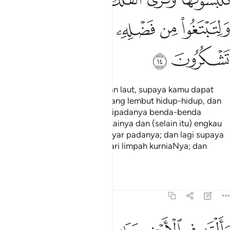
ﲻ
ﲼ
ﲽ
ﲾ
ﲿ
ﳀ
Dan Dia lah yang memudahkan laut, supaya kamu dapat
makan daripadanya daging yang lembut hidup-hidup, dan
dapat pula mengeluarkan daripadanya benda-benda
perhiasan untuk kamu memakainya dan (selain itu) engkau
melihat pula kapal-kapal belayar padanya; dan lagi supaya
kamu dapat mencari rezeki dari limpah kurniaNya; dan
supaya kamu bersyukur.
Tafsir
Pelajaran
Renungan
16:15
القى في الارض رواسي ان تميد بكم وانهارا وسبلا لعلكم تهتدون ١٥