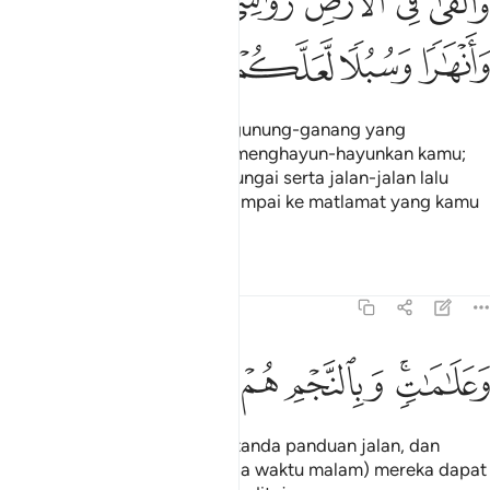
ﱁ
ﱂ
ﱃ
ﱄ
ﱅ
ﱆ
ﱇ
َأَلْقَىٰ فِى ٱلْأَرْضِ رَوَٰسِىَ أَن تَمِيدَ بِكُمْ وَأَنْهَـٰرًۭا وَسُبُلًۭا لَّعَلَّكُمْ تَهْتَدُونَ
ﱈ
ﱉ
ﱊ
ﱋ
ﱌ
Dan Ia mengadakan di bumi gunung-ganang yang
menetapnya supaya ia tidak menghayun-hayunkan kamu;
dan Ia mengadakan sungai-sungai serta jalan-jalan lalu
lalang, supaya kamu dapat sampai ke matlamat yang kamu
tuju.
Tafsir
Pelajaran
Renungan
16:16
ﱍﱎ
علامات وبالنجم هم يهتدون ١٦
ﱏ
ﱐ
ﱑ
ﱒ
َعَلَـٰمَـٰتٍۢ ۚ وَبِٱلنَّجْمِ هُمْ يَهْتَدُونَ ١٦
Dan (Ia mengadakan) tanda-tanda panduan jalan, dan
dengan bintang-bintang (pada waktu malam) mereka dapat