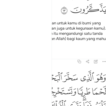
ﲨ
ﲩ
Dan apa-apa jua yang dijadikan untuk kamu di bumi yang
berlainan jenisnya (dimudahkan juga untuk kegunaan kamu).
Sesungguhnya yang demikian itu mengandungi satu tanda
(yang membuktikan kemurahan Allah) bagi kaum yang mahu
mengingati nikmat Allah itu.
Tafsir
Pelajaran
Renungan
16:14
ﲪ
ﲫ
ﲬ
ﲭ
ﲮ
ﲯ
هو الذي سخر البحر لتاكلوا منه لحما طريا وتستخرجوا منه حلية تلبسون
َهُوَ ٱلَّذِى سَخَّرَ ٱلْبَحْرَ لِتَأْكُلُوا۟ مِنْهُ لَحْمًۭا طَرِيًّۭا وَتَسْتَخْرِجُوا۟ مِنْهُ حِلْيَةًۭ تَلْبَس
ﲰ
ﲱ
ﲲ
ﲳ
ﲴ
ﲵﲶ
ﲷ
ﲸ
ﲹ
ﲺ