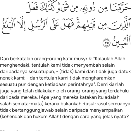
ﱑ
ﱒ
ﱓ
ﱔ
ﱕﱖ
ﱗ
ﱘ
ﱙ
ﱚ
ﱛﱜ
ﱝ
ﱞ
ﱟ
ﱠ
ﱡ
ﱢ
ﱣ
Dan berkatalah orang-orang kafir musyrik: "Kalaulah Allah
menghendaki, tentulah kami tidak menyembah selain
daripadanya sesuatupun, - (tidak) kami dan tidak juga datuk
nenek kami; - dan tentulah kami tidak mengharamkan
sesuatu pun dengan ketiadaan perintahnya". Demikianlah
juga yang telah dilakukan oleh orang-orang yang terdahulu
daripada mereka. (Apa yang mereka katakan itu adalah
salah semata-mata) kerana bukankah Rasul-rasul semuanya
tidak bertanggungjawab selain daripada menyampaikan
(kehendak dan hukum Allah) dengan cara yang jelas nyata?