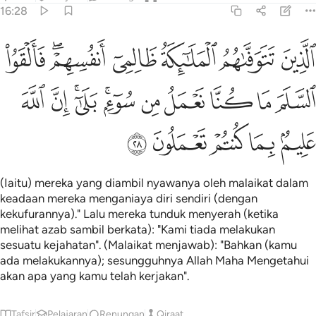
16:28
ﱘ
ﱙ
ﱚ
ﱛ
ﱜﱝ
ﱞ
لذين تتوفاهم الملايكة ظالمي انفسهم فالقوا السلم ما كنا نعمل من سوء ب
لَّذِينَ تَتَوَفَّىٰهُمُ ٱلْمَلَـٰٓئِكَةُ ظَالِمِىٓ أَنفُسِهِمْ ۖ فَأَلْقَوُا۟ ٱلسَّلَمَ مَا كُنَّا نَعْ
ﱟ
ﱠ
ﱡ
ﱢ
ﱣ
ﱤﱥ
ﱦﱧ
ﱨ
ﱩ
ﱪ
ﱫ
ﱬ
ﱭ
ﱮ
(Iaitu) mereka yang diambil nyawanya oleh malaikat dalam
keadaan mereka menganiaya diri sendiri (dengan
kekufurannya)." Lalu mereka tunduk menyerah (ketika
melihat azab sambil berkata): "Kami tiada melakukan
sesuatu kejahatan". (Malaikat menjawab): "Bahkan (kamu
ada melakukannya); sesungguhnya Allah Maha Mengetahui
akan apa yang kamu telah kerjakan".
Tafsir
Pelajaran
Renungan
Qiraat