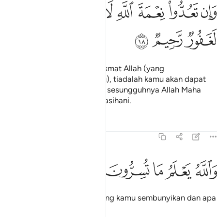
ﱜ
ﱝ
ﱞ
ﱟ
ﱠ
ان تعدوا نعمة الله لا تحصوها ان الله لغفور رحيم ١٨
ﱡﱢ
ﱣ
ﱤ
َإِن تَعُدُّوا۟ نِعْمَةَ ٱللَّهِ لَا تُحْصُوهَآ ۗ إِنَّ ٱللَّهَ لَغَفُورٌۭ رَّحِيمٌۭ ١٨
ﱥ
ﱦ
ﱧ
Dan jika kamu menghitung nikmat Allah (yang
dilimpahkannya kepada kamu), tiadalah kamu akan dapat
menghitungnya satu persatu; sesungguhnya Allah Maha
Pengampun, lagi Maha Mengasihani.
Tafsir
Pelajaran
Renungan
16:19
ﱨ
ﱩ
ﱪ
الله يعلم ما تسرون وما تعلنون ١٩
ﱫ
ﱬ
ﱭ
ﱮ
َٱللَّهُ يَعْلَمُ مَا تُسِرُّونَ وَمَا تُعْلِنُونَ ١٩
Dan Allah mengetahui apa yang kamu sembunyikan dan apa
yang kamu zahirkan.