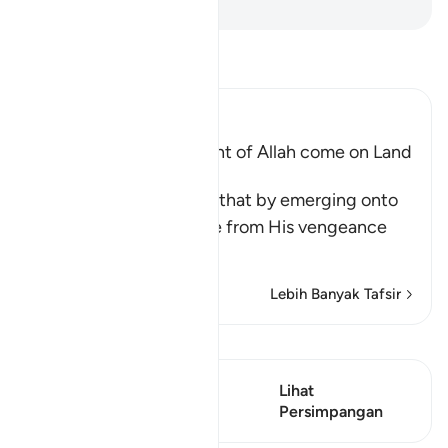
-
Abdullah Muhammad Basmeih
Baca Tafsir
Ibn Kathir (Abridged)
Does not the Punishment of Allah come on Land
too
Allah says, do you think that by emerging onto
dry land you will be safe from His vengeance
and punis
…
Baca Lagi
Lebih Banyak Tafsir
Lihat Qiraat
Ayat ini mempunyai 1
Lihat
Persimpangan
Persimpangan