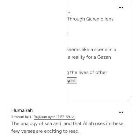
Syaari Ab Rahman
tahun lalu
·
Rujukan
ayat 17:68-77
AL ISRAA SERIES ~ Gaza Through Quranic lens
Ayat 68 - 77
EXPELLING ARROGANCE
Losing all your 9 children seems like a scene in a
dramatic movie. Alas, it is a reality for a Gazan
doctor, Dr Alaa Al-Najjar.
While she was busy saving the lives of other
children...
Lihat lebih dari yang ini
8
2
Humairah
4 tahun lalu
·
Rujukan
ayat 17:67-69
The analogy of sea and land that Allah uses in these
few verses are exciting to read.