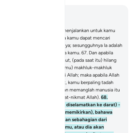
Baca dalam Konteks
Bab 17, Halaman 289, Juz 15
66
.
Tuhan kamulah yang menjalankan untuk kamu
kapal-kapal di laut, supaya kamu dapat mencari
rezeki dari limpah kurniaNya; sesungguhnya Ia adalah
Maha Mengasihani kepada kamu.
67
.
Dan apabila
kamu terkena bahaya di laut, (pada saat itu) hilang
lenyaplah (dari ingatan kamu) makhluk-makhluk
yang kamu seru selain dari Allah; maka apabila Allah
selamatkan kamu ke darat, kamu berpaling tadah
(tidak mengingatiNya); dan memanglah manusia itu
sentiasa kufur (akan nikmat-nikmat Allah).
68
.
Adakah kamu - (sesudah diselamatkan ke darat) -
merasa aman (dan tidak memikirkan), bahawa
Allah akan menggempakan sebahagian dari
daratan itu menimbus kamu, atau dia akan