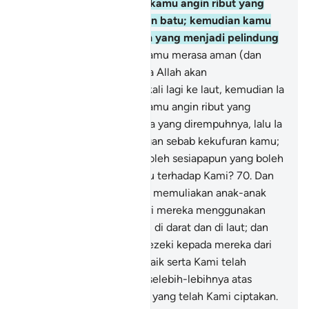
menghantarkan kepada kamu angin ribut yang
menghujani kamu dengan batu; kemudian kamu
tidak beroleh sesiapapun yang menjadi pelindung
kamu?
69
.
Atau adakah kamu merasa aman (dan
tidak memikirkan) bahawa Allah akan
mengembalikan kamu sekali lagi ke laut, kemudian Ia
menghantarkan kepada kamu angin ribut yang
memecah belahkan segala yang dirempuhnya, lalu Ia
mengaramkan kamu dengan sebab kekufuran kamu;
kemudian kamu tidak beroleh sesiapapun yang boleh
menuntut bela tentang itu terhadap Kami?
70
.
Dan
sesungguhnya Kami telah memuliakan anak-anak
Adam; dan Kami telah beri mereka menggunakan
berbagai-bagai kenderaan di darat dan di laut; dan
Kami telah memberikan rezeki kepada mereka dari
benda-benda yang baik-baik serta Kami telah
lebihkan mereka dengan selebih-lebihnya atas
banyak makhluk-makhluk yang telah Kami ciptakan.