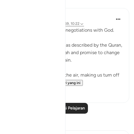
Pelajaran
Ammar AlShukry
4 tahun lalu
·
Rujukan
ayat 17:68-69, 10:22
⁣Storms make you go into negotiations with God. ⁣⁣
It could be a storm at sea as described by the Quran,
where people implore Allah and promise to change
if they live to see land again. ⁣⁣
It could be turbulence in the air, making us turn off
our movie a...
Lihat lebih dari yang ini
38
3
Baca Lagi Pelajaran
Refleksi