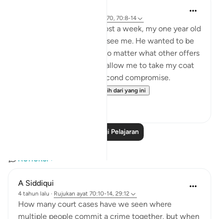
Hammad Fahim
2 tahun lalu
·
Rujukan
ayat 43:67-70, 70:8-14
After being away for almost a week, my one year old
son was super excited to see me. He wanted to be
picked up and held, and no matter what other offers
were proposed to him to allow me to take my coat
off, he would not for a second compromise.
SubhanAllah. Al...
Lihat lebih dari yang ini
31
14
Baca Lagi Pelajaran
Refleksi
A Siddiqui
4 tahun lalu
·
Rujukan
ayat 70:10-14, 29:12
How many court cases have we seen where
multiple people commit a crime together, but when