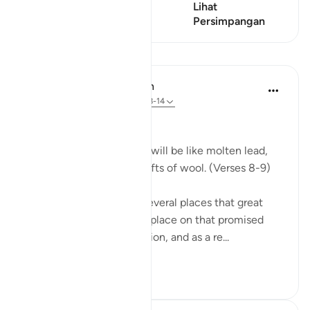
Ayat ini mempunyai 1
Lihat
Persimpangan
Persimpangan
Pelajaran
In the Shade of the Quran
31 minggu lalu
·
Rujukan
ayat 70:8-14
Celestial Events
On the day when the sky will be like molten lead,
and the mountains like tufts of wool. (Verses 8-9)
The Qur'an mentions in several places that great
celestial events will take place on that promised
day, the Day of Resurrection, and as a re...
Lihat lebih dari yang ini
0
0