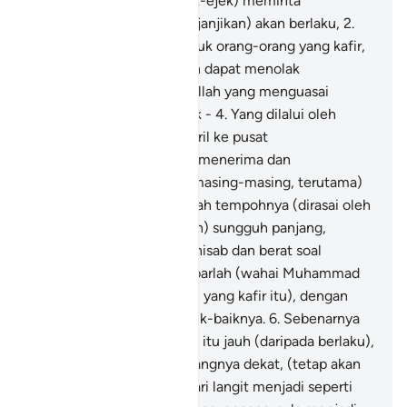
Makkah, secara mengejek-ejek) meminta
kedatangan azab yang (dijanjikan) akan berlaku,
2
.
Azab yang disediakan untuk orang-orang yang kafir,
yang tidak ada sesiapapun dapat menolak
kedatangannya -
3
.
Dari Allah yang menguasai
tempat-tempat turun naik -
4
.
Yang dilalui oleh
malaikat-malaikat dan Jibril ke pusat
pemerintahanNya (untuk menerima dan
menyempurnakan tugas masing-masing, terutama)
pada satu masa yang adalah tempohnya (dirasai oleh
orang-orang yang bersalah) sungguh panjang,
(kerana banyak hitungan hisab dan berat soal
jawabnya).
5
.
Maka bersabarlah (wahai Muhammad
terhadap ejekan golongan yang kafir itu), dengan
cara kesabaran yang sebaik-baiknya.
6
.
Sebenarnya
mereka memandang azab itu jauh (daripada berlaku),
7
.
Sedang Kami memandangnya dekat, (tetap akan
berlaku),
8
.
(Iaitu) pada hari langit menjadi seperti