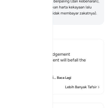
yang membelakangi serta berpaling (dari kebenaran),
18
.
Dan yang mengumpulkan harta kekayaan lalu
menyimpannya (dengan tidak membayar zakatnya).
-
Abdullah Muhammad Basmeih
Baca Tafsir
Ibn Kathir (Abridged)
Terrors of the Day of Judgement
Allah says that the torment will befall the
disbelievers.
يَوْمَ تَكُونُ السَّمَآءُ كَالْمُهْلِ
(The Day that the sky wi
…
Baca Lagi
Lebih Banyak Tafsir
Lihat Qiraat