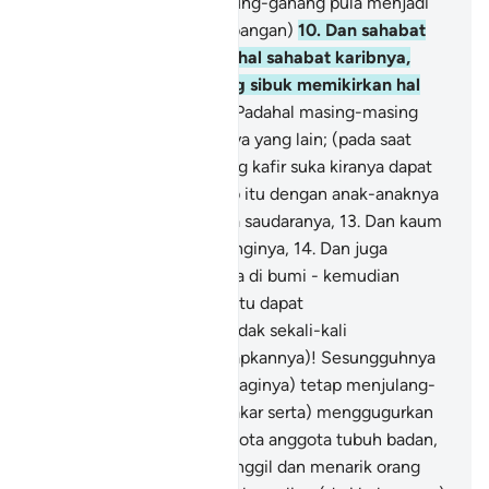
tembaga cair,
9
.
Dan gunung-ganang pula menjadi
seperti bulu (yang berterbangan)
10
.
Dan sahabat
karib tidak bertanyakan hal sahabat karibnya,
(kerana tiap-tiap seorang sibuk memikirkan hal
keadaannya sendiri),
11
.
Padahal masing-masing
diberi melihat setengahnya yang lain; (pada saat
yang demikian) orang yang kafir suka kiranya dapat
menebus dirinya dari azab itu dengan anak-anaknya
sendiri,
12
.
Dan isteri serta saudaranya,
13
.
Dan kaum
kerabatnya yang melindunginya,
14
.
Dan juga
sekalian makhluk yang ada di bumi - kemudian
(diharapkannya) tebusan itu dapat
menyelamatkannya.
15
.
Tidak sekali-kali
(sebagaimana yang diharapkannya)! Sesungguhnya
neraka (yang disediakan baginya) tetap menjulang-
julang apinya,
16
.
(Membakar serta) menggugurkan
kulit ubun-ubun dan anggota anggota tubuh badan,
17
.
Neraka itu juga memanggil dan menarik orang