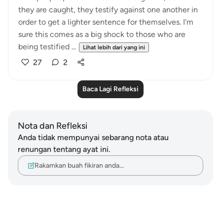
they are caught, they testify against one another in
order to get a lighter sentence for themselves. I'm
sure this comes as a big shock to those who are
being testified ...
Lihat lebih dari yang ini
27
2
Baca Lagi Refleksi
Nota dan Refleksi
Anda tidak mempunyai sebarang nota atau
renungan tentang ayat ini.
Rakamkan buah fikiran anda…