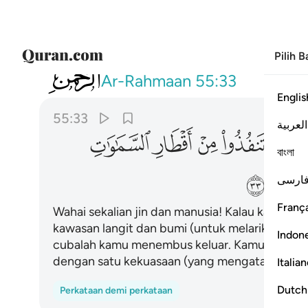
Pilih 
055
يا معشر الجن والانس ان استطعتم ان تنفذوا
Ar-Rahmaan
55:33
Englis
55:33
العربية
ﲖ
ﲗ
ﲘ
ﲙ
ﲚ
বাংলা
ﲢ
ارسی
França
Wahai sekalian jin dan manusia! Kalau kamu d
kawasan langit dan bumi (untuk melarikan diri
Indon
cubalah kamu menembus keluar. Kamu tidak a
dengan satu kekuasaan (yang mengatasi kekua
Italia
Dutch
Perkataan demi perkataan