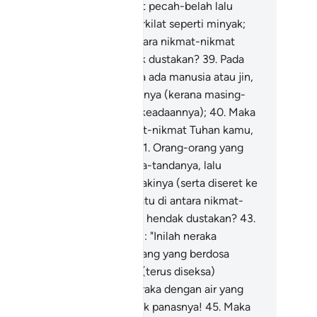
 (sungguh ngeri) ketika langit pecah-belah lalu
njadilah ia merah mawar, berkilat seperti minyak;
.
Maka yang mana satu di antara nikmat-nikmat
han kamu, yang kamu hendak dustakan?
39
.
Pada
sa itu tiada sesiapapun, sama ada manusia atau jin,
ng akan ditanya tentang dosanya (kerana masing-
sing dapat dikenal menurut keadaannya);
40
.
Maka
ng mana satu di antara nikmat-nikmat Tuhan kamu,
ng kamu hendak dustakan?
41
.
Orang-orang yang
rdosa dapat dikenal dari tanda-tandanya, lalu
egang dari atas kepala dan kakinya (serta diseret ke
raka);
42
.
Maka yang mana satu di antara nikmat-
kmat Tuhan kamu, yang kamu hendak dustakan?
43
.
alu dikatakan kepada mereka): "Inilah neraka
hannam yang selalu orang-orang yang berdosa
ndustakannya ".
44
.
Mereka (terus diseksa)
rulang-ulang di antara api neraka dengan air yang
nggelegak yang cukup masak panasnya!
45
.
Maka