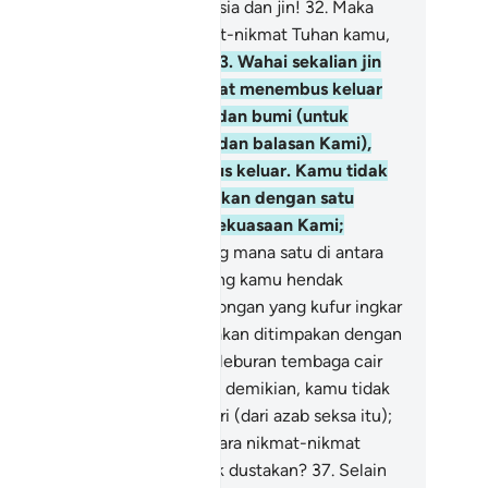
ada hari kiamat,) wahai manusia dan jin!
32
.
Maka
ng mana satu di antara nikmat-nikmat Tuhan kamu,
ng kamu hendak dustakan?
33
.
Wahai sekalian jin
n manusia! Kalau kamu dapat menembus keluar
ri kawasan-kawasan langit dan bumi (untuk
larikan diri dari kekuasaan dan balasan Kami),
ka cubalah kamu menembus keluar. Kamu tidak
an menembus keluar melainkan dengan satu
kuasaan (yang mengatasi kekuasaan Kami;
sakan dapat)!
34
.
Maka yang mana satu di antara
kmat-nikmat Tuhan kamu, yang kamu hendak
stakan?
35
.
Kamu (wahai golongan yang kufur ingkar
ri kalangan jin dan manusia) akan ditimpakan dengan
i yang menjulang-julang dan leburan tembaga cair
ang membakar); dengan yang demikian, kamu tidak
an dapat mempertahankan diri (dari azab seksa itu);
.
Maka yang mana satu di antara nikmat-nikmat
han kamu, yang kamu hendak dustakan?
37
.
Selain