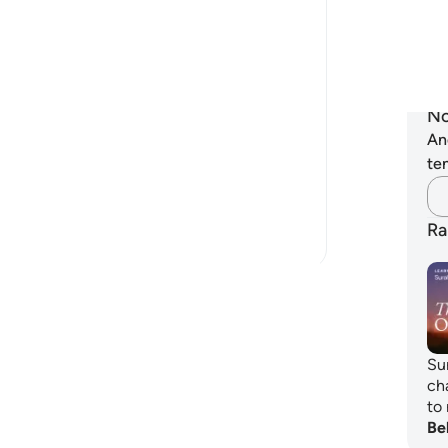
ya
ya
r of His blessings. In the middle of this
-
A
of death, judgement, and punishment,
No
An
ten
Ra
jaran
Su
ch
to 
Be