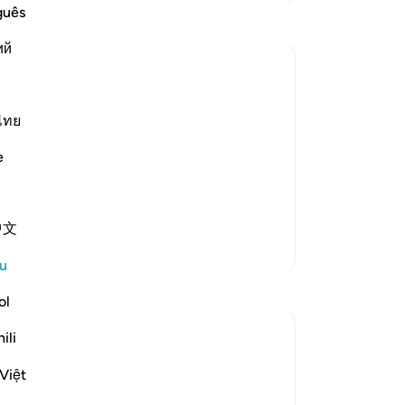
(p
guês
ya
ий
ya
da
da
me
ไทย
ma
e
you,' while Al-Bukhari said that it
ak
ng will busy Allah from attending to
ke
ma
 common in
…
Baca Lagi
中文
ni
Lebih Banyak Tafsir
du
u
da
ap
ol
(y
ili
ak
36
Việt
Tu