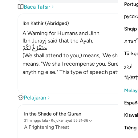
Portu
Baca Tafsir
русск
Ibn Kathir (Abridged)
Shqip
A Warning for Humans and Jinn
Ibn Jurayj said that the Ayah,
ภาษา
سَنَفْرُغُ لَكُمْ
Türkç
(We shall attend to you,) means, `We shall judge 
means, "We shall recompense you. Surely, nothi
اردو
anything else." This type of speech pattern is
简体
Melay
Pelajaran
Españ
In the Shade of the Quran
Kiswah
31 minggu lalu
·
Rujukan
ayat 55:31-36
A Frightening Threat
Tiếng 