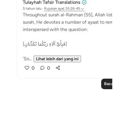
Tulayhah Tafsir Translations
5 tahun lalu
·
Rujukan
ayat 55:26-45
Throughout surah al-Rahman [55], Allah lists a numbe
surah, He devotes a number of ayaat to reminders 
interspersed with the question:
[فَبِأَيِّ آلَاءِ رَبِّكُمَا تُكَذِّبَانِ]
'So...
Lihat lebih dari yang ini
0
0
Baca Lagi Pela