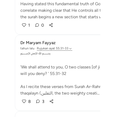
Having stated this fundamental truth of God's eterni
correlate making clear that He controls all the affair
the surah begins a new section that starts wit...
Lih
1
0
Dr Maryam Fayyaz
tahun lalu
·
Rujukan
ayat 55:31-33
﷽
'We shall attend to you, O two classes [of jinn and 
will you deny? ' 55:31-32
As I recite these verses from Surah Ar-Rahman, a chi
thaqalayn (الثقلين, the two weighty creati...
Lihat leb
8
3