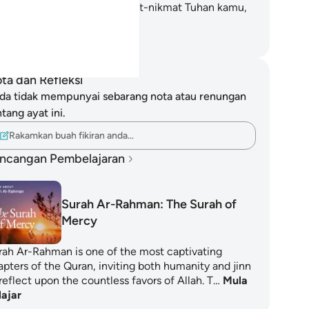
ng mana satu di antara nikmat-nikmat Tuhan kamu,
ng kamu hendak dustakan?
bdullah Muhammad Basmeih
ta dan Refleksi
da tidak mempunyai sebarang nota atau renungan
tang ayat ini.
Rakamkan buah fikiran anda…
ncangan Pembelajaran
Surah Ar-Rahman: The Surah of
Mercy
rah Ar-Rahman is one of the most captivating
apters of the Quran, inviting both humanity and jinn
reflect upon the countless favors of Allah. T…
Mula
lajar