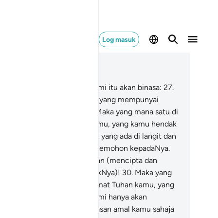
Log masuk
ca dalam Konteks
 55, Halaman 532, Juz 27
.
Segala yang ada di muka bumi itu akan binasa:
27
.
n akan kekalah Zat Tuhanmu yang mempunyai
besaran dan Kemuliaan:
28
.
Maka yang mana satu di
tara nikmat-nikmat Tuhan kamu, yang kamu hendak
stakan?
29
.
Sekalian makhluk yang ada di langit dan
 bumi sentiasa berhajat dan memohon kepadaNya.
ap-tiap masa Ia di dalam urusan (mencipta dan
ntadbirkan makhluk-makhlukNya)!
30
.
Maka yang
na satu di antara nikmat-nikmat Tuhan kamu, yang
mu hendak dustakan)?
31
.
Kami hanya akan
nguruskan hitungan dan balasan amal kamu sahaja