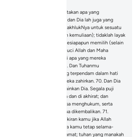
Bab 28, Halaman 394, Juz 20
68
.
Dan Tuhanmu menciptakan apa yang
dirancangkan berlakunya, dan Dia lah juga yang
memilih (satu-satu dari makhlukNya untuk sesuatu
tugas atau keutamaan dan kemuliaan); tidaklah layak
dan tidaklah berhak bagi sesiapapun memilih (selain
dari pilihan Allah). Maha Suci Allah dan Maha
Tinggilah keadaanNya dari apa yang mereka
sekutukan denganNya.
69
.
Dan Tuhanmu
mengetahui akan apa yang terpendam dalam hati
mereka dan apa yang mereka zahirkan.
70
.
Dan Dia
lah Allah tiada Tuhan melainkan Dia. Segala puji
tertentu bagiNya, di dunia dan di akhirat; dan
hanyalah Dia yang berkuasa menghukum, serta
kepadaNyalah kamu semua dikembalikan.
71
.
Katakanlah: "Bagaimana fikiran kamu jika Allah
menjadikan malam kepada kamu tetap selama-
lamanya hingga ke hari kiamat; tuhan yang manakah