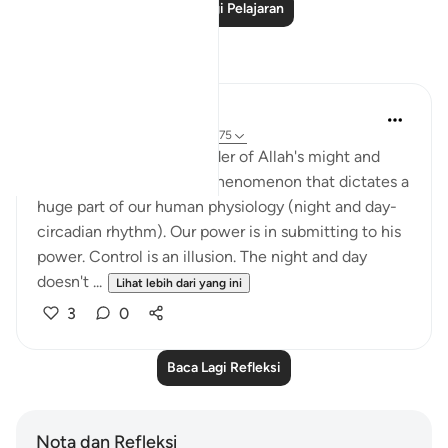
Baca Lagi Pelajaran
Refleksi
Hana Alasry
6 tahun lalu
·
Rujukan
ayat 28:65-75
These verses are a reminder of Allah's might and
power. The very natural phenomenon that dictates a
huge part of our human physiology (night and day-
circadian rhythm). Our power is in submitting to his
power. Control is an illusion. The night and day
doesn't ...
Lihat lebih dari yang ini
3
0
Baca Lagi Refleksi
Nota dan Refleksi