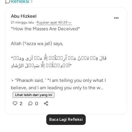
Refleksi
Abu Hizkeel
21 minggu lalu
·
Rujukan
ayat 40:29
*How the Masses Are Deceived*
Allah (ʿazza wa jall) says,
*قَالَ فِرۡعَوۡنُ مَاۤ اُرِيۡكُمۡ اِلَّا مَاۤ اَرٰى وَمَاۤ
اَهۡدِيۡكُمۡ اِلَّا سَبِيۡلَ الرَّشَادِ‏*
> “Pharaoh said, ‘ *I am telling you only what I
believe, and I am leading you only to the w...
Lihat lebih dari yang ini
2
0
Baca Lagi Refleksi