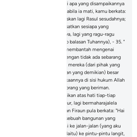
dalam keraguan mengenai apa yang disampaikannya
kepada kamu sehingga apabila ia mati, kamu berkata:
Allah tidak akan mengutuskan lagi Rasul sesudahnya;
demikianlah Allah menyesatkan sesiapa yang
melampau kederhakaannya, lagi yang ragu-ragu
kepercayaannya (terhadap balasan Tuhannya), -
35
.
"
(Iaitu) orang-orang yang membantah mengenai
maksud ayat-ayat Allah dengan tidak ada sebarang
bukti yang sampai kepada mereka (dari pihak yang
diakui benarnya). (Bantahan yang demikian) besar
kebenciannya dan kemurkaannya di sisi hukum Allah
dan di sisi bawaan orang-orang yang beriman.
Demikianlah Allah meteraikan atas hati tiap-tiap
orang yang sombong takbur, lagi bermaharajalela
pencerobohannya!"
36
.
Dan Firaun pula berkata: "Hai
Haman! Binalah untukku sebuah bangunan yang
tinggi, semoga aku sampai ke jalan-jalan (yang aku
hendak menujunya)
37
.
"(Iaitu) ke pintu-pintu langit,