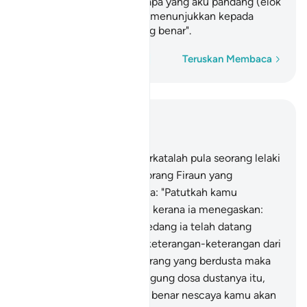
kamu melainkan dengan apa yang aku pandang (elok
dijalankan), dan aku tidak menunjukkan kepada
kamu melainkan jalan yang benar".
Perkataan demi perkataan
Teruskan Membaca
Baca dalam Konteks
Bab 40, Halaman 470, Juz 24
28
.
Dan (pada saat itu) berkatalah pula seorang lelaki
yang beriman dari orang-orang Firaun yang
menyembunyikan imannya: "Patutkah kamu
membunuh seorang lelaki kerana ia menegaskan:
`Tuhanku ialah Allah? ' - sedang ia telah datang
kepada kamu membawa keterangan-keterangan dari
Tuhan kamu? Kalau ia seorang yang berdusta maka
dia lah yang akan menanggung dosa dustanya itu,
dan kalau ia seorang yang benar nescaya kamu akan