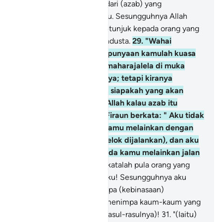
ditimpa oleh sebahagian dari (azab) yang
dijanjikannya kepada kamu. Sesungguhnya Allah
tidak memberi hidayah petunjuk kepada orang yang
melampaui batas, lagi pendusta.
29
.
"Wahai
kaumku! Pada hari ini kepunyaan kamulah kuasa
memerintah dengan bermaharajalela di muka
bumi (Mesir dan sekitarnya; tetapi kiranya
keadaan bertukar) maka siapakah yang akan
membela kita dari azab Allah kalau azab itu
datang menimpa kita?" Firaun berkata: " Aku tidak
mengesyorkan kepada kamu melainkan dengan
apa yang aku pandang (elok dijalankan), dan aku
tidak menunjukkan kepada kamu melainkan jalan
yang benar".
30
.
Dan berkatalah pula orang yang
beriman itu: "Wahai kaumku! Sesungguhnya aku
bimbang kamu akan ditimpa (kebinasaan)
sebagaimana yang telah menimpa kaum-kaum yang
bergabung (menentang Rasul-rasulnya)!
31
.
"(Iaitu)