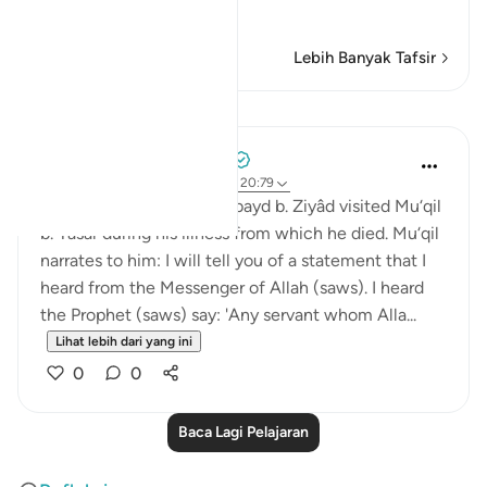
Baca Lagi
Lebih Banyak Tafsir
Pelajaran
Prophetic Commentary
8 tahun lalu
·
Rujukan
ayat 40:29, 20:79
Al-Hasan narrates that ‘Ubayd b. Ziyâd visited Mu‘qil
b. Yasâr during his illness from which he died. Mu‘qil
narrates to him: I will tell you of a statement that I
heard from the Messenger of Allah (saws). I heard
the Prophet (saws) say: 'Any servant whom Alla...
Lihat lebih dari yang ini
0
0
Baca Lagi Pelajaran