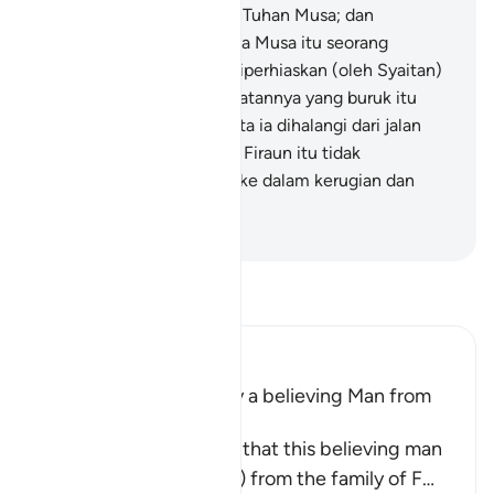
supaya aku dapat melihat Tuhan Musa; dan
sesungguhnya aku percaya Musa itu seorang
pendusta!" Demikianlah diperhiaskan (oleh Syaitan)
kepada Firaun akan perbuatannya yang buruk itu
untuk dipandang baik, serta ia dihalangi dari jalan
yang benar; dan tipu daya Firaun itu tidak
membawanya melainkan ke dalam kerugian dan
kebinasaan.
-
Abdullah Muhammad Basmeih
Baca Tafsir
Ibn Kathir (Abridged)
Musa was supported by a believing Man from
Fir`awn's Family
The well-known view is that this believing man
was a Coptic (Egyptian) from the family of F
…