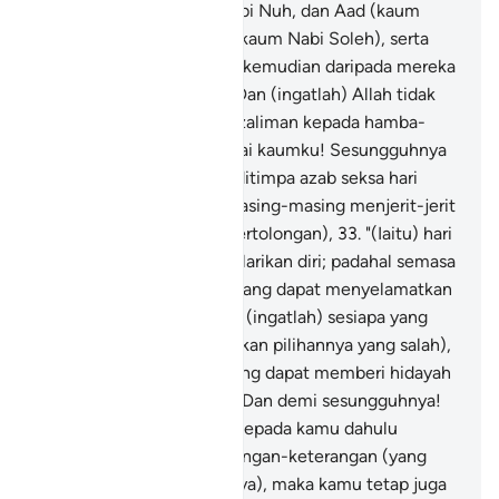
seperti keadaan kaum Nabi Nuh, dan Aad (kaum
Nabi Hud), dan Thamud (kaum Nabi Soleh), serta
orang-orang yang datang kemudian daripada mereka
(seperti kaum Nabi Lut). Dan (ingatlah) Allah tidak
menghendaki berbuat kezaliman kepada hamba-
hambaNya.
32
.
"Dan, wahai kaumku! Sesungguhnya
aku bimbang kamu akan ditimpa azab seksa hari
(kiamat) yang padanya masing-masing menjerit-jerit
memanggil (memohon pertolongan),
33
.
"(Iaitu) hari
kamu berpaling undur melarikan diri; padahal semasa
itu tidak ada sesiapapun yang dapat menyelamatkan
kamu dari azab Allah. Dan (ingatlah) sesiapa yang
disesatkan Allah (disebabkan pilihannya yang salah),
maka tiada sesiapapun yang dapat memberi hidayah
petunjuk kepadanya.
34
.
"Dan demi sesungguhnya!
Nabi Yusuf telah datang kepada kamu dahulu
dengan membawa keterangan-keterangan (yang
membuktikan kerasulannya), maka kamu tetap juga