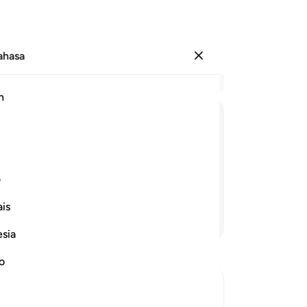
Bahasa
Log masuk
Ba
h
Bab
32
ﳆ
ﳇ
ﳈ
ﳉ
ﳊ
ﳋ
ﳌ
ﳍ
ba
te
 maju (dalam mengerjakan kebaikan)
ad
ف
nnya).
Ya
is
ba
Teruskan Membaca
me
esia
(d
tid
no
ya
(M