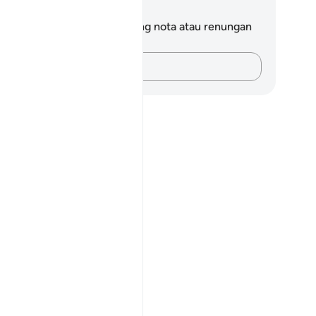
ta dan Refleksi
da tidak mempunyai sebarang nota atau renungan
tang ayat ini.
Rakamkan buah fikiran anda…