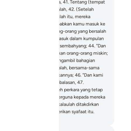
kmat), mereka bertanya-tanya,
41
.
Tentang (tempat
nggal) orang-orang yang bersalah,
42
.
(Setelah
lihat orang-orang yang bersalah itu, mereka
rkata): "Apakah yang menyebabkan kamu masuk ke
lam (neraka) Saqar?"
43
.
Orang-orang yang bersalah
u menjawab: "Kami tidak termasuk dalam kumpulan
ang-orang yang mengerjakan sembahyang;
44
.
"Dan
mi tidak pernah memberi makan orang-orang miskin;
.
"Dan kami dahulu selalu mengambil bahagian
mperkatakan perkara yang salah, bersama-sama
ang-orang yang memperkatakannya;
46
.
"Dan kami
ntiasa mendustakan hari pembalasan,
47
.
ehinggalah kami didatangi oleh perkara yang tetap
akini".
48
.
Maka tidak akan berguna kepada mereka
barang syafaat pertolongan (kalaulah ditakdirkan
a) sesiapa yang boleh memberikan syafaat itu.
bdullah Muhammad Basmeih