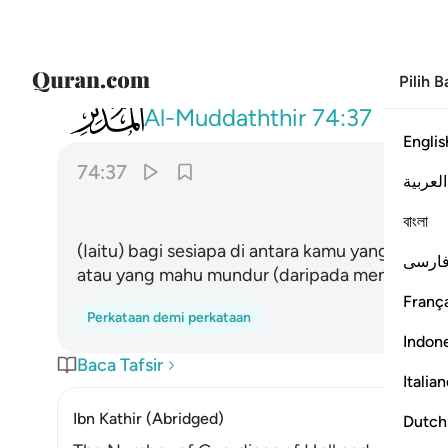
Pilih 
074
لمن شاء منكم ان يتقدم او يتاخر ٣٧
Al-Muddaththir
74:37
Englis
74:37
العربية
বাংলা
(Iaitu) bagi sesiapa di antara kamu yang mahu
ارسی
atau yang mahu mundur (daripada mengerjaka
França
Perkataan demi perkataan
Indon
Baca Tafsir
Italia
Ibn Kathir (Abridged)
Dutch