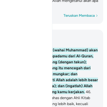
kesannya); dan (ingatlah) Allah mengetahui akan apa
yang kamu kerjakan.
Perkataan demi perkataan
Teruskan Membaca
Baca dalam Konteks
Bab 29, Halaman 401, Juz 20
45
.
Bacalah serta ikutlah (wahai Muhammad) akan
apa yang diwahyukan kepadamu dari Al-Quran,
dan dirikanlah sembahyang (dengan tekun);
sesungguhnya sembahyang itu mencegah dari
perbuatan yang keji dan mungkar; dan
sesungguhnya mengingati Allah adalah lebih besar
(faedahnya dan kesannya); dan (ingatlah) Allah
mengetahui akan apa yang kamu kerjakan.
46
.
Dan janganlah kamu berbahas dengan Ahli Kitab
melainkan dengan cara yang lebih baik, kecuali