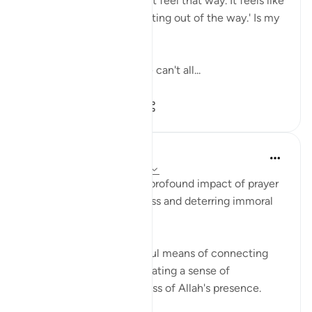
throughout the day. I don't feel that way. It feels like
an obligation that I'm 'getting out of the way.' Is my
prayer accepted?
Answer: Yes inshallah. We can't all...
Lihat lebih dari yang ini
17
3
82
Waleed Basyouni
3 tahun lalu
·
Rujukan
ayat 29:45
This verse highlights the profound impact of prayer
in promoting righteousness and deterring immoral
behavior.
Prayer serves as a powerful means of connecting
with the divine and cultivating a sense of
mindfulness and awareness of Allah's presence.