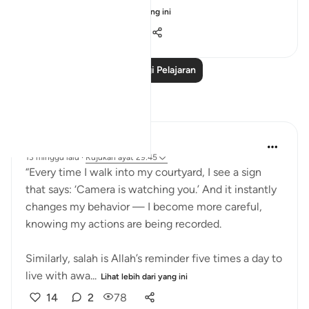
By engagi...
Lihat lebih dari yang ini
20
2
205
Baca Lagi Pelajaran
Refleksi
Binte Khan
13 minggu lalu
·
Rujukan
ayat 29:45
“Every time I walk into my courtyard, I see a sign
that says: ‘Camera is watching you.’ And it instantly
changes my behavior — I become more careful,
knowing my actions are being recorded.
Similarly, salah is Allah’s reminder five times a day to
live with awa...
Lihat lebih dari yang ini
14
2
78