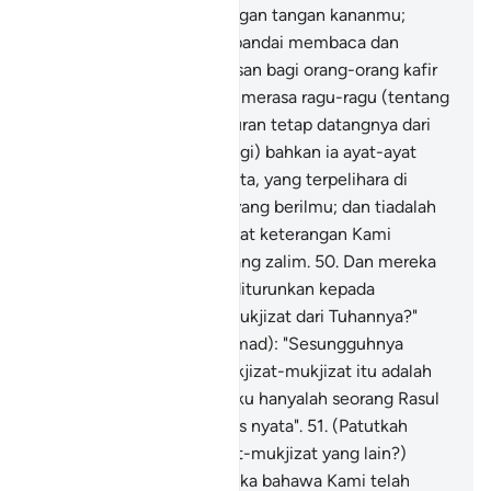
pula tahu menulisnya dengan tangan kananmu;
(kalaulah engkau dahulu pandai membaca dan
menulis) tentulah ada alasan bagi orang-orang kafir
yang menentangmu akan merasa ragu-ragu (tentang
kebenaranmu).
49
.
(Al-Quran tetap datangnya dari
Allah dengan tidak syak lagi) bahkan ia ayat-ayat
keterangan yang jelas nyata, yang terpelihara di
dalam dada orang-orang yang berilmu; dan tiadalah
yang mengingkari ayat-ayat keterangan Kami
melainkan orang-orang yang zalim.
50
.
Dan mereka
berkata: "Mengapa tidak diturunkan kepada
(Muhammad) mukjizat-mukjizat dari Tuhannya?"
Jawablah (wahai Muhammad): "Sesungguhnya
(urusan menurunkan) mukjizat-mukjizat itu adalah
tertentu bagi Allah, dan aku hanyalah seorang Rasul
pemberi amaran yang jelas nyata".
51
.
(Patutkah
mereka meminta mukjizat-mukjizat yang lain?)
tidakkah cukup bagi mereka bahawa Kami telah