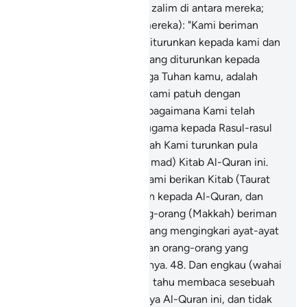
orang-orang yang berlaku zalim di antara mereka;
dan katakanlah (kepada mereka): "Kami beriman
kepada (Al-Quran) yang diturunkan kepada kami dan
kepada (Taurat dan Injil) yang diturunkan kepada
kamu; dan Tuhan kami, juga Tuhan kamu, adalah
Satu; dan kepadaNyalah, kami patuh dengan
berserah diri."
47
.
Dan (sebagaimana Kami telah
menurunkan Kitab-kitab ugama kepada Rasul-rasul
yang telah lalu) demikianlah Kami turunkan pula
kepadamu (wahai Muhammad) Kitab Al-Quran ini.
Maka orang-orang yang Kami berikan Kitab (Taurat
dan Injil) ada yang beriman kepada Al-Quran, dan
juga sebahagian dari orang-orang (Makkah) beriman
kepadanya; dan tiadalah yang mengingkari ayat-ayat
keterangan Kami melainkan orang-orang yang
berdegil dalam kekufurannya.
48
.
Dan engkau (wahai
Muhammad) tidak pernah tahu membaca sesebuah
kitab pun sebelum turunnya Al-Quran ini, dan tidak