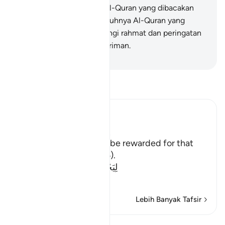
menurunkan kepadamu Al-Quran yang dibacakan
kepada mereka? Sesungguhnya Al-Quran yang
diturunkan itu mengandungi rahmat dan peringatan
bagi orang-orang yang beriman.
-
Abdullah Muhammad Basmeih
Baca Tafsir
Ibn Kathir (Abridged)
لِتُجْزَى كُلُّ نَفْسٍ بِمَا تَسْعَى
(that every person may be rewarded for that
which he strives) (20:15).
لِيَجْزِىَ الَّذِينَ أَسَاءُواْ بِمَا عَمِلُ
…
Baca Lagi
Lebih Banyak Tafsir
Pelajaran