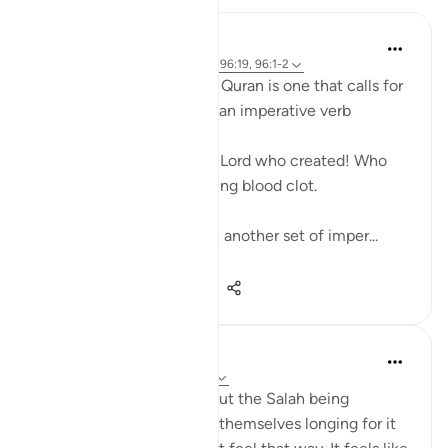
Hammad Fahim
2 tahun lalu
·
Rujukan
ayat 29:45, 96:19, 96:1-2
The first command in the Quran is one that calls for
us to become active. It is an imperative verb
requiring an action. Read!
Read in the name of your Lord who created! Who
created man from a clinging blood clot.
The surah concludes with another set of imper...
Lihat lebih dari yang ini
38
12
797
Abdelrahman Badawy
2 tahun lalu
·
Rujukan
ayat 29:45
Question: People talk about the Salah being
comforting and they find themselves longing for it