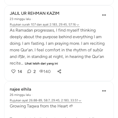
JALIL UR REHMAN KAZIM
23 minggu lalu
·
Rujukan
surah 107 dan ayat 2:183, 29:45, 57:16
As Ramadan progresses, I find myself thinking
deeply about the purpose behind everything I am
doing. I am fasting. I am praying more. I am reciting
more Qur’an. I feel comfort in the rhythm of suḥūr
and ifṭār, in standing at night, in hearing the Qur’an
recite...
Lihat lebih dari yang ini
14
2
140
najee elhila
26 minggu lalu
·
Rujukan
ayat 26:88-89, 58:7, 29:45, 2:183, 33:51
Growing Taqwa from the Heart 🌱