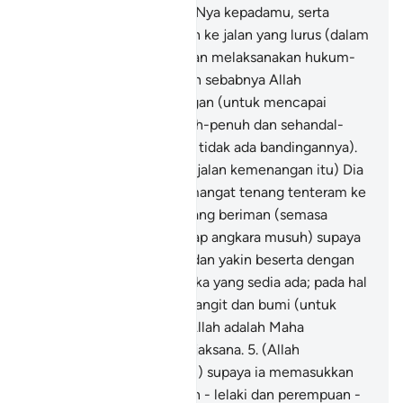
menyempurnakan nikmatNya kepadamu, serta
menambahkanmu hidayah ke jalan yang lurus (dalam
mengembangkan Islam dan melaksanakan hukum-
hukumnya).
3
.
Dan dengan sebabnya Allah
memberikanmu pertolongan (untuk mencapai
kejayaan) dengan sepunuh-penuh dan sehandal-
handal pertolongan (yang tidak ada bandingannya).
4
.
(Tuhan yang membuka jalan kemenangan itu) Dia
lah yang menurunkan semangat tenang tenteram ke
dalam hati orang-orang yang beriman (semasa
mereka meradang terhadap angkara musuh) supaya
mereka bertambah iman dan yakin beserta dengan
iman dan keyakinan mereka yang sedia ada; pada hal
Allah menguasai tentera langit dan bumi (untuk
menolong mereka); dan Allah adalah Maha
Mengetahui, lagi Maha Bijaksana.
5
.
(Allah
melakukan yang demikian) supaya ia memasukkan
orang-orang yang beriman - lelaki dan perempuan -