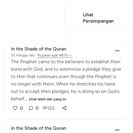
Ayat ini mempunyai 2
Lihat
Persimpangan
Persimpangan
Pelajaran
In the Shade of the Quran
32 minggu lalu
·
Rujukan
ayat 48:10
The Prophet came to the believers to establish their
bond with God, and to solemnize a pledge they give
to Him that continues even though the Prophet is
no longer with them. When he stretches his hand
out to accept their pledges, he is doing so on God's
behalf...
Lihat lebih dari yang ini
0
0
125
In the Shade of the Quran