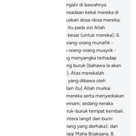
ke dalam Syurga yang mengalir di bawahnya
beberapa sungai; dengan keadaan kekal mereka di
dalamnya, serta menghapuskan dosa-dosa mereka;
dan adalah yang demikian itu pada sisi Allah
merupakan kejayaan yang besar (untuk mereka);
6
.
Dan supaya Ia menyeksa orang-orang munafik -
lelaki dan perempuan, dan orang-orang musyrik -
lelaki dan perempuan, yang menyangka terhadap
Allah dengan sangkaan yang buruk (bahawa Ia akan
mengecewakan RasulNya). Atas merekalah
tertimpanya bala bencana yang dibawa oleh
peredaran zaman; dan (selain itu) Allah murkai
mereka dan melaknatkan mereka serta menyediakan
untuk mereka neraka Jahannam; sedang neraka
Jahannam itu adalah seburuk-buruk tempat kembali.
7
.
Dan Allah menguasai tentera langit dan bumi
(untuk menyeksa orang-orang yang derhaka); dan
Allah adalah Maha Kuasa, lagi Maha Bijaksana.
8
.