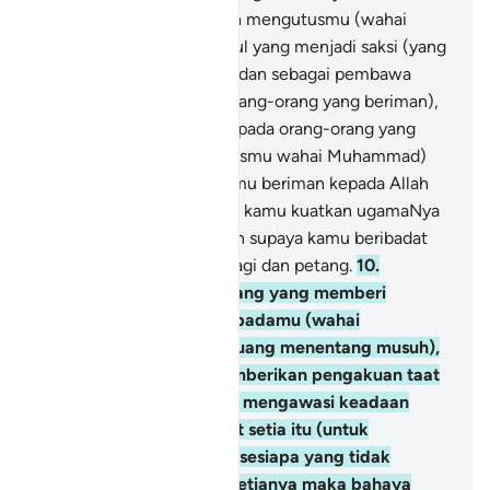
Sesungguhnya Kami telah mengutusmu (wahai
Muhammad) sebagai Rasul yang menjadi saksi (yang
diterima keterangannya), dan sebagai pembawa
berita gembira (kepada orang-orang yang beriman),
serta pemberi amaran (kepada orang-orang yang
ingkar).
9
.
(Kami mengutusmu wahai Muhammad)
supaya engkau dan umatmu beriman kepada Allah
dan RasulNya, dan supaya kamu kuatkan ugamaNya
serta memuliakanNya, dan supaya kamu beribadat
kepadaNya pada waktu pagi dan petang.
10
.
Sesungguhnya orang-orang yang memberi
pengakuan taat setia kepadamu (wahai
Muhammad - untuk berjuang menentang musuh),
mereka hanyasanya memberikan pengakuan taat
setia kepada Allah; Allah mengawasi keadaan
mereka memberikan taat setia itu (untuk
membalasnya). Oleh itu, sesiapa yang tidak
menyempurnakan janji setianya maka bahaya