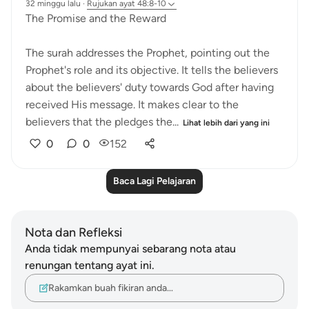
32 minggu lalu
·
Rujukan
ayat 48:8-10
The Promise and the Reward
The surah addresses the Prophet, pointing out the
Prophet's role and its objective. It tells the believers
about the believers' duty towards God after having
received His message. It makes clear to the
believers that the pledges the...
Lihat lebih dari yang ini
0
0
152
Baca Lagi Pelajaran
Nota dan Refleksi
Anda tidak mempunyai sebarang nota atau
renungan tentang ayat ini.
Rakamkan buah fikiran anda…