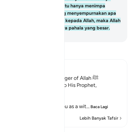
tidak menyempurnakan itu hanya menimpa
dirinya; dan sesiapa yang menyempurnakan apa
yang telah dijanjikannya kepada Allah, maka Allah
akan memberi kepadanya pahala yang besar.
-
Abdullah Muhammad Basmeih
Baca Tafsir
Ibn Kathir (Abridged)
Qualities of the Messenger of Allah ﷺ
Allah the Exalted says to His Prophet,
Muhammad ﷺ,
إِنَّآ أَرْسَلْنَـكَ شَاهِداً
(Verily, We have sent you as a wit
…
Baca Lagi
Lebih Banyak Tafsir
Lihat Qiraat