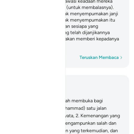
kepada Allah; Allah mengawasi keadaan mereka
memberikan taat setia itu (untuk membalasnya).
Oleh itu, sesiapa yang tidak menyempurnakan janji
setianya maka bahaya tidak menyempurnakan itu
hanya menimpa dirinya; dan sesiapa yang
menyempurnakan apa yang telah dijanjikannya
kepada Allah, maka Allah akan memberi kepadanya
pahala yang besar.
Perkataan demi perkataan
Teruskan Membaca
Baca dalam Konteks
Bab 48, Halaman 512, Juz 26
1
.
Sesungguhnya Kami telah membuka bagi
perjuanganmu (wahai Muhammad) satu jalan
kemenangan yang jelas nyata,
2
.
Kemenangan yang
dengan sebabnya Allah mengampunkan salah dan
silapmu yang telah lalu dan yang terkemudian, dan