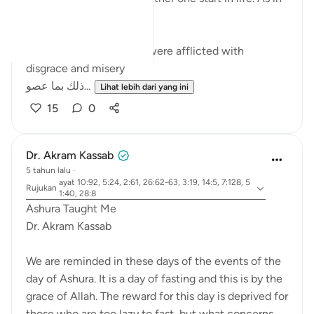
the ayah:
ضربت عليهم الذلة - They were afflicted with
disgrace and misery
ذلك بما عصو...
Lihat lebih dari yang ini
15
0
Dr. Akram Kassab
5 tahun lalu
·
ayat 10:92, 5:24, 2:61, 26:62-63, 3:19, 14:5, 7:128, 5
Rujukan
1:40, 28:8
Ashura Taught Me
Dr. Akram Kassab
We are reminded in these days of the events of the
day of Ashura. It is a day of fasting and this is by the
grace of Allah. The reward for this day is deprived for
those who are too lazy to fast, but what concerns