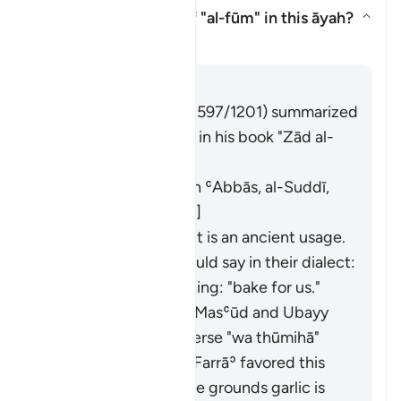
What is the meaning of
"al-fūm"
in this āyah?
Togol jawapan untuk What is th
Tafsir
Jawab
Imām Ibn al-Jawzī (d. 597/1201) summarized
the scholars' opinions in his book "Zād al-
Masīr" as follows:
It means wheat. [Ibn ʿAbbās, al-Suddī,
al-Ḥasan, Abū Mālik]
Al-Farrāʾ stated that it is an ancient usage.
Those who used it would say in their dialect:
"
fawwimū lanā
", meaning: "bake for us."
It means garlic. Ibn Masʿūd and Ubayy
ibn Kaʿb read the verse "
wa thūmihā
"
(
Thūm
is garlic). Al-Farrāʾ favored this
interpretation on the grounds garlic is