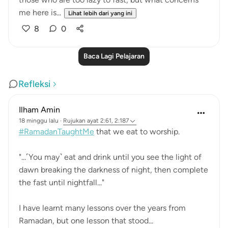
me here is...
Lihat lebih dari yang ini
8
0
Baca Lagi Pelajaran
Refleksi
Ilham Amin
18 minggu lalu
·
Rujukan
ayat 2:61, 2:187
#RamadanTaughtMe
that we eat to worship.
"...˹You may˺ eat and drink until you see the light of
dawn breaking the darkness of night, then complete
the fast until nightfall..."
I have learnt many lessons over the years from
Ramadan, but one lesson that stood...