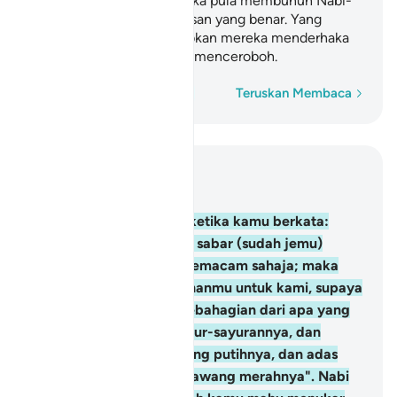
kebesaranNya); dan mereka pula membunuh Nabi-
nabi dengan tidak ada alasan yang benar. Yang
demikian itu ialah disebabkan mereka menderhaka
dan mereka pula sentiasa menceroboh.
Perkataan demi perkataan
Teruskan Membaca
Baca dalam Konteks
Bab 2, Halaman 9, Juz 1
61
.
Dan (kenangkanlah) ketika kamu berkata:
"Wahai Musa, kami tidak sabar (sudah jemu)
dengan makanan yang semacam sahaja; maka
pohonkanlah kepada Tuhanmu untuk kami, supaya
dikeluarkan bagi kami sebahagian dari apa yang
tumbuh di bumi; dari sayur-sayurannya, dan
mentimunnya, dan bawang putihnya, dan adas
(kacang dalnya), serta bawang merahnya". Nabi