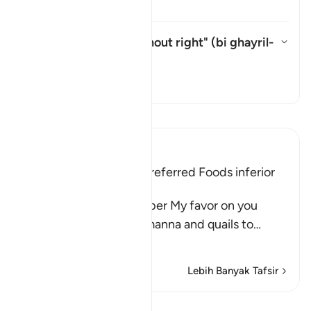
Tafsir
What is meant by "without right" (
bi ghayril-
ḥaqq
) in this āyah?
Togol jawapan untuk What is mea
Tafsir
Baca Tafsir
Ibn Kathir (Abridged)
The Children of Israel preferred Foods inferior
to Manna and Quails
Allah said, "And remember My favor on you
when I sent down the manna and quails to
…
Baca Lagi
Lebih Banyak Tafsir
Pelajaran