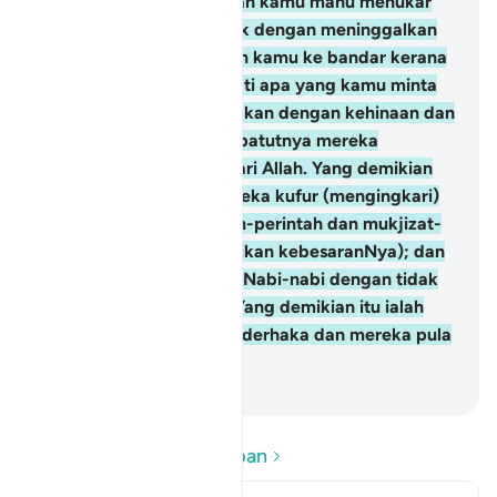
Musa menjawab: "Adakah kamu mahu menukar
sesuatu yang kurang baik dengan meninggalkan
yang lebih baik? Turunlah kamu ke bandar kerana
di sana kamu boleh dapati apa yang kamu minta
itu". Dan mereka ditimpakan dengan kehinaan dan
kepapaan, dan sudah sepatutnya mereka
mendapat kemurkaan dari Allah. Yang demikian
itu ialah disebabkan mereka kufur (mengingkari)
ayat-ayat Allah (perintah-perintah dan mukjizat-
mukjizat yang membuktikan kebesaranNya); dan
mereka pula membunuh Nabi-nabi dengan tidak
ada alasan yang benar. Yang demikian itu ialah
disebabkan mereka menderhaka dan mereka pula
sentiasa menceroboh.
-
Abdullah Muhammad Basmeih
Baca Soalan dan Jawapan