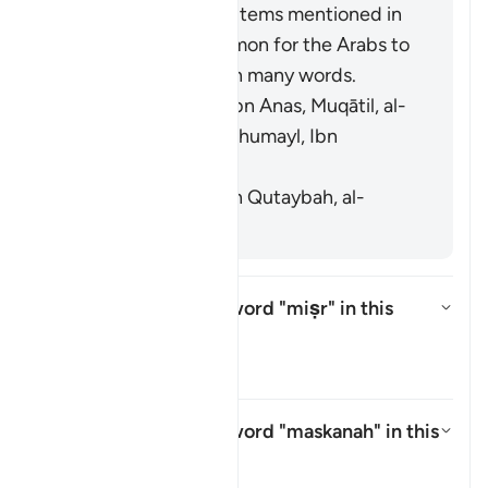
similar to the other items mentioned in
the verse. It is common for the Arabs to
swap faʾ and thaʾ in many words.
[Mujāhid, al-Rabīʿ ibn Anas, Muqātil, al-
Kisāʾī, al-Naḍr ibn Shumayl, Ibn
Qutaybah]
It means grains. [Ibn Qutaybah, al-
Zajjāj]
What is meant by the word
"miṣr"
in this
āyah?
Togol jawapan untuk What is me
Tafsir
What is meant by the word
"maskanah"
in this
āyah?
Togol jawapan untuk What is me