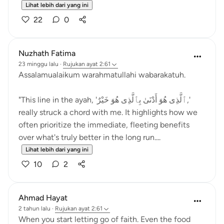
Lihat lebih dari yang ini
22
0
Nuzhath Fatima
23 minggu lalu
·
Rujukan
ayat 2:61
Assalamualaikum warahmatullahi wabarakatuh.
"This line in the ayah, 'ٱلَّذِى هُوَ أَدْنَىٰ بِٱلَّذِى هُوَ خَيْرٌ,'
really struck a chord with me. It highlights how we
often prioritize the immediate, fleeting benefits
over what's truly better in the long run....
Lihat lebih dari yang ini
10
2
Ahmad Hayat
2 tahun lalu
·
Rujukan
ayat 2:61
When you start letting go of faith. Even the food