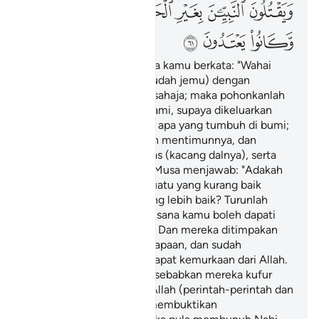
ﳁ
ﳂ
ﳃ
ﳄﳅ
ﳆ
ﳇ
ﳈ
ﳉ
ﳊ
ﳋ
Dan (kenangkanlah) ketika kamu berkata: "Wahai
Musa, kami tidak sabar (sudah jemu) dengan
makanan yang semacam sahaja; maka pohonkanlah
kepada Tuhanmu untuk kami, supaya dikeluarkan
bagi kami sebahagian dari apa yang tumbuh di bumi;
dari sayur-sayurannya, dan mentimunnya, dan
bawang putihnya, dan adas (kacang dalnya), serta
bawang merahnya". Nabi Musa menjawab: "Adakah
kamu mahu menukar sesuatu yang kurang baik
dengan meninggalkan yang lebih baik? Turunlah
kamu ke bandar kerana di sana kamu boleh dapati
apa yang kamu minta itu". Dan mereka ditimpakan
dengan kehinaan dan kepapaan, dan sudah
sepatutnya mereka mendapat kemurkaan dari Allah.
Yang demikian itu ialah disebabkan mereka kufur
(mengingkari) ayat-ayat Allah (perintah-perintah dan
mukjizat-mukjizat yang membuktikan