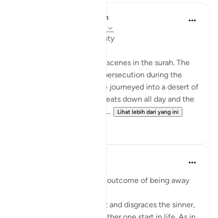
In the Shade of the Quran
31 minggu lalu
·
Rujukan
ayat 2:61
Unhappy with God's Bounty
Let us recall the previous scenes in the surah. The
Israelites have fled from persecution during the
reign of Pharaoh and have journeyed into a desert of
sand and rocks. The sun beats down all day and the
sky will yield no rain. Whil...
Lihat lebih dari yang ini
0
0
Mohannad Hakeem
4 tahun lalu
·
Rujukan
ayat 2:61
Humiliation is the natural outcome of being away
from the Deen
Allah honors the obedient and disgraces the sinner,
regardless of where did either one start in life. As in