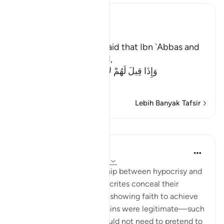
Ibn Kathir (Abridged)
Meaning of Mischief
In his Tafsir, As-Suddi said that Ibn `Abbas and
Ibn Mas`ud commented,
وَإِذَا قِيلَ لَهُمْ لاَ تُفْسِدُواْ فِى الأَرْضِ قَالُواْ إ
…
Baca Lagi
Lebih Banyak Tafsir
Pelajaran
Jasser Auda
38 minggu lalu
·
Rujukan
ayat 2:11
There is a close relationship between hypocrisy and
corruption on earth. Hypocrites conceal their
disbelief while outwardly showing faith to achieve
personal gains. If these gains were legitimate—such
as lawful trade—they would not need to pretend to