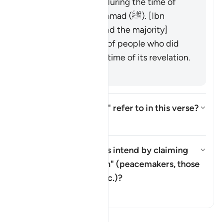
who were present during the time of
the Prophet Muḥammad (ﷺ). [Ibn
ʿAbbās, Mujāhid, and the majority]
It refers to a group of people who did
not yet exist at the time of its revelation.
[Salman al-Fārisī]
What does "corruption" refer to in this verse?
Togol jawapan untuk What does "
Tafsir
What do the hypocrites intend by claiming
that they are
"muṣliḥūn"
(peacemakers, those
Togol jawapan untuk What do the
putting things right, etc.)?
Tafsir
Baca Tafsir