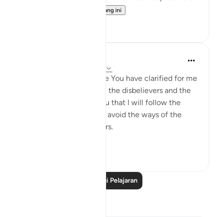
be believ...
Lihat lebih dari yang ini
10
0
Salah Soltan
8 tahun lalu
·
Rujukan
ayat 2:5-16
I love You, O Lord because You have clarified for me
the ways of the believers, the disbelievers and the
hypocrites. I pledge to You that I will follow the
ways of the believers and avoid the ways of the
hypocrites and disbelievers.
#Ohebok_Rabi
13
0
Baca Lagi Pelajaran
Refleksi