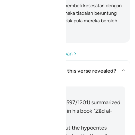
itulah orang-orang yang membeli kesesatan dengan
meninggalkan petunjuk; maka tiadalah beruntung
perniagaan mereka dan tidak pula mereka beroleh
petunjuk hidayah.
-
Abdullah Muhammad Basmeih
Baca Soalan dan Jawapan
Concerning whom was this verse revealed?
Togol jawapan untuk Concernin
Tafsir
Jawab
Imām Ibn al-Jawzī (d. 597/1201) summarized
the scholars' opinions in his book "Zād al-
Masīr" as follows:
It was revealed about the hypocrites