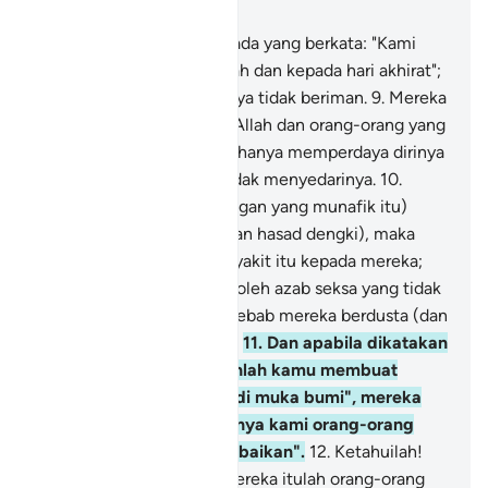
Bab 2, Halaman 3, Juz 1
8
.
Dan di antara manusia ada yang berkata: "Kami
telah beriman kepada Allah dan kepada hari akhirat";
padahal mereka sebenarnya tidak beriman.
9
.
Mereka
hendak memperdayakan Allah dan orang-orang yang
beriman, padahal mereka hanya memperdaya dirinya
sendiri, sedang mereka tidak menyedarinya.
10
.
Dalam hati mereka (golongan yang munafik itu)
terdapat penyakit (syak dan hasad dengki), maka
Allah tambahkan lagi penyakit itu kepada mereka;
dan mereka pula akan beroleh azab seksa yang tidak
terperi sakitnya, dengan sebab mereka berdusta (dan
mendustakan kebenaran).
11
.
Dan apabila dikatakan
kepada mereka: "Janganlah kamu membuat
bencana dan kerosakan di muka bumi", mereka
menjawab: " Sesungguhnya kami orang-orang
yang hanya membuat kebaikan".
12
.
Ketahuilah!
Bahawa sesungguhnya mereka itulah orang-orang