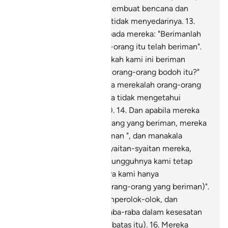
yang sebenar-benarnya membuat bencana dan
kerosakan, tetapi mereka tidak menyedarinya.
13
.
Dan apabila dikatakan kepada mereka: "Berimanlah
kamu sebagaimana orang-orang itu telah beriman".
Mereka menjawab: "Patutkah kami ini beriman
sebagaimana berimannya orang-orang bodoh itu?"
Ketahuilah! Sesungguhnya merekalah orang-orang
yang bodoh, tetapi mereka tidak mengetahui
(hakikat yang sebenarnya).
14
.
Dan apabila mereka
bertemu dengan orang-orang yang beriman, mereka
berkata: " Kami telah beriman ", dan manakala
mereka kembali kepada syaitan-syaitan mereka,
mereka berkata pula:" Sesungguhnya kami tetap
bersama kamu, sebenarnya kami hanya
memperolok-olok (akan orang-orang yang beriman)".
15
.
Allah (membalas) memperolok-olok, dan
membiarkan mereka meraba-raba dalam kesesatan
mereka (yang melampaui batas itu).
16
.
Mereka