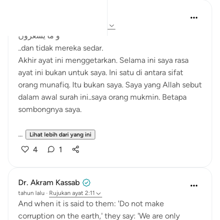
Sherene Mansor
5 tahun lalu
·
Rujukan
ayat 2:11-12
و ما يشْعرون
..dan tidak mereka sedar.
Akhir ayat ini menggetarkan. Selama ini saya rasa
ayat ini bukan untuk saya. Ini satu di antara sifat
orang munafiq. Itu bukan saya. Saya yang Allah sebut
dalam awal surah ini..saya orang mukmin. Betapa
sombongnya saya.
...
Lihat lebih dari yang ini
4
1
Dr. Akram Kassab
tahun lalu
·
Rujukan
ayat 2:11
And when it is said to them: 'Do not make
corruption on the earth,' they say: 'We are only