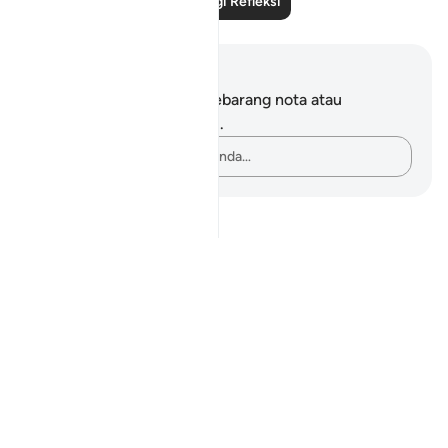
Baca Lagi Refleksi
Nota dan Refleksi
Anda tidak mempunyai sebarang nota atau
renungan tentang ayat ini.
Rakamkan buah fikiran anda…
Notes
placeholders
close