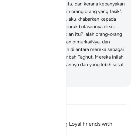
yang diturunkan sebelum itu, dan kerana kebanyakan
kamu sesungguhnya adalah orang orang yang fasik".
60
.
Katakanlah: "Mahukah, aku khabarkan kepada
kamu tentang yang lebih buruk balasannya di sisi
Allah daripada yang demikian itu? Ialah orang-orang
yang dilaknat oleh Allah dan dimurkaiNya, dan
orang-orang yang dijadikan di antara mereka sebagai
kera dan babi, dan penyembah Taghut. Mereka inilah
yang lebih buruk kedudukannya dan yang lebih sesat
dari jalan yang betul".
-
Abdullah Muhammad Basmeih
Baca Tafsir
Ibn Kathir (Abridged)
The Prohibition of Being Loyal Friends with
Disbelievers