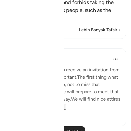
This Ayah discourages and forbids taking the
enemies of Islam and its people, such as the
Peop
…
Baca Lagi
Lebih Banyak Tafsir
Refleksi
Maryam Nazar
4 tahun lalu
·
Rujukan
ayat 5:58
We will be very excited to receive an invitation from
someone who is very important.The first thing what
comes to our mind will be, not to miss that
opportunity in any way.We will prepare to meet that
person in every possible way.We will find nice attires
to w...
Lihat lebih dari yang ini
5
0