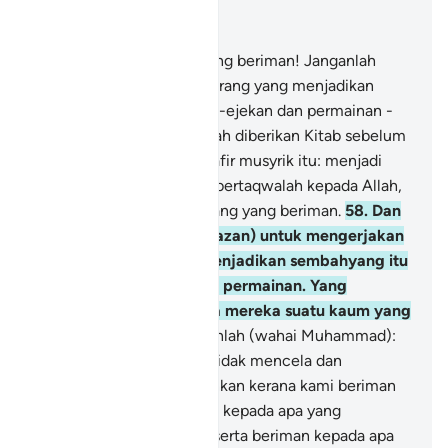
Baca dalam Konteks
Bab 5, Halaman 118, Juz 6
57
.
Wahai orang-orang yang beriman! Janganlah
kamu mengambil orang-orang yang menjadikan
ugama kamu sebagai ejek-ejekan dan permainan -
dari orang-orang yang telah diberikan Kitab sebelum
kamu, dan orang-orang kafir musyrik itu: menjadi
penolong-penolong; dan bertaqwalah kepada Allah,
jika kamu benar-benar orang yang beriman.
58
.
Dan
apabila kamu menyeru (azan) untuk mengerjakan
sembahyang, mereka menjadikan sembahyang itu
sebagai ejek-ejekan dan permainan. Yang
demikian itu ialah kerana mereka suatu kaum yang
tidak berakal.
59
.
Katakanlah (wahai Muhammad):
"Wahai Ahli Kitab! Kamu tidak mencela dan
menyalahkan kami melainkan kerana kami beriman
kepada Allah dan beriman kepada apa yang
diturunkan kepada kami, serta beriman kepada apa