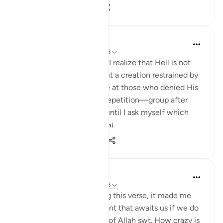
6
1
149
Maryam Fatima
23 minggu lalu
·
Rujukan
ayat 67:8
When I sit with this āyah, I realize that Hell is not
only a place of burning but a creation restrained by
Allah, trembling with rage at those who denied His
truth. I am struck by the repetition—group after
group being thrown in—until I ask myself which
crowd ...
Lihat lebih dari yang ini
14
2
376
Aaliyah Ishtaq
24 minggu lalu
·
Rujukan
ayat 67:8
Subhanallah, after reading this verse, it made me
realize the true punishment that awaits us if we do
not follow the command of Allah swt. How crazy is