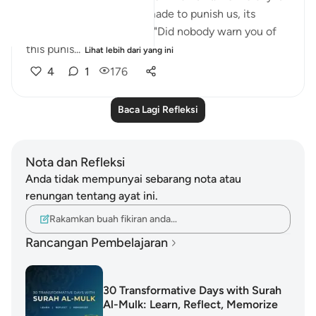
it that the fire, which is made to punish us, its
keepers would ask them, "Did nobody warn you of
this punis...
Lihat lebih dari yang ini
4
1
176
Baca Lagi Refleksi
Nota dan Refleksi
Anda tidak mempunyai sebarang nota atau
renungan tentang ayat ini.
Rakamkan buah fikiran anda…
Rancangan Pembelajaran
30 Transformative Days with Surah
Al-Mulk: Learn, Reflect, Memorize