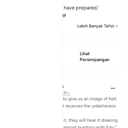
وَ
(and) meaning, `and We have prepared,'
لِلَّذِينَ كَفَرُواْبِرَبِّهِمْ
…
Baca Lagi
Lebih Banyak Tafsir
Lihat Qiraat
Ayat ini mempunyai 1
Lihat
Persimpangan
Persimpangan
Pelajaran
In the Shade of the Quran
31 minggu lalu
·
Rujukan
ayat 67:7-8
The surah then carries on to give us an image of hell,
full of rage and anger, as it receives the unbelievers:
"When they are thrown in it, they will hear it drawing
in its breath as it boils up, almost bursting with fury."