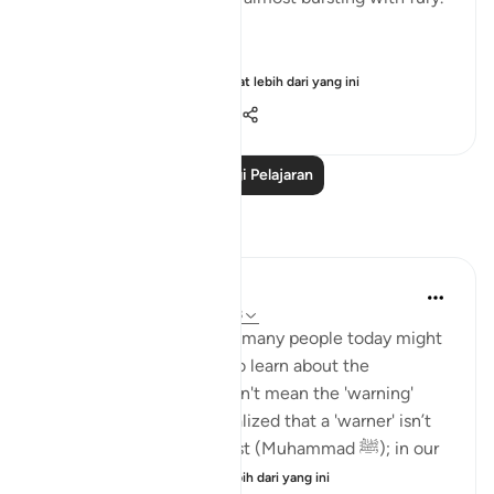
(Verses 7-8)
Praised by All Creatu...
Lihat lebih dari yang ini
2
0
1,156
Baca Lagi Pelajaran
Refleksi
sidra siddiqui
21 minggu lalu
·
Rujukan
ayat 67:8
I was thinking about how many people today might
never formally sit down to learn about the
Messenger, but that doesn't mean the 'warning'
hasn't reached them. I realized that a 'warner' isn’t
just a person from the past (Muhammad ﷺ); in our
time, it could be ...
Lihat lebih dari yang ini