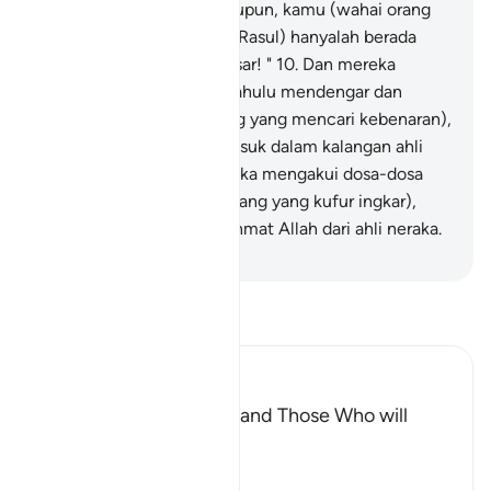
tidak menurunkan sesuatupun, kamu (wahai orang
yang mendakwa menjadi Rasul) hanyalah berada
dalam kesesatan yang besar! "
10
.
Dan mereka
berkata: "Kalaulah kami dahulu mendengar dan
memahami (sebagai orang yang mencari kebenaran),
tentulah kami tidak termasuk dalam kalangan ahli
neraka".
11
.
Akhirnya mereka mengakui dosa-dosa
mereka (sebagai orang-orang yang kufur ingkar),
maka tetaplah jauhnya rahmat Allah dari ahli neraka.
-
Abdullah Muhammad Basmeih
Baca Tafsir
Ibn Kathir (Abridged)
The Description of Hell and Those Who will
enter into it
Allah the Exalted says,