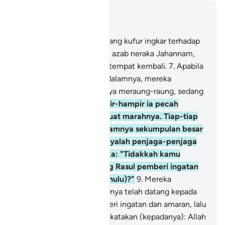
Baca dalam Konteks
Bab 67, Halaman 562, Juz 29
6
.
Dan bagi orang-orang yang kufur ingkar terhadap
Tuhan mereka, disediakan azab neraka Jahannam,
dan itulah seburuk-buruk tempat kembali.
7
.
Apabila
mereka dicampakkan ke dalamnya, mereka
mendengar suara jeritannya meraung-raung, sedang
ia menggelegak.
8
.
Hampir-hampir ia pecah
berkecai-kecai kerana kuat marahnya. Tiap-tiap
kali dicampakkan ke dalamnya sekumpulan besar
(dari orang kafir), bertanyalah penjaga-penjaga
neraka itu kepada mereka: "Tidakkah kamu
pernah didatangi seorang Rasul pemberi ingatan
dan amaran (di dunia dahulu)?"
9
.
Mereka
menjawab: "Ada! Sebenarnya telah datang kepada
kami seorang Rasul pemberi ingatan dan amaran, lalu
kami dustakan serta kami katakan (kepadanya): Allah