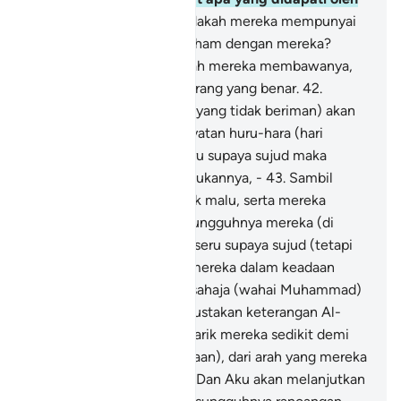
orang Islam?"
41
.
Atau adakah mereka mempunyai
sekutu-sekutu (yang sefaham dengan mereka?
Kalau ada) maka hendaklah mereka membawanya,
jika betul mereka orang-orang yang benar.
42
.
(Ingatkanlah orang-orang yang tidak beriman) akan
masa didedahkan kedahsyatan huru-hara (hari
kiamat), dan mereka diseru supaya sujud maka
mereka tidak dapat melakukannya, -
43
.
Sambil
pandangan mereka tunduk malu, serta mereka
diliputi kehinaan; dan sesungguhnya mereka (di
dunia) dahulu telahpun diseru supaya sujud (tetapi
mereka enggan) sedang mereka dalam keadaan
sihat.
44
.
Biarkanlah Aku sahaja (wahai Muhammad)
dengan orang yang mendustakan keterangan Al-
Quran ini, Kami akan menarik mereka sedikit demi
sedikit (ke jurang kebinasaan), dari arah yang mereka
tidak mengetahuinya.
45
.
Dan Aku akan melanjutkan