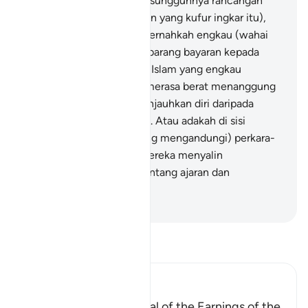
tempoh untuk mereka; sesungguhnya rancangan
sulitKu (terhadap golongan yang kufur ingkar itu),
amatlah kuat kukuh.
46
.
Pernahkah engkau (wahai
Muhammad) meminta sebarang bayaran kepada
mereka (mengenai ajaran Islam yang engkau
sampaikan), lalu mereka merasa berat menanggung
bayaran itu (sehingga menjauhkan diri daripada
menyahut seruanmu)?
47
.
Atau adakah di sisi
mereka (Lauh Mahfuz yang mengandungi) perkara-
perkara yang ghaib lalu mereka menyalin
(daripadanya untuk menentang ajaran dan
peringatanmu)?
-
Abdullah Muhammad Basmeih
Baca Tafsir
Ibn Kathir (Abridged)
A Parable of the Removal of the Earnings of the