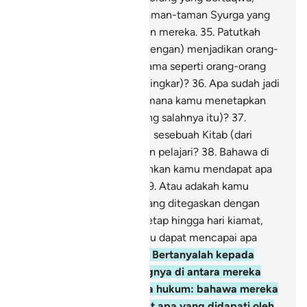
disediakan bagi mereka taman-taman Syurga yang
penuh nikmat, di sisi Tuhan mereka.
35
.
Patutkah
Kami (berlaku tidak adil, dengan) menjadikan orang-
orang Islam (yang taat), sama seperti orang-orang
yang berdosa (yang kufur ingkar)?
36
.
Apa sudah jadi
kepada akal kamu? Bagaimana kamu menetapkan
hukum (yang terang-terang salahnya itu)?
37
.
Adakah kamu mempunyai sesebuah Kitab (dari
Allah) yang kamu baca dan pelajari?
38
.
Bahawa di
dalam Kitab itu membolehkan kamu mendapat apa
sahaja yang kamu pilih?
39
.
Atau adakah kamu
mendapat akuan-akuan yang ditegaskan dengan
sumpah dari Kami, yang tetap hingga hari kiamat,
menentukan bahawa kamu dapat mencapai apa
yang kamu putuskan?
40
.
Bertanyalah kepada
mereka: "Siapakah orangnya di antara mereka
yang menjamin benarnya hukum: bahawa mereka
akan mendapat di akhirat apa yang didapati oleh