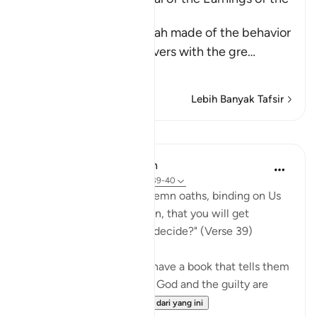
Disbelievers
This is a parable that Allah made of the behavior
of the Quraysh disbelievers with the gre
…
Baca Lagi
Lebih Banyak Tafsir
Pelajaran
In the Shade of the Quran
31 minggu lalu
·
Rujukan
ayat 68:39-40
"Or have you received solemn oaths, binding on Us
till the Day of Resurrection, that you will get
whatever you yourselves decide?" (Verse 39)
If the unbelievers do not have a book that tells them
that those who submit to God and the guilty are
treated in the ...
Lihat lebih dari yang ini