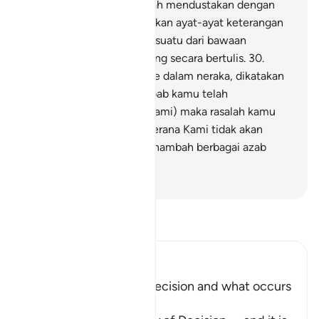
amal,
28
.
Dan mereka telah mendustakan dengan
sesungguh-sungguhnya akan ayat-ayat keterangan
Kami;
29
.
Dan tiap-tiap sesuatu dari bawaan
hidupnya, telah Kami hitung secara bertulis.
30
.
(Setelah mereka masuk ke dalam neraka, dikatakan
kepada mereka: "Oleh sebab kamu telah
mendustakan ayat-ayat Kami) maka rasalah kamu
(azab yang disediakan), kerana Kami tidak akan
melakukan selain dari menambah berbagai azab
kepada kamu".
-
Abdullah Muhammad Basmeih
Baca Tafsir
Ibn Kathir (Abridged)
Explaining the Day of Decision and what occurs
during it