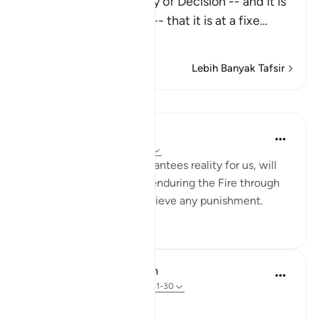
Allah says about the Day of Decision -- and it is
the Day of Judgement -- that it is at a fixe
…
Baca Lagi
Lebih Banyak Tafsir
Pelajaran
Yaser Birjas
8 tahun lalu
·
Rujukan
ayat 78:24
Tasting, a sense that guarantees reality for us, will
not be felt when we are enduring the Fire through
cool breeze or drink to relieve any punishment.
0
0
In the Shade of the Quran
31 minggu lalu
·
Rujukan
ayat 78:21-30
The Fateful Day