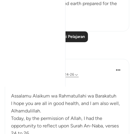
as wide as the heavens and earth prepared for the
rig...
Lihat lebih dari yang ini
17
1
Baca Lagi Pelajaran
Refleksi
Zufisha Khaleel
29 minggu lalu
·
Rujukan
ayat 78:24-26
Bismillah..
Assalamu Alaikum wa Rahmatullahi wa Barakatuh
I hope you are all in good health, and I am also well,
Alhamdulillah.
Today, by the permission of Allah, I had the
opportunity to reflect upon Surah An-Naba, verses
24 to 26.