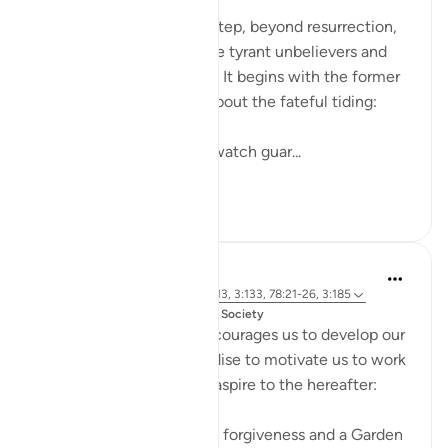
The surah takes another step, beyond resurrection,
to describe the fate of the tyrant unbelievers and
also that of the righteous. It begins with the former
group who raise doubts about the fateful tiding:
"Hell stands as a vigilant watch guar...
Lihat lebih dari yang ini
0
0
Dr. Magdy Al-Hilali
4 tahun lalu
·
Rujukan
ayat 73:12-13, 3:133, 78:21-26, 3:185
Disiarkan dalam
Muslim American Society
The Quran repeatedly encourages us to develop our
love and longing for Paradise to motivate us to work
hard and invite others to aspire to the hereafter:
'Hurry towards your Lord’s forgiveness and a Garden