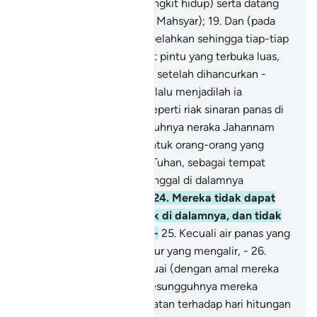
sangkakala, lalu kamu (bangkit hidup) serta datang
berpuak-puak (ke Padang Mahsyar);
19
.
Dan (pada
masa itu) langit dipecah belahkan sehingga tiap-tiap
belahannya menjadi ibarat pintu yang terbuka luas,
20
.
Dan gunung-ganang - setelah dihancurkan -
diterbangkan ke angkasa, lalu menjadilah ia
bayangan semata-mata seperti riak sinaran panas di
padang pasir.
21
.
Sesungguhnya neraka Jahannam
adalah disediakan -
22
.
Untuk orang-orang yang
melampaui batas hukum Tuhan, sebagai tempat
kembalinya.
23
.
Mereka tinggal di dalamnya
berkurun-kurun lamanya.
24
.
Mereka tidak dapat
merasai udara yang sejuk di dalamnya, dan tidak
pula sebarang minuman -
25
.
Kecuali air panas yang
menggelegak, dan air danur yang mengalir, -
26
.
Sebagai balasan yang sesuai (dengan amal mereka
yang buruk).
27
.
Kerana sesungguhnya mereka
dahulu tidak menaruh ingatan terhadap hari hitungan