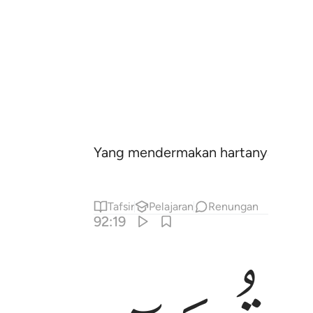
Yang mendermakan hartanya denga
Tafsir
Pelajaran
Renungan
92:19