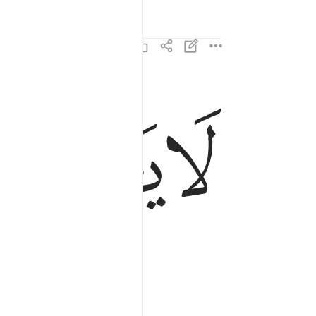
ﱘ
ﱙ
لا يصلاها الا الاشقى ١٥
لَا يَصْلَىٰهَآ إِلَّا ٱلْأَشْقَى ١٥