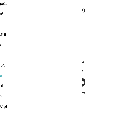
guês
memberi hidayah petunjuk (tentang yang benar d
ий
ไทย
e
ﱒ
ﱓ
中文
u
ol
ili
Việt
guasai hari akhirat dan alam dunia.