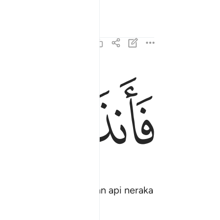
ﱔ
فانذرتكم نارا تلظى ١٤
فَأَنذَرْتُكُمْ نَارًۭا تَلَظَّىٰ ١٤
mengingatkan kamu akan api neraka