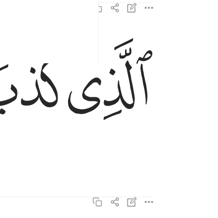
ﱝ
ﱞ
الذي كذب وتولى ١٦
ٱلَّذِى كَذَّبَ وَتَوَلَّىٰ ١٦