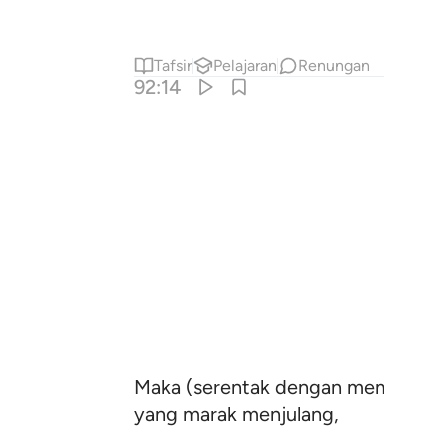
Tafsir
Pelajaran
Renungan
92:14
Maka (serentak dengan memberi hi
yang marak menjulang,