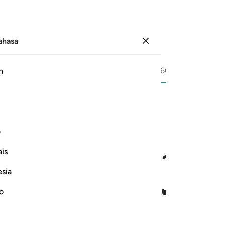
Bahasa
Log masuk
Halaman
596
Juz
30
/
Hizb
60
h
ﱎ
ف
is
esia
no