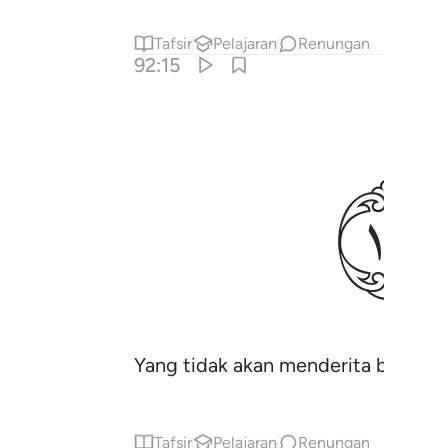
Tafsir
Pelajaran
Renungan
92:15
ﱜ
Yang tidak akan menderita bakaran
Tafsir
Pelajaran
Renungan