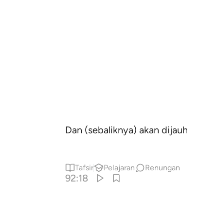
Dan (sebaliknya) akan dijauhkan (a
Tafsir
Pelajaran
Renungan
92:18