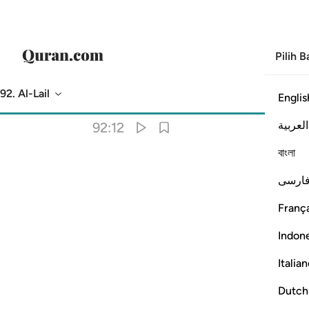
Pilih 
92. Al-Lail
Englis
Terjemahan
: Abdullah Muhammad Basmeih
العربية
92:12
বাংলা
ارسی
França
Indon
Italia
Dutch