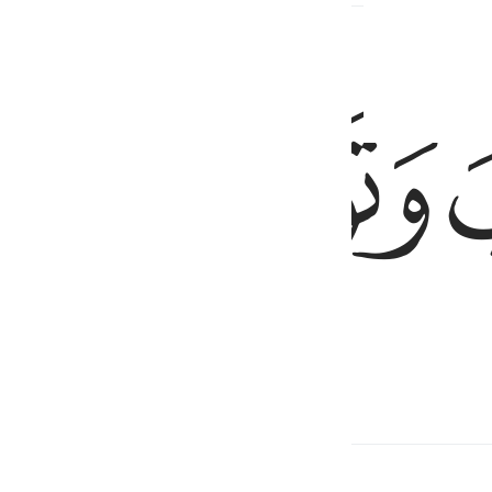
ﱟ
ﱠ
) dan berpaling ingkar.