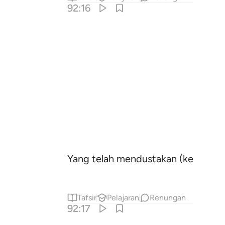
92:16
Yang telah mendustakan (kebenaran
Tafsir
Pelajaran
Renungan
92:17