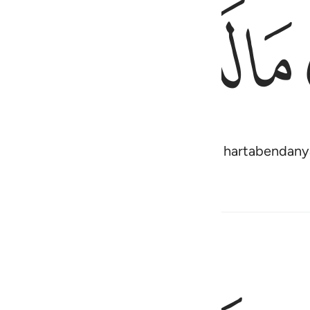
ﱦ
ﱧ
ﱨ
n tujuan membersihkan dirinya dan hartabendany