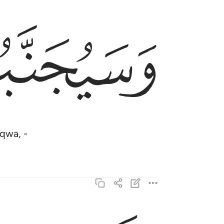
ﱡ
وسيجنبها الاتقى ١٧
وَسَيُجَنَّبُهَا ٱلْأَتْقَى ١٧
aqwa, -
الذي يوتي ماله يتزكى ١٨