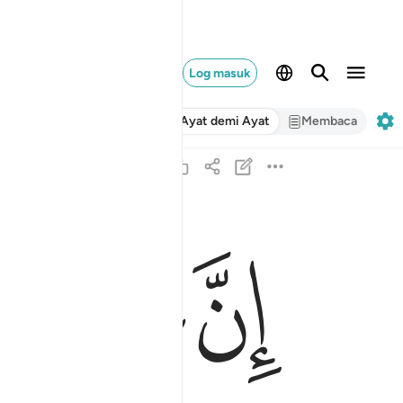
Log masuk
Ayat demi Ayat
Membaca
ﱋ
ﱌ
ﱍ
ان علينا للهدى ١٢
إِنَّ عَلَيْنَا لَلْهُدَىٰ ١٢