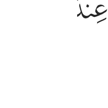
ﱫ
ﱬ
ﱭ
esiapapun, yang patut di balas,