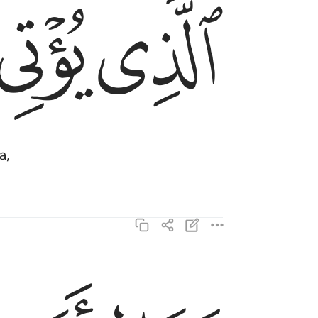
ﱤ
ﱥ
ٱلَّذِى يُؤْتِى مَالَهُۥ يَتَزَكَّىٰ ١٨
a,
وما لاحد عنده من نعمة تجزى ١٩
وَمَا لِأَحَدٍ عِندَهُۥ مِن نِّعْمَةٍۢ تُجْزَىٰٓ ١٩