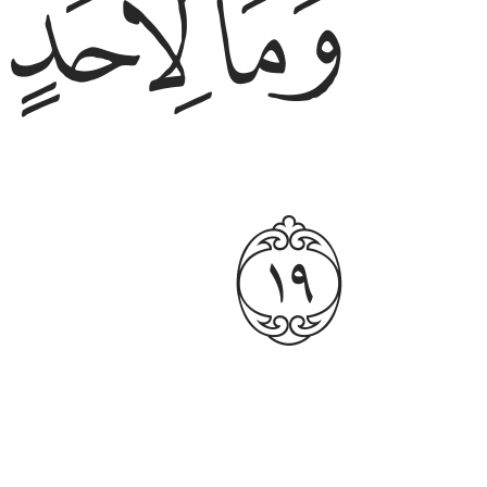
ﱩ
ﱪ
ﱯ