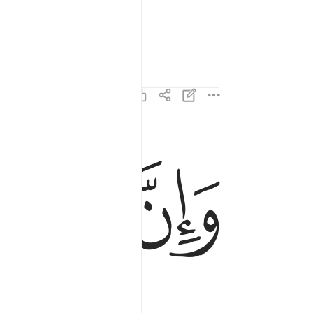
an yang salah).
ﱏ
ﱐ
ﱑ
وان لنا للاخرة والاولى ١٣
وَإِنَّ لَنَا لَلْـَٔاخِرَةَ وَٱلْأُولَىٰ ١٣