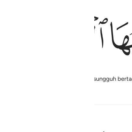
ﱢ
ﱣ
zab neraka) itu daripada orang yang sungguh bert