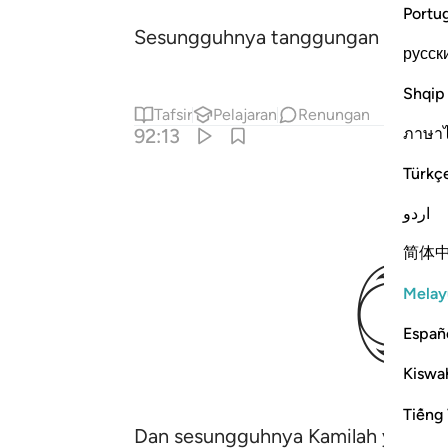
Portu
Sesungguhnya tanggungan Kamilah 
русск
Shqip
Tafsir
Pelajaran
Renungan
ภาษา
92:13
Türkç
اردو
简体
Melay
Españ
Kiswah
Tiếng 
Dan sesungguhnya Kamilah yang men