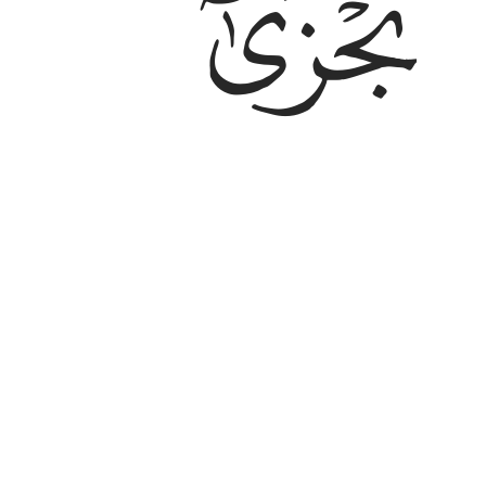
ﱮ
Sedang ia tidak menanggung budi s