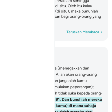
mereka di sekitar masjid Al-Haraam sehingga
mereka memerangi kamu di situ. Oleh itu kalau
mereka memerangi kamu (di situ), maka bunuhlah
mereka. Demikianlah balasan bagi orang-orang yang
kafir.
Perkataan demi perkataan
Teruskan Membaca
Baca dalam Konteks
Bab 2, Halaman 30, Juz 2
190
.
Dan perangilah kerana (menegakkan dan
mempertahankan) ugama Allah akan orang-orang
yang memerangi kamu, dan janganlah kamu
menceroboh (dengan memulakan peperangan);
kerana sesungguhnya Allah tidak suka kepada orang-
orang yang menceroboh.
191
.
Dan bunuhlah mereka
(musuh yang memerangi kamu) di mana sahaja
kamu dapati mereka, dan usirlah mereka dari