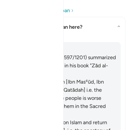
Baca Soalan dan Jawapan
What does
"fitnah"
mean here?
Togol jawapan untuk What does
Tafsir
Jawab
Imām Ibn al-Jawzī (d. 597/1201) summarized
the scholars' opinions in his book "Zād al-
Masīr" as follows:
It means polytheism [Ibn Masʿūd, Ibn
ʿAbbās, Ibn ʿUmar, Qatādah] i.e. the
polytheism of those people is worse
than your killing of them in the Sacred
Precinct.
It means to renege on Islam and return