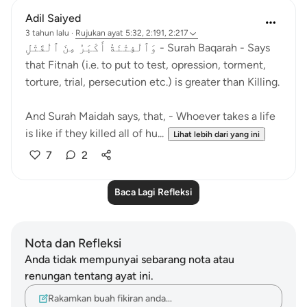
Adil Saiyed
3 tahun lalu
·
Rujukan
ayat 5:32, 2:191, 2:217
وَٱلْفِتْنَةُ أَكْبَرُ مِنَ ٱلْقَتْلِ - Surah Baqarah - Says
that Fitnah (i.e. to put to test, opression, torment,
torture, trial, persecution etc.) is greater than Killing.
And Surah Maidah says, that, - Whoever takes a life
is like if they killed all of hu...
Lihat lebih dari yang ini
7
2
Baca Lagi Refleksi
Nota dan Refleksi
Anda tidak mempunyai sebarang nota atau
renungan tentang ayat ini.
Rakamkan buah fikiran anda…