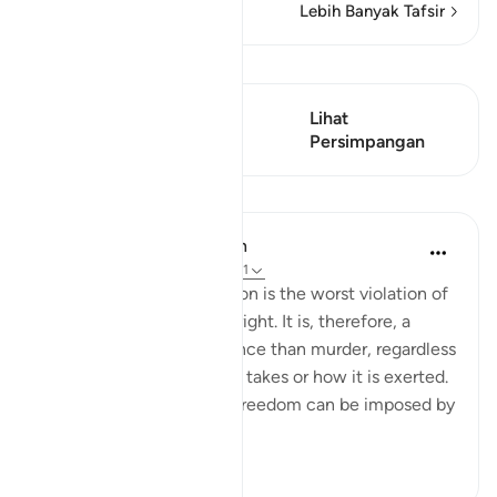
Lebih Banyak Tafsir
Lihat Qiraat
Ayat ini mempunyai 1
Lihat
Persimpangan
Persimpangan
Pelajaran
In the Shade of the Quran
31 minggu lalu
·
Rujukan
ayat 2:191
Forced religious conversion is the worst violation of
a most inviolable human right. It is, therefore, a
much more heinous offence than murder, regardless
of the form that coercion takes or how it is exerted.
Suppression of religious freedom can be imposed by
...
Lihat lebih dari yang ini
2
0