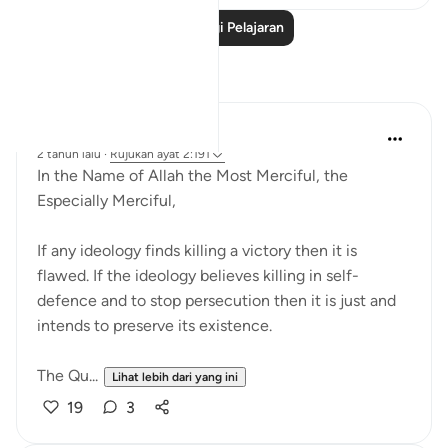
Baca Lagi Pelajaran
Refleksi
Razia Zahra
2 tahun lalu
·
Rujukan
ayat 2:191
In the Name of Allah the Most Merciful, the
Especially Merciful,
If any ideology finds killing a victory then it is
flawed. If the ideology believes killing in self-
defence and to stop persecution then it is just and
intends to preserve its existence.
The Qu...
Lihat lebih dari yang ini
19
3