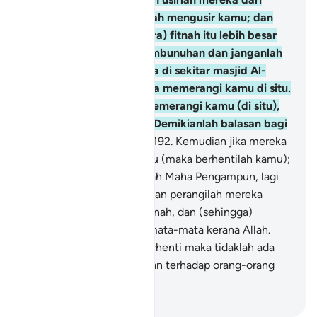
tempat yang mereka telah mengusir kamu; dan
(ingatlah bahawa angkara) fitnah itu lebih besar
bahayanya daripada pembunuhan dan janganlah
kamu memerangi mereka di sekitar masjid Al-
Haraam sehingga mereka memerangi kamu di situ.
Oleh itu kalau mereka memerangi kamu (di situ),
maka bunuhlah mereka. Demikianlah balasan bagi
orang-orang yang kafir.
192
.
Kemudian jika mereka
berhenti memerangi kamu (maka berhentilah kamu);
kerana sesungguhnya Allah Maha Pengampun, lagi
Maha Mengasihani.
193
.
Dan perangilah mereka
sehingga tidak ada lagi fitnah, dan (sehingga)
menjadilah ugama itu semata-mata kerana Allah.
Kemudian jika mereka berhenti maka tidaklah ada
permusuhan lagi melainkan terhadap orang-orang
yang zalim.
-
Abdullah Muhammad Basmeih