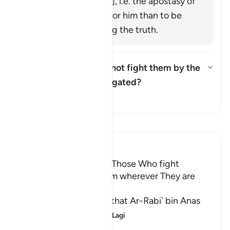
to idolatry [Mujāhid], i.e. the apostasy of
a believer is worse for him than to be
killed while following the truth.
Was the ruling "but do not fight them by the
Sacred Mosque..." abrogated?
Togol jawapan untuk Was the ru
Tafsir
Baca Tafsir
Ibn Kathir (Abridged)
The Command to fight Those Who fight
Muslims and killing Them wherever They are
found
Abu Ja`far Ar-Razi said that Ar-Rabi` bin Anas
said that Abu Al-`
…
Baca Lagi