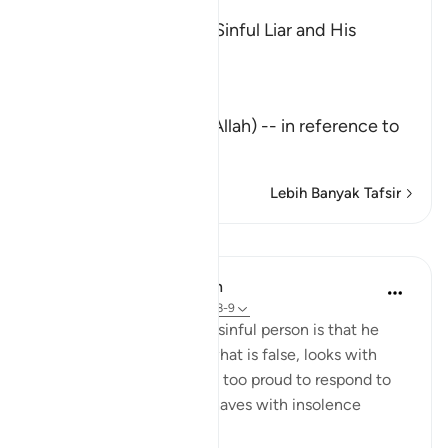
The Description of the Sinful Liar and His
Requital
Allah the Exalted says,
تِلْكَ آيَـتُ اللَّهِ
(These are the Ayat of Allah) -- in reference to
the Qu
…
Baca Lagi
Lebih Banyak Tafsir
Pelajaran
In the Shade of the Quran
32 minggu lalu
·
Rujukan
ayat 45:8-9
The mark of such a lying, sinful person is that he
persistently holds on to what is false, looks with
disdain on the truth, feels too proud to respond to
God's revelations and behaves with insolence
towards God. He thus: