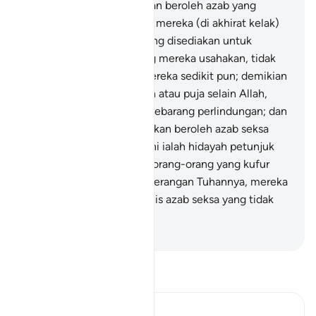
demikian keadaannya, akan beroleh azab yang
menghina.
10
.
Di hadapan mereka (di akhirat kelak)
ada neraka Jahannam (yang disediakan untuk
mereka), dan apa jua yang mereka usahakan, tidak
dapat menyelematkan mereka sedikit pun; demikian
juga yang mereka sembah atau puja selain Allah,
tidak dapat memberikan sebarang perlindungan; dan
(kesudahannya) mereka akan beroleh azab seksa
yang besar.
11
.
Al-Quran ini ialah hidayah petunjuk
yang cukup lengkap; dan orang-orang yang kufur
ingkar akan ayat-ayat penerangan Tuhannya, mereka
akan beroleh azab dari jenis azab seksa yang tidak
terperi sakitnya.
-
Abdullah Muhammad Basmeih
Baca Tafsir
Ibn Kathir (Abridged)