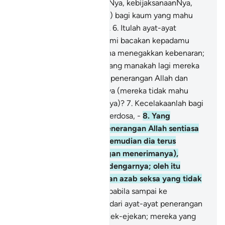
keesaan Allah, kekuasaanNya, kebijaksanaanNya,
serta keluasan rahmatNya) bagi kaum yang mahu
menggunakan akal fikiran.
6
.
Itulah ayat-ayat
penerangan Allah yang kami bacakan kepadamu
(wahai Muhammad) kerana menegakkan kebenaran;
maka dengan perkataan yang manakah lagi mereka
hendak beriman, sesudah penerangan Allah dan
tanda-tanda kekuasaanNya (mereka tidak mahu
memahami dan menelitinya)?
7
.
Kecelakaanlah bagi
tiap-tiap pendusta yang berdosa, -
8
.
Yang
mendengar ayat-ayat penerangan Allah sentiasa
dibacakan kepadanya, kemudian dia terus
berlagak sombong (enggan menerimanya),
seolah-olah ia tidak mendengarnya; oleh itu
gembirakanlah dia dengan azab seksa yang tidak
terperi sakitnya.
9
.
Dan apabila sampai ke
pengetahuannya sesuatu dari ayat-ayat penerangan
Kami, ia menjadikannya ejek-ejekan; mereka yang