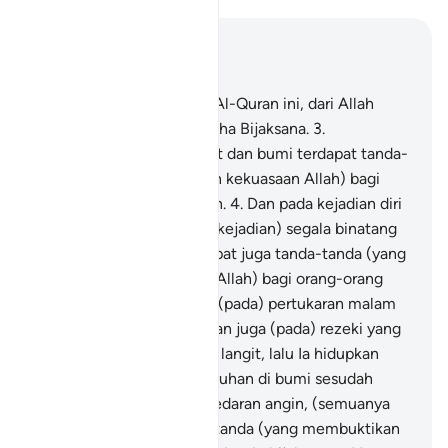
Baca dalam Konteks
Bab 45, Halaman 499, Juz 25
1
.
Haa, Miim.
2
.
Turunnya Al-Quran ini, dari Allah
Yang Maha Kuasa, lagi Maha Bijaksana.
3
.
Sesungguhnya pada langit dan bumi terdapat tanda-
tanda (yang membuktikan kekuasaan Allah) bagi
orang-orang yang beriman.
4
.
Dan pada kejadian diri
kamu sendiri, serta (pada kejadian) segala binatang
yang dibiakkanNya, terdapat juga tanda-tanda (yang
membuktikan kekuasaan Allah) bagi orang-orang
yang meyakininya.
5
.
Dan (pada) pertukaran malam
dan siang silih berganti, dan juga (pada) rezeki yang
diturunkan oleh Allah dari langit, lalu Ia hidupkan
dengannya tumbuh-tumbuhan di bumi sesudah
matinya, serta (pada) peredaran angin, (semuanya
itu mengandungi) tanda-tanda (yang membuktikan