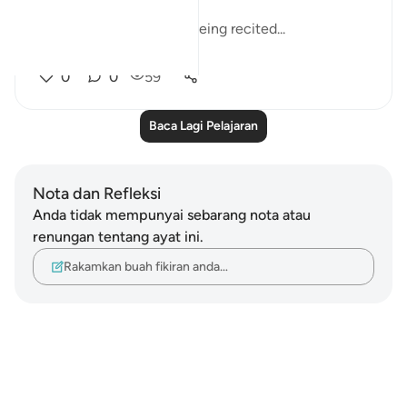
"hears God's revelations being recited...
Lihat lebih dari yang ini
0
0
59
Baca Lagi Pelajaran
Nota dan Refleksi
Anda tidak mempunyai sebarang nota atau
renungan tentang ayat ini.
Rakamkan buah fikiran anda…