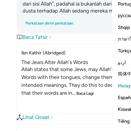
dari sisi Allah", padahal ia bukanlah dari sisi 
Portu
dusta terhadap Allah sedang mereka mengetah
русск
Perkataan demi perkataan
Shqip
Baca Tafsir
ภาษา
Türkç
Ibn Kathir (Abridged)
The Jews Alter Allah's Words
اردو
Allah states that some Jews, may Allah's curses
简体
Words with their tongues, change them from the
intended meanings. They do this to deceive th
Melay
that their words are in
…
Baca Lagi
Españ
Kiswah
Lihat Qiraat
Tiếng 