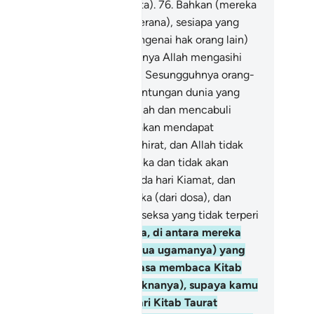
ahawa mereka adalah berdusta).
76
.
Bahkan (mereka
rdosa memakan hak orang, kerana), sesiapa yang
nyempurnakan janjinya (mengenai hak orang lain)
n bertaqwa, maka sesungguhnya Allah mengasihi
ang-orang yang bertaqwa.
77
.
Sesungguhnya orang-
ang yang mengutamakan keuntungan dunia yang
dikit dengan menolak janji Allah dan mencabuli
mpah mereka, mereka tidak akan mendapat
agian yang baik pada hari akhirat, dan Allah tidak
an berkata-kata dengan mereka dan tidak akan
mandang kepada mereka pada hari Kiamat, dan
dak akan membersihkan mereka (dari dosa), dan
reka pula akan beroleh azab seksa yang tidak terperi
itnya.
78
.
Dan sesungguhnya, di antara mereka
hli Kitab itu) ada (Ketua-ketua ugamanya) yang
mutar-mutar lidahnya semasa membaca Kitab
urat (dengan mengubah maknanya), supaya kamu
nyangkanya sebahagian dari Kitab Taurat