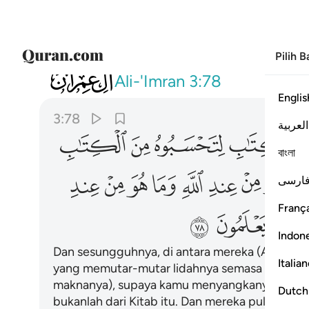
Pilih 
003
وان منهم لفريقا يلوون السنتهم بالكتاب
Ali-'Imran
3:78
Englis
3:78
العربية
ﱆ
ﱇ
ﱈ
ﱉ
বাংলা
ﱏ
ﱐ
ﱑ
ﱒ
ﱓ
ﱔ
ﱕ
ﱖ
ارسی
França
ﱜ
ﱝ
ﱞ
Indon
Dan sesungguhnya, di antara mereka (Ahli Kita
Italia
yang memutar-mutar lidahnya semasa membac
maknanya), supaya kamu menyangkanya sebahag
Dutch
bukanlah dari Kitab itu. Dan mereka pula berka