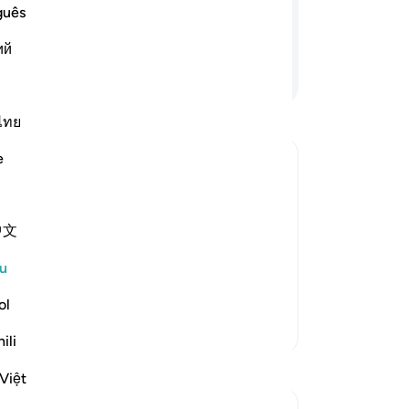
(b
Allah; dan mereka pula tergamak berkata
guês
be
ui (bahawa mereka adalah berdusta).
ий
me
Teruskan Membaca
da
or
or
ไทย
se
e
su
bah
ak
 descend on them, distort Allah's
中文
me
ir appropriate places, and alter their
ti
e ignorant people by making it appear
u
me
sak
ol
(A
Lebih Banyak Tafsir
ili
me
Ta
Việt
me