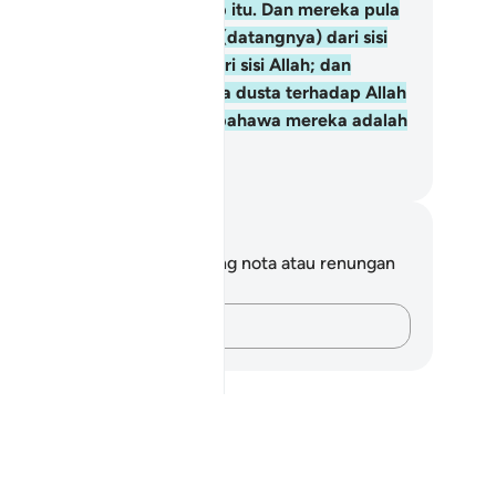
dahal ia bukanlah dari Kitab itu. Dan mereka pula
rkata: "(bahawa) ia adalah (datangnya) dari sisi
lah", padahal ia bukanlah dari sisi Allah; dan
reka pula tergamak berkata dusta terhadap Allah
dang mereka mengetahui (bahawa mereka adalah
rdusta).
bdullah Muhammad Basmeih
ta dan Refleksi
da tidak mempunyai sebarang nota atau renungan
tang ayat ini.
Rakamkan buah fikiran anda…