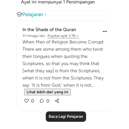
Ayat ini mempunyai 1 Persimpangan
Pelajaran
In the Shade of the Quran
31 minggu lalu
·
Rujukan
ayat 3:78
When Men of Religion Become Corrupt
There are some among them who twist
their tongues when quoting the
Scriptures, so that you may think that
[what they say] is from the Scriptures,
when it is not from the Scriptures. They
say: ‘It is from God,' when it is not...
Lihat lebih dari yang ini
0
0
Baca Lagi Pelajaran