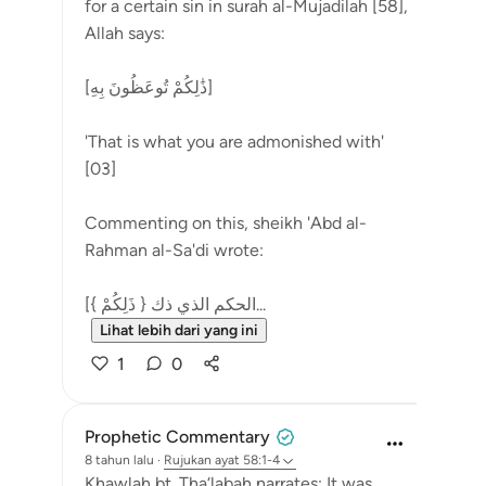
for a certain sin in surah al-Mujadilah [58],
Allah says:
[ذَٰلِكُمْ تُوعَظُونَ بِهِ]
'That is what you are admonished with'
[03]
Commenting on this, sheikh 'Abd al-
Rahman al-Sa'di wrote:
[{ ذَلِكُمْ } الحكم الذي ذك...
Lihat lebih dari yang ini
1
0
Prophetic Commentary
8 tahun lalu
·
Rujukan
ayat 58:1-4
Khawlah bt. Tha‘labah narrates: It was