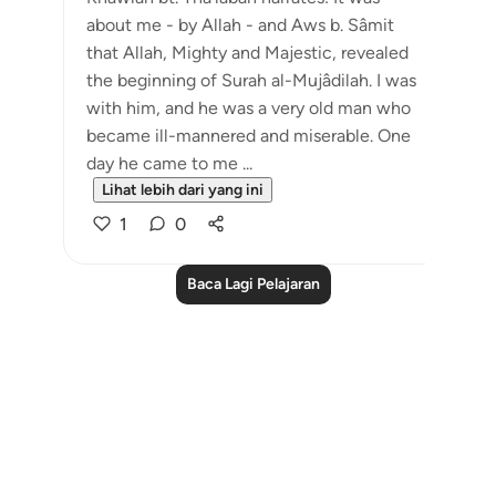
about me - by Allah - and Aws b. Sâmit
that Allah, Mighty and Majestic, revealed
the beginning of Surah al-Mujâdilah. I was
with him, and he was a very old man who
became ill-mannered and miserable. One
day he came to me ...
Lihat lebih dari yang ini
1
0
Baca Lagi Pelajaran
Notes
placeholders
close