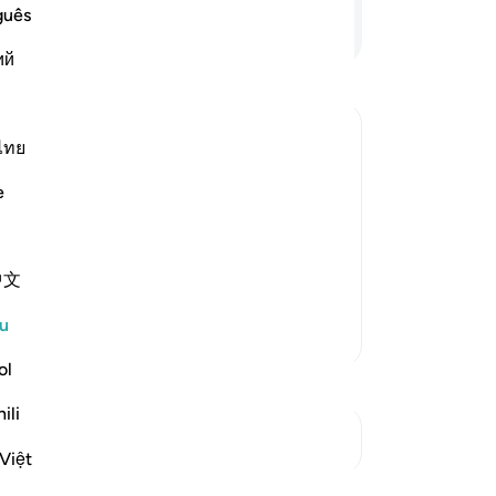
me
guês
Teruskan Membaca
me
ий
pe
se
Pe
is
ไทย
me
e
aid, "By Allah! Allah sent down the
ke
 with me and `Aws bin As-Samit. He was
me
be
ne day, he came to me and I argued
中文
ya
ja
u
Lebih Banyak Tafsir
(i
ak
ol
ya
ili
he
Lihat Persimpangan
se
Việt
se
Refleksi