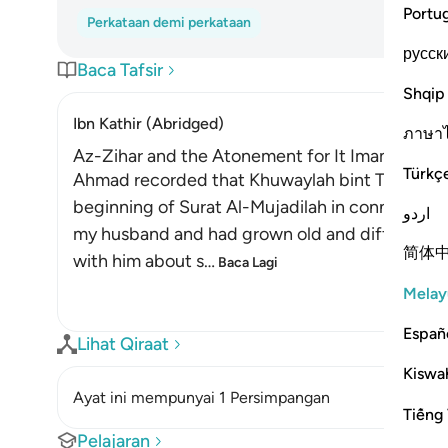
Portu
Perkataan demi perkataan
русск
Baca Tafsir
Shqip
Ibn Kathir (Abridged)
ภาษา
Az-Zihar and the Atonement for It Imam
Türkç
Ahmad recorded that Khuwaylah bint Tha`labah s
beginning of Surat Al-Mujadilah in connection
اردو
my husband and had grown old and difficult. O
简体
with him about s
…
Baca Lagi
Melay
Españ
Lihat Qiraat
Kiswah
Ayat ini mempunyai 1 Persimpangan
Tiếng 
Pelajaran