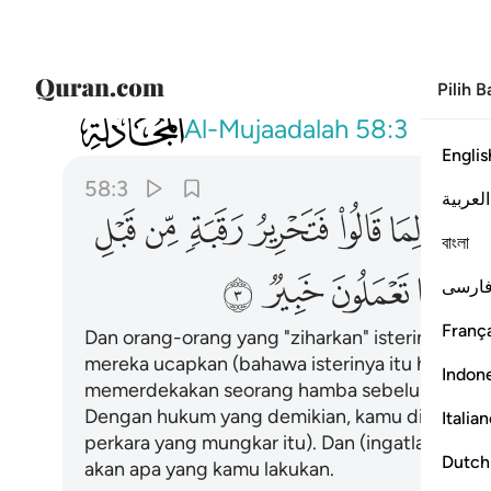
Pilih 
058
والذين يظاهرون من نسايهم ثم يعودون لما قال
Al-Mujaadalah
58:3
Englis
58:3
العربية
ﱶ
ﱷ
ﱸ
ﱹ
ﱺ
ﱻ
বাংলা
ﲄ
ﲅ
ﲆ
ﲇ
ارسی
França
Dan orang-orang yang "ziharkan" isterinya, ke
mereka ucapkan (bahawa isterinya itu haram k
Indon
memerdekakan seorang hamba sebelum mereka 
Dengan hukum yang demikian, kamu diberi pen
Italia
perkara yang mungkar itu). Dan (ingatlah), 
Dutch
akan apa yang kamu lakukan.