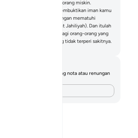
 memberi makan enam puluh orang miskin.
tetapkan hukum itu untuk membuktikan iman kamu
pada Allah dan RasulNya (dengan mematuhi
rintahNya serta menjauhi adat Jahiliyah). Dan itulah
tas-batas hukum Allah; dan bagi orang-orang yang
ir disediakan azab seksa yang tidak terperi sakitnya.
bdullah Muhammad Basmeih
ta dan Refleksi
da tidak mempunyai sebarang nota atau renungan
tang ayat ini.
Rakamkan buah fikiran anda…