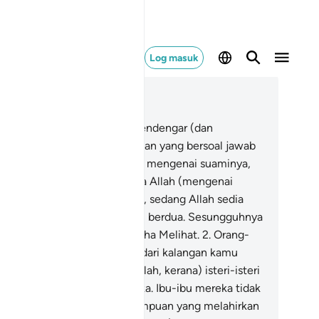
Log masuk
ca dalam Konteks
 58, Halaman 542, Juz 28
Sesungguhnya Allah telah mendengar (dan
mperkenan) aduan perempuan yang bersoal jawab
nganmu (wahai Muhammad) mengenai suaminya,
mbil ia berdoa merayu kepada Allah (mengenai
rkara yang menyusahkannya), sedang Allah sedia
ndengar perbincangan kamu berdua. Sesungguhnya
lah Maha Mendengar, lagi Maha Melihat.
2
.
Orang-
ang yang "ziharkan" isterinya dari kalangan kamu
alah orang-orang yang bersalah, kerana) isteri-isteri
reka bukanlah ibu-ibu mereka. Ibu-ibu mereka tidak
in hanyalah perempuan-perempuan yang melahirkan