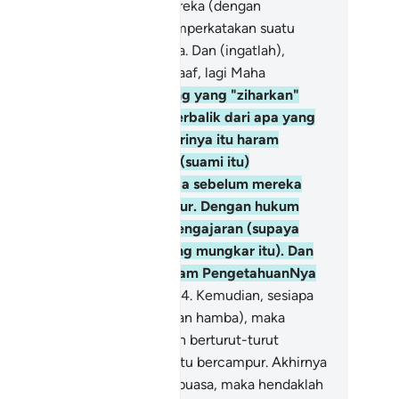
reka. Dan sesungguhnya mereka (dengan
lakukan yang demikian) memperkatakan suatu
rkara yang mungkar dan dusta. Dan (ingatlah),
sungguhnya Allah Maha Pemaaf, lagi Maha
ngampun.
3
.
Dan orang-orang yang "ziharkan"
terinya, kemudian mereka berbalik dari apa yang
reka ucapkan (bahawa isterinya itu haram
padanya), maka hendaklah (suami itu)
merdekakan seorang hamba sebelum mereka
rdua (suami isteri) bercampur. Dengan hukum
ng demikian, kamu diberi pengajaran (supaya
ngan mendekati perkara yang mungkar itu). Dan
ngatlah), Allah Maha Mendalam PengetahuanNya
an apa yang kamu lakukan.
4
.
Kemudian, sesiapa
ng tidak dapat (memerdekakan hamba), maka
ndaklah ia berpuasa dua bulan berturut-turut
belum mereka (suami isteri) itu bercampur. Akhirnya
siapa yang tidak sanggup berpuasa, maka hendaklah