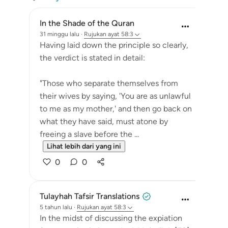
In the Shade of the Quran
31 minggu lalu
·
Rujukan
ayat 58:3
Having laid down the principle so clearly,
the verdict is stated in detail:
"Those who separate themselves from
their wives by saying, 'You are as unlawful
to me as my mother,' and then go back on
what they have said, must atone by
freeing a slave before the ...
Lihat lebih dari yang ini
0
0
Tulayhah Tafsir Translations
5 tahun lalu
·
Rujukan
ayat 58:3
In the midst of discussing the expiation