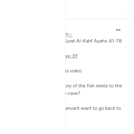
15
4
Fadel Soliman
6 tahun lalu
·
Rujukan
ayat 18:61-78
Taddabor (Pondering) of Surat Al-Kahf Ayahs: 61-78
https://youtu.be/gkeAPcwx-3Y
Questions answered in this video:
- In what way does the story of the fish relate to the
story of the fellows of the cave?
- Why did Moses and his servant want to go back to
...
Lihat lebih dari yang ini
6
0