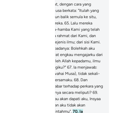
menempuh jalannya di laut, dengan cara yang
menakjubkan".
64
.
Nabi Musa berkata: "Itulah yang
kita kehendaki "; merekapun balik semula ke situ,
dengan menurut jejak mereka.
65
.
Lalu mereka
dapati seorang dari hamba-hamba Kami yang telah
kami kurniakan kepadanya rahmat dari Kami, dan
Kami telah mengajarnya sejenis ilmu; dari sisi Kami.
66
.
Nabi Musa berkata kepadanya: Bolehkah aku
mengikutmu, dengan syarat engkau mengajarku dari
apa yang telah diajarkan oleh Allah kepadamu, ilmu
yang menjadi petunjuk bagiku?"
67
.
Ia menjawab:
"Sesungguhnya engkau (wahai Musa), tidak sekali-
kali akan dapat bersabar bersamaku.
68
.
Dan
bagaimana engkau akan sabar terhadap perkara yang
engkau tidak mengetahuinya secara meliputi?
69
.
Nabi Musa berkata: "Engkau akan dapati aku, Insyaa
Allah: orang yang sabar; dan aku tidak akan
membantah sebarang perintahmu".
70
.
Ia