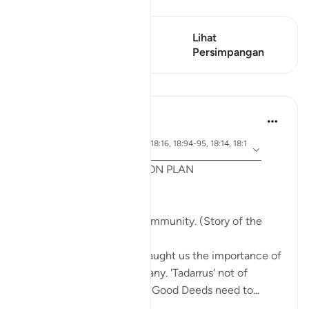
Lihat Qiraat
Ayat ini mempunyai 1
Lihat
Persimpangan
Persimpangan
Pelajaran
Syaari Ab Rahman
tahun lalu
·
ayat 18:65-70, 18:37-40, 18:16, 18:94-95, 18:14, 18:1
Rujukan
0
POST RAMADHAN ACTION PLAN
4 Deeds From AL KAHFI
1. Tie your heart to the community. (Story of the
youths of the Cave)
The youths of the Cave taught us the importance of
keeping with good company. 'Tadarrus' not of
recitation but Tadarrus of Good Deeds need to...
Lihat lebih dari yang ini