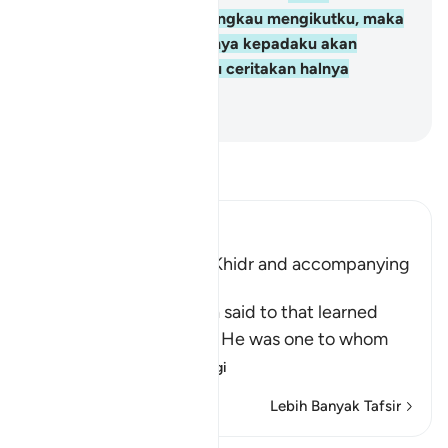
menjawab: "Sekiranya engkau mengikutku, maka
janganlah engkau bertanya kepadaku akan
sesuatupun sehingga aku ceritakan halnya
kepadamu".
-
Abdullah Muhammad Basmeih
Baca Tafsir
Ibn Kathir (Abridged)
Musa meeting with Al-Khidr and accompanying
Him
Allah tells us what Musa said to that learned
man, who was Al-Khidr. He was one to whom
Allah had given
…
Baca Lagi
Lebih Banyak Tafsir