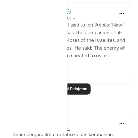
Prophetic Commentary
8 tahun lalu
·
Rujukan
ayat 18:60-82
Sa‘eed b. Jubayr narrates: I said to Ibn ‘Abbâs: 'Nawf
al-Bakkâli claims that Moses, the companion of al-
Khadhir, is not the same Moses of the Israelites, and
that he is a different Moses.' He said: 'The enemy of
Allah has lied! Ubay b. Ka‘b narrated to us fro...
Lihat lebih dari yang ini
0
0
Baca Lagi Pelajaran
Refleksi
Gus Fik
2 tahun lalu
·
Rujukan
ayat 18:70
Dalam berguru ilmu metafisika dan keruhanian,