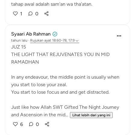
tahap awal adalah sam'an wa tha'atan.
1
0
Syaari Ab Rahman
tahun lalu
·
Rujukan
ayat 18:60-78, 17:9
JUZ 15
THE LIGHT THAT REJUVENATES YOU IN MID
RAMADHAN
In any endeavour, the middle point is usually when
you start to lose your zeal.
You start to lose focus and and get distracted.
Just like how Allah SWT Gifted The Night Journey
and Ascension in the mid...
Lihat lebih dari yang ini
6
0