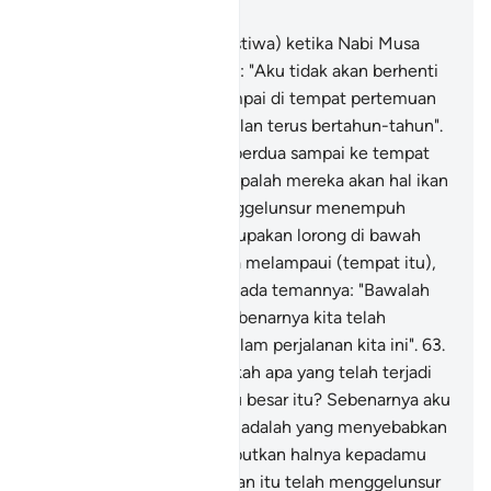
Bab 18, Halaman 301, Juz 15
60
.
Dan (ingatkanlah peristiwa) ketika Nabi Musa
berkata kepada temannya: "Aku tidak akan berhenti
berjalan sehingga aku sampai di tempat pertemuan
dua laut itu atau aku berjalan terus bertahun-tahun".
61
.
Maka apabila mereka berdua sampai ke tempat
pertemuan dua laut itu, lupalah mereka akan hal ikan
mereka, lalu ikan itu menggelunsur menempuh
jalannya di laut, yang merupakan lorong di bawah
tanah.
62
.
Setelah mereka melampaui (tempat itu),
berkatalah Nabi Musa kepada temannya: "Bawalah
makan tengah hari kita sebenarnya kita telah
mengalami penat lelah dalam perjalanan kita ini".
63
.
Temannya berkata: "Tahukah apa yang telah terjadi
ketika kita berehat di batu besar itu? Sebenarnya aku
lupakan hal ikan itu; dan tiadalah yang menyebabkan
aku lupa daripada menyebutkan halnya kepadamu
melainkan Syaitan; dan ikan itu telah menggelunsur