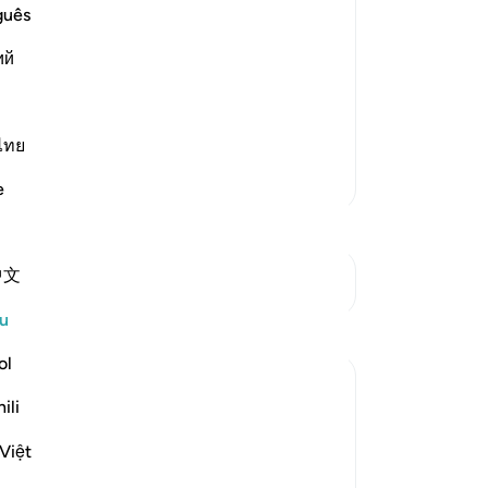
ba
guês
s
Me
 said: "I asked my father -- meaning
ий
ay
ol
Ka
spect of (their) deeds") `A
…
Baca Lagi
me
ไทย
(M
Lebih Banyak Tafsir
e
Ja
me
ra
中文
or
Lihat Persimpangan
di
u
te
di
ol
-
A
ili
No
Việt
An