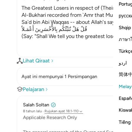
Portu
The Greatest Losers in respect of (Their) Deed
Al-Bukhari recorded from `Amr that Mus`ab who
русск
Sa`d bin Abi Waqqas -- about Allah's saying,
Shqip
قُلْ هَلْ نُنَبِّئُكُم بِالاٌّخْسَرِينَ أَعْمَـلاً
(Say: "Shall We tell you the greatest losers in re
ภาษา
Türkç
Lihat Qiraat
اردو
简体
Ayat ini mempunyai 1 Persimpangan
Melay
Pelajaran
Españ
Salah Soltan
Kiswah
8 tahun lalu
·
Rujukan
ayat 18:1-110
Applicable Research Only
Tiếng 