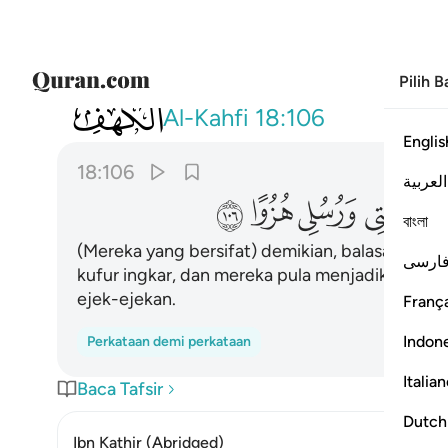
Pilih 
018
ذالك جزاوهم جهنم بما كفروا واتخذوا ايا
Al-Kahfi
18:106
Englis
18:106
العربية
ﲪ
ﲫ
ﲬ
ﲭ
বাংলা
(Mereka yang bersifat) demikian, balasannya 
ارسی
kufur ingkar, dan mereka pula menjadikan ayat
ejek-ejekan.
França
Indon
Perkataan demi perkataan
Italia
Baca Tafsir
Dutch
Ibn Kathir (Abridged)