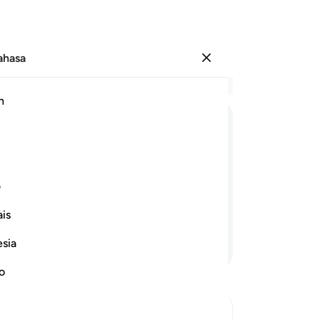
Bahasa
Log masuk
Ba
h
Bab
10
ﲤ
ﲥ
ﲦ
ﲧ
ﲨ
ﲩ
ba
ma
neraka Jahannam, disebabkan mereka
da
ف
-ayatKu dan Rasul-rasulKu sebagai
se
is
se
Mu
esia
Teruskan Membaca
ak
pe
no
si
me