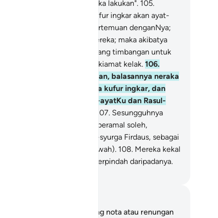
ik pada apa sahaja yang mereka lakukan".
105
.
rekalah orang-orang yang kufur ingkar akan ayat-
at Tuhan mereka dan akan pertemuan denganNya;
eh itu gugurlah amal-amal mereka; maka akibatya
mi tidak akan memberi sebarang timbangan untuk
nilai amal mereka, pada hari kiamat kelak.
106
.
ereka yang bersifat) demikian, balasannya neraka
hannam, disebabkan mereka kufur ingkar, dan
reka pula menjadikan ayat-ayatKu dan Rasul-
sulKu sebagai ejek-ejekan.
107
.
Sesungguhnya
ang-orang yang beriman dan beramal soleh,
sediakan bagi mereka Syurga-syurga Firdaus, sebagai
mpat tetamu (yang serba mewah).
108
.
Mereka kekal
 dalamnya, (dan) tidak ingin berpindah daripadanya.
bdullah Muhammad Basmeih
ta dan Refleksi
da tidak mempunyai sebarang nota atau renungan