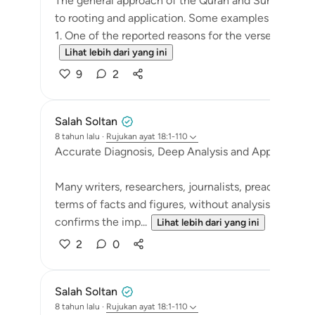
The general approach of the Quran and Sunnah is t
to rooting and application. Some examples of this ar
1. One of the reported reasons for the verse below is
Lihat lebih dari yang ini
9
2
Salah Soltan
8 tahun lalu
·
Rujukan
ayat 18:1-110
Accurate Diagnosis, Deep Analysis and Appropriate 
Many writers, researchers, journalists, preachers and
terms of facts and figures, without analysis or deve
confirms the imp...
Lihat lebih dari yang ini
2
0
Salah Soltan
8 tahun lalu
·
Rujukan
ayat 18:1-110