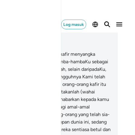
Log masuk
ca dalam Konteks
 18, Halaman 304, Juz 16
2
.
Maka adakah orang-orang kafir menyangka
hawa mereka mengambil hamba-hambaKu sebagai
khluk-makhluk yang disembah, selain daripadaKu,
pat menolong mereka? Sesungguhnya Kami telah
diakan neraka Jahannam bagi orang-orang kafir itu
bagai tempat tetamu.
103
.
Katakanlah (wahai
hammad): "Mahukah Kami khabarkan kepada kamu
an orang-orang yang paling rugi amal-amal
rbuatannya?
104
.
(Iaitu) orang-orang yang telah sia-
a amal usahanya dalam kehidupan dunia ini, sedang
reka menyangka bahawa mereka sentiasa betul dan