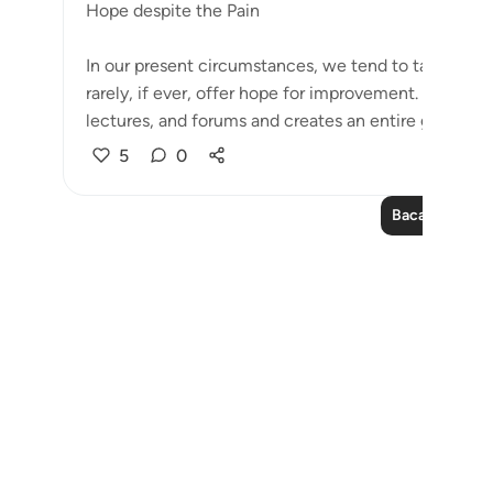
Hope despite the Pain
In our present circumstances, we tend to talk endles
rarely, if ever, offer hope for improvement. This de
lectures, and forums and creates an entire gene...
L
5
0
Baca Lagi Pela
Notes
placeholders
close