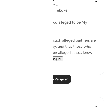
31 minggu lalu
·
Rujukan
ayat 28:62
The first question is one of rebuke:
"Where are those whom you alleged to be My
partners?" (Verse 62)
God certainly knows that such alleged partners are
not to be found on that day, and that those who
made the claims about their alleged status know
nothing a...
Lihat lebih dari yang ini
0
0
Baca Lagi Pelajaran
Refleksi
Hana Alasry