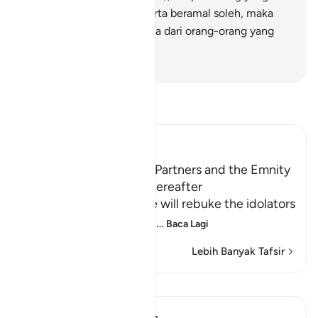
bertaubat dan beriman serta beramal soleh, maka
semoga akan menjadilah ia dari orang-orang yang
berjaya.
-
Abdullah Muhammad Basmeih
Baca Tafsir
Ibn Kathir (Abridged)
The Idolators and Their Partners and the Emnity
between Them in the Hereafter
Allah informs of how He will rebuke the idolators
on the Day of Resurrect
…
Baca Lagi
Lebih Banyak Tafsir
Pelajaran
In the Shade of the Quran