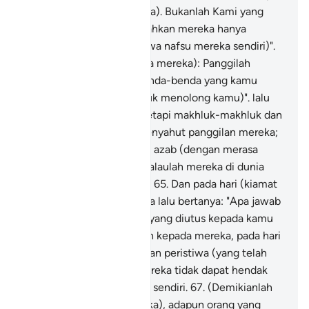
diri (dari kekufuran mereka). Bukanlah Kami yang
mereka puja dan taati, (bahkan mereka hanya
memuja dan mentaati hawa nafsu mereka sendiri)".
64
.
Dan dikatakan (kepada mereka): Panggilah
makhluk-makhluk dan benda-benda yang kamu
jadikan sekutu Allah (untuk menolong kamu)". lalu
mereka memanggilnya, tetapi makhluk-makhluk dan
benda-benda itu tidak menyahut panggilan mereka;
dan mereka tetap melihat azab (dengan merasa
sesal) serta bercita-cita kalaulah mereka di dunia
dahulu menurut petunjuk.
65
.
Dan pada hari (kiamat
itu) Allah menyeru mereka lalu bertanya: "Apa jawab
kamu kepada Rasul-rasul yang diutus kepada kamu
dahulu?
66
.
Maka gelaplah kepada mereka, pada hari
itu, segala khabar berita dan peristiwa (yang telah
lalu), serta menjadilah mereka tidak dapat hendak
bertanya-tanyaan sesama sendiri.
67
.
(Demikianlah
akibat orang-orang derhaka), adapun orang yang