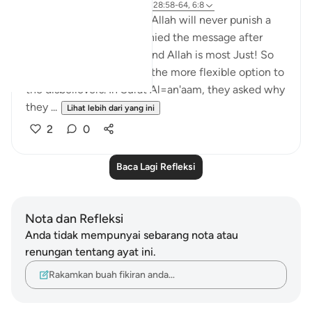
6 tahun lalu
·
Rujukan
ayat 57:20, 28:58-64, 6:8
Again the same promise, Allah will never punish a
people unless they've denied the message after
being sent a messenger and Allah is most Just! So
just in fact, that He gave the more flexible option to
the disbelievers. In Surat Al=an'aam, they asked why
they ...
Lihat lebih dari yang ini
2
0
Baca Lagi Refleksi
Nota dan Refleksi
Anda tidak mempunyai sebarang nota atau
renungan tentang ayat ini.
Rakamkan buah fikiran anda…