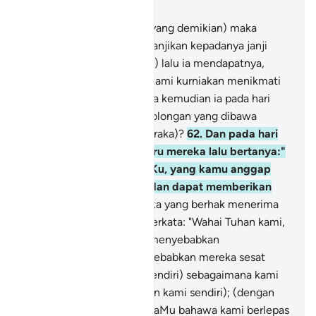
Bab 28, Halaman 393, Juz 20
61
.
(Jika sudah diketahui yang demikian) maka
adakah orang yang Kami janjikan kepadanya janji
yang baik (balasan Syurga) lalu ia mendapatnya,
sama seperti orang yang kami kurniakan menikmati
kesenangan hidup di dunia kemudian ia pada hari
kiamat termasuk dalam golongan yang dibawa
(untuk menerima azab neraka)?
62
.
Dan pada hari
(kiamat itu) Allah menyeru mereka lalu bertanya:"
Mana dia sekutu-sekutuKu, yang kamu anggap
mereka (menjadi tuhan dan dapat memberikan
pertolongan)?"
63
.
Mereka yang berhak menerima
hukuman (azab neraka) berkata: "Wahai Tuhan kami,
inilah mereka yang kami menyebabkan
kesesatannya, kami menyebabkan mereka sesat
(dengan pilihan mereka sendiri) sebagaimana kami
telah sesat (dengan pilihan kami sendiri); (dengan
ini) kami mengakui kepadaMu bahawa kami berlepas