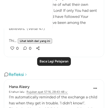
befalls them as an outcome of what their own
hands have wrought, 'Our Lord! If only You had sent
us a messenger, we would have followed Your
revelations, and would have been among the
believers.' (Verse 47)
Thi...
Lihat lebih dari yang ini
0
0
Baca Lagi Pelajaran
Refleksi
Hana Alasry
6 tahun lalu
·
Rujukan
ayat 57:16, 28:43-48
I'm automatically reminded of the exchange a child
has when they get in trouble. 'I didn't know!'.