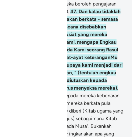
sebelummu, semoga mereka beroleh pengajaran
(serta insaf mematuhinya).
47
.
Dan kalau tidaklah
orang-orang musyrik itu akan berkata - semasa
mereka ditimpa bala bencana disebabkan
perbuatan kufur dan maksiat yang mereka
lakukan: "Wahai Tuhan kami, mengapa Engkau
tidak mengutuskan kepada Kami seorang Rasul
supaya kami menurut ayat-ayat keteranganMu
(yang dibawanya), dan supaya kami menjadi dari
orang-orang yang beriman, " (tentulah engkau
wahai Muhammad tidak diutuskan kepada
mereka, bahkan Kami terus menyeksa mereka).
48
.
Maka ketika datang kepada mereka kebenaran
(Al-Quran) dari sisi Kami, mereka berkata pula:
"Hendaknya (Muhammad) diberi (Kitab ugama yang
diturunkan dengan sekaligus) sebagaimana Kitab
Taurat yang diberikan kepada Musa". Bukankah
mereka dahulu telah kufur ingkar akan apa yang