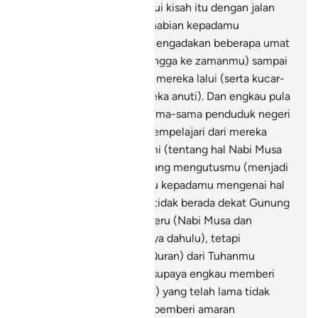
(engkau hanya mengetahui kisah itu dengan jalan
Kami memberi wahyu kenabian kepadamu
disebabkan) Kami telah mengadakan beberapa umat
(dari zaman Nabi Musa hingga ke zamanmu) sampai
berlanjutanlah masa yang mereka lalui (serta kucar-
kacirlah ugama yang mereka anuti). Dan engkau pula
tidak pernah tinggal bersama-sama penduduk negeri
Madyan membaca dan mempelajari dari mereka
ayat-ayat keterangan Kami (tentang hal Nabi Musa
di sana), tetapi Kamilah yang mengutusmu (menjadi
Rasul dan memberi wahyu kepadamu mengenai hal
itu).
46
.
Dan engkau juga tidak berada dekat Gunung
Tursina ketika Kami menyeru (Nabi Musa dan
memberi wahyu kepadanya dahulu), tetapi
(diturunkan) rahmat (Al-Quran) dari Tuhanmu
(menerangkan Kisah itu) supaya engkau memberi
amaran kepada kaum (mu) yang telah lama tidak
didatangi sebarang Rasul pemberi amaran