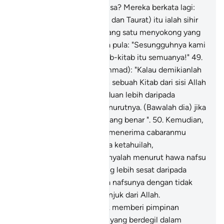
diberikan kepada Nabi Musa? Mereka berkata lagi:
"Kedua-duanya (Al-Quran dan Taurat) itu ialah sihir
yang saling membantu (yang satu menyokong yang
lain). "Dan mereka berkata pula: "Sesungguhnya kami
kufur ingkar terhadap Kitab-kitab itu semuanya!"
49
.
Katakanlah (wahai Muhammad): "Kalau demikianlah
sikap kamu maka bawalah sebuah Kitab dari sisi Allah
yang dapat memberi panduan lebih daripada
keduanya, supaya aku menurutnya. (Bawalah dia) jika
betul kamu orang-orang yang benar ".
50
.
Kemudian,
kalau mereka tidak dapat menerima cabaranmu
(wahai Muhammad), maka ketahuilah,
sesungguhnya mereka hanyalah menurut hawa nafsu
mereka; dan tidak ada yang lebih sesat daripada
orang yang menurut hawa nafsunya dengan tidak
berdasarkan hidayah petunjuk dari Allah.
Sesungguhnya Allah tidak memberi pimpinan
kepada kaum yang zalim (yang berdegil dalam