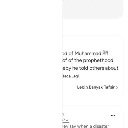
keingkarannya).
-
Abdullah Muhammad Basmeih
Baca Tafsir
Ibn Kathir (Abridged)
Proof of the Prophethood of Muhammad ﷺ
Allah points out the proof of the prophethood
of Muhammad ﷺ, whereby he told others about
matters of the past, a
…
Baca Lagi
Lebih Banyak Tafsir
Pelajaran
In the Shade of the Quran
31 minggu lalu
·
Rujukan
ayat 28:47
[We have sent you] lest they say when a disaster