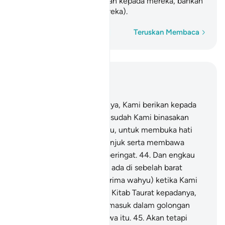
Muhammad tidak diutuskan kepada mereka, bahkan
Kami terus menyeksa mereka).
Perkataan demi perkataan
Teruskan Membaca
Baca dalam Konteks
Bab 28, Halaman 391, Juz 20
43
.
Dan demi sesungguhnya, Kami berikan kepada
Nabi Musa Kitab Taurat sesudah Kami binasakan
kaum-kaum yang telah lalu, untuk membuka hati
dan menjadi hidayah petunjuk serta membawa
rahmat, semoga mereka beringat.
44
.
Dan engkau
(wahai Muhammad) tidak ada di sebelah barat
(tempat Nabi Musa menerima wahyu) ketika Kami
sempurnakan penyerahan Kitab Taurat kepadanya,
dan engkau juga tidak termasuk dalam golongan
yang menyaksikan peristiwa itu.
45
.
Akan tetapi