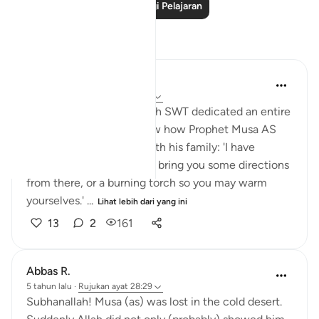
Baca Lagi Pelajaran
Refleksi
Aida Azlin
3 tahun lalu
·
Rujukan
ayat 28:29
I absolutely love how Allah SWT dedicated an entire
Ayah in the Quran to show how Prophet Musa AS
clearly communicated with his family: 'I have
spotted a fire. I will either bring you some directions
from there, or a burning torch so you may warm
yourselves.' ...
Lihat lebih dari yang ini
13
2
161
Abbas R.
5 tahun lalu
·
Rujukan
ayat 28:29
Subhanallah! Musa (as) was lost in the cold desert.