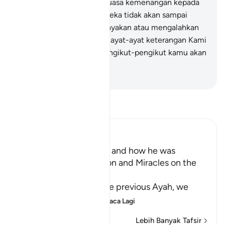
Kami akan memberikan kuasa kemenangan kepada
kamu berdua oleh itu mereka tidak akan sampai
kepada maksud membahayakan atau mengalahkan
kamu. Dengan membawa ayat-ayat keterangan Kami
itu, kamu berdua serta pengikut-pengikut kamu akan
menang".
-
Abdullah Muhammad Basmeih
Baca Tafsir
Ibn Kathir (Abridged)
Musa's Return to Egypt and how he was
honored with the Mission and Miracles on the
Way
In the explanation of the previous Ayah, we
have already seen th
…
Baca Lagi
Lebih Banyak Tafsir