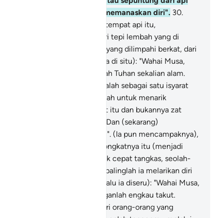
sesuatu berita dari situ, atau sepuntung dari api
itu, supaya kamu dapat memanaskan diri".
30
.
Maka ketika ia sampai ke tempat api itu,
(kedengaran) ia diseru dari tepi lembah yang di
sebelah kanan, di tempat yang dilimpahi berkat, dari
arah pohon kayu (yang ada di situ): "Wahai Musa,
sesungguhnya Akulah Allah Tuhan sekalian alam.
(Sesungguhnya api itu adalah sebagai satu isyarat
yang didatangkan oleh Allah untuk menarik
perhatian Musa ke tempat itu dan bukannya zat
Allah, Wallahu A'lam)
31
.
"Dan (sekarang)
campakkanlah tongkatmu". (Ia pun mencampaknya),
maka apabila ia melihat tongkatnya itu (menjadi
seekor ular besar) bergerak cepat tangkas, seolah-
olah seekor ular kecil, berpalinglah ia melarikan diri
dan tidak menoleh lagi. (Lalu ia diseru): "Wahai Musa,
datanglah kemari dan janganlah engkau takut.
Sesungguhnya engkau dari orang-orang yang