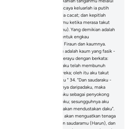
beroleh aman.
32
.
"Masukkanlah tanganmu melalui
belahan dada bajumu, nescaya keluarlah ia putih
bersinar-sinar dengan tiada cacat; dan kepitlah
tanganmu di celah ketiakmu ketika merasa takut
(nescaya hilanglah takutmu). Yang demikian adalah
dua bukti dari Tuhanmu (untuk engkau
menunjukkannya) kepada Firaun dan kaumnya.
Sesungguhnya mereka itu adalah kaum yang fasik -
derhaka"
33
.
Nabi Musa merayu dengan berkata:
"Wahai Tuhanku, bahawa aku telah membunuh
seorang dari kalangan mereka; oleh itu aku takut
mereka akan membunuhku "
34
.
"Dan saudaraku -
Harun, ia lebih fasih lidahnya daripadaku, maka
utuslah dia bersama-samaku sebagai penyokong
yang mengakui kebenaranku; sesungguhnya aku
bimbang bahawa mereka akan mendustakan daku".
35
.
Allah berfirman: "Kami akan menguatkan tenaga
dan daya-usahamu dengan saudaramu (Harun), dan