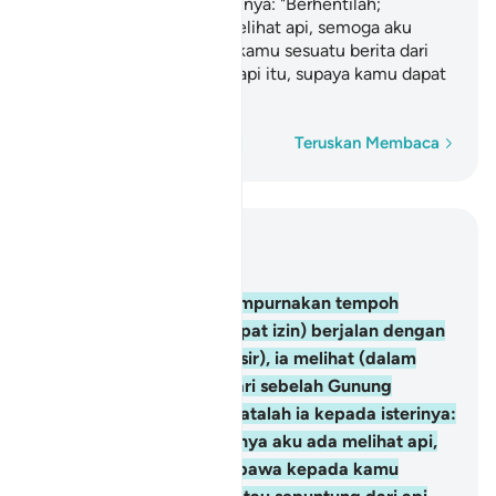
berkatalah ia kepada isterinya: "Berhentilah;
sesungguhnya aku ada melihat api, semoga aku
dapat membawa kepada kamu sesuatu berita dari
situ, atau sepuntung dari api itu, supaya kamu dapat
memanaskan diri".
Perkataan demi perkataan
Teruskan Membaca
Baca dalam Konteks
Bab 28, Halaman 389, Juz 20
29
.
Setelah Musa menyempurnakan tempoh
kerjanya itu dan (mendapat izin) berjalan dengan
isterinya (kembali ke Mesir), ia melihat (dalam
perjalanannya itu) api dari sebelah Gunung
Tursina. (Ketika itu) berkatalah ia kepada isterinya:
"Berhentilah; sesungguhnya aku ada melihat api,
semoga aku dapat membawa kepada kamu