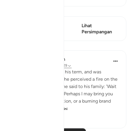
Lihat Qiraat
Ayat ini mempunyai 1
Lihat
Persimpangan
Persimpangan
Pelajaran
In the Shade of the Quran
32 minggu lalu
·
Rujukan
ayat 28:29
When Moses had fulfilled his term, and was
travelling with his family, he perceived a fire on the
slope of Mount Sinai. So he said to his family: 'Wait
here, for I perceive a fire. Perhaps I may bring you
from there some information, or a burning brand
from th...
Lihat lebih dari yang ini
0
0
83