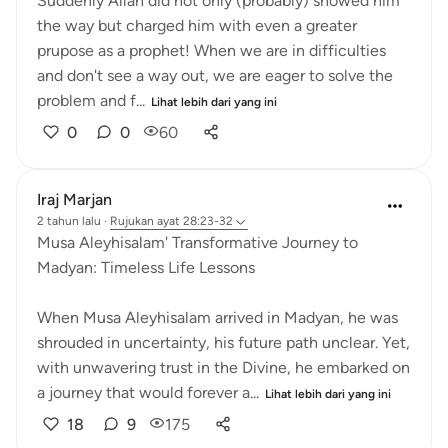
Suddenly Allah did not only (probably) showed him
the way but charged him with even a greater
prupose as a prophet! When we are in difficulties
and don't see a way out, we are eager to solve the
problem and f...
Lihat lebih dari yang ini
0
0
60
Iraj Marjan
2 tahun lalu
·
Rujukan
ayat 28:23-32
Musa Aleyhisalam' Transformative Journey to
Madyan: Timeless Life Lessons
When Musa Aleyhisalam arrived in Madyan, he was
shrouded in uncertainty, his future path unclear. Yet,
with unwavering trust in the Divine, he embarked on
a journey that would forever a...
Lihat lebih dari yang ini
18
9
175