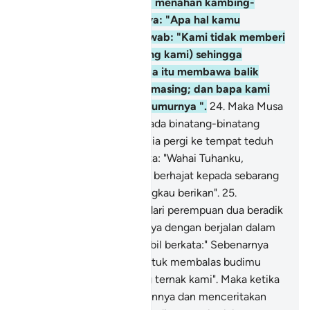
perempuan yang sedang menahan kambing-
kambingnya. dia bertanya: "Apa hal kamu
berdua?" Mereka menjawab: "Kami tidak memberi
minum (kambing-kambing kami) sehingga
pengembala-pengembala itu membawa balik
binatang ternak masing-masing; dan bapa kami
seorang yang terlalu tua umurnya ".
24
.
Maka Musa
pun memberi minum kepada binatang-binatang
ternak mereka, kemudian ia pergi ke tempat teduh
lalu berdoa dengan berkata: "Wahai Tuhanku,
sesungguhnya aku sangat berhajat kepada sebarang
rezeki pemberian yang Engkau berikan".
25
.
Kemudian salah seorang dari perempuan dua beradik
itu datang mendapatkannya dengan berjalan dalam
keadaan tersipu-sipu sambil berkata:" Sebenarnya
bapaku menjemputmu untuk membalas budimu
memberi minum binatang ternak kami". Maka ketika
Musa datang mendapatkannya dan menceritakan