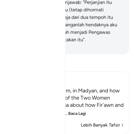
layanannya".
28
.
Musa menjawab: "Perjanjian itu
adalah antaraku denganmu (tetap dihormati
bersama); yang mana sahaja dari dua tempoh itu
yang aku tunaikan, maka janganlah hendaknya aku
disalahkan. Dan Allah jualah menjadi Pengawas
terhadap apa yang kita katakan itu".
-
Abdullah Muhammad Basmeih
Baca Tafsir
Ibn Kathir (Abridged)
Musa, peace be upon him, in Madyan, and how
He watered the Flocks of the Two Women
When the man told Musa about how Fir`awn and
his chiefs were conspir
…
Baca Lagi
Lebih Banyak Tafsir