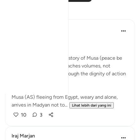
Refleksi
Qais Noor
tahun lalu
·
Rujukan
ayat 28:23
~ The Gaze that Guards ~
There is a moment in the story of Musa (peace be
upon him) that quietly teaches volumes, not
through a sermon, but through the dignity of action
guided by faith.
Musa (AS) fleeing from Egypt, weary and alone,
arrives in Madyan not to...
Lihat lebih dari yang ini
10
3
Iraj Marjan