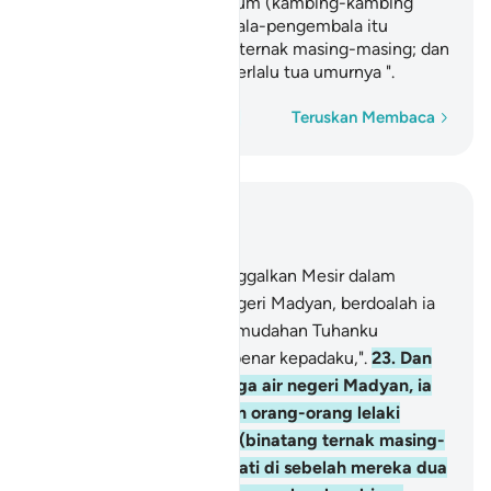
"Kami tidak memberi minum (kambing-kambing
kami) sehingga pengembala-pengembala itu
membawa balik binatang ternak masing-masing; dan
bapa kami seorang yang terlalu tua umurnya ".
Perkataan demi perkataan
Teruskan Membaca
Baca dalam Konteks
Bab 28, Halaman 388, Juz 20
22
.
Dan setelah ia (meninggalkan Mesir dalam
perjalanan) menuju ke negeri Madyan, berdoalah ia
dengan berkata: "Mudah-mudahan Tuhanku
menunjukkan jalan yang benar kepadaku,".
23
.
Dan
ketika dia sampai di telaga air negeri Madyan, ia
dapati di situ sekumpulan orang-orang lelaki
sedang memberi minum (binatang ternak masing-
masing), dan ia juga dapati di sebelah mereka dua