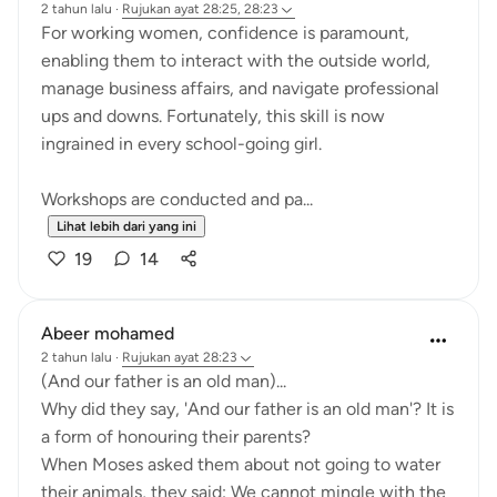
2 tahun lalu
·
Rujukan
ayat 28:25, 28:23
For working women, confidence is paramount,
enabling them to interact with the outside world,
manage business affairs, and navigate professional
ups and downs. Fortunately, this skill is now
ingrained in every school-going girl.
Workshops are conducted and pa...
Lihat lebih dari yang ini
19
14
Abeer mohamed
2 tahun lalu
·
Rujukan
ayat 28:23
‏(And our father is an old man)...
a form of honouring their parents?
their animals, they said: We cannot mingle with the