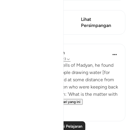
Lihat Qiraat
Ayat ini mempunyai 1
Lihat
Persimpangan
Persimpangan
Pelajaran
In the Shade of the Quran
31 minggu lalu
·
Rujukan
ayat 28:23
When he arrived at the wells of Madyan, he found
there a large group of people drawing water [for
their herds and flocks], and at some distance from
them he found two women who were keeping back
their flock. He asked them: 'What is the matter with
you two?' Th...
Lihat lebih dari yang ini
1
0
Baca Lagi Pelajaran