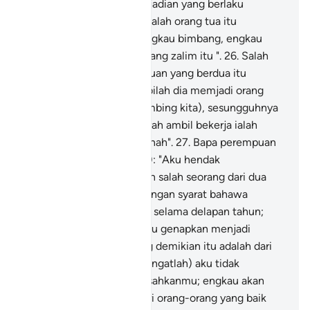
kepadanya kisah-kisah kejadian yang berlaku
(mengenai dirinya) berkatalah orang tua itu
kepadanya: "Janganlah engkau bimbang, engkau
telah selamat dari kaum yang zalim itu ".
26
.
Salah
seorang di antara perempuan yang berdua itu
berkata: "Wahai ayah, ambilah dia memjadi orang
upahan (mengembala kambing kita), sesungguhnya
sebaik-baik orang yang ayah ambil bekerja ialah
orang yang kuat, lagi amanah".
27
.
Bapa perempuan
itu berkata (kepada Musa): "Aku hendak
mengahwinkanmu dengan salah seorang dari dua
anak perempuanku ini, dengan syarat bahawa
engkau bekerja denganku selama delapan tahun;
dalam pada itu, jika engkau genapkan menjadi
sepuluh tahun, maka yang demikian itu adalah dari
kerelaanmu sendiri. Dan (ingatlah) aku tidak
bertujuan hendak menyusahkanmu; engkau akan
dapati aku Insya Allah, dari orang-orang yang baik