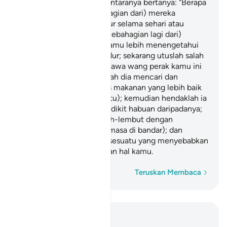
sendiri. Salah seorang di antaranya bertanya: "Berapa
lama kamu tidur?" (sebahagian dari) mereka
menjawab: "Kita telah tidur selama sehari atau
sebahagian dari sehari". (Sebahagian lagi dari)
mereka berkata: "Tuhan kamu lebih menengetahui
tentang lamanya kamu tidur; sekarang utuslah salah
seorang dari kamu, membawa wang perak kamu ini
ke bandar; kemudian biarlah dia mencari dan
memilih mana-mana jenis makanan yang lebih baik
lagi halal (yang dijual di situ); kemudian hendaklah ia
membawa untuk kamu sedikit habuan daripadanya;
dan hendaklah ia berlemah-lembut dengan
bersungguh-sungguh (semasa di bandar); dan
janganlah dia melakukan sesuatu yang menyebabkan
sesiapapun menyedari akan hal kamu.
Perkataan demi perkataan
Teruskan Membaca
Baca dalam Konteks