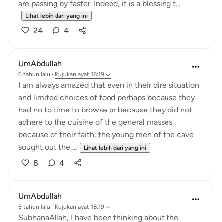
are passing by faster. Indeed, it is a blessing t...
Lihat lebih dari yang ini
24
4
UmAbdullah
6 tahun lalu
·
Rujukan
ayat 18:19
I am always amazed that even in their dire situation
and limited choices of food perhaps because they
had no to time to browse or because they did not
adhere to the cuisine of the general masses
because of their faith, the young men of the cave
sought out the ...
Lihat lebih dari yang ini
8
4
UmAbdullah
6 tahun lalu
·
Rujukan
ayat 18:19
SubhanaAllah, I have been thinking about the