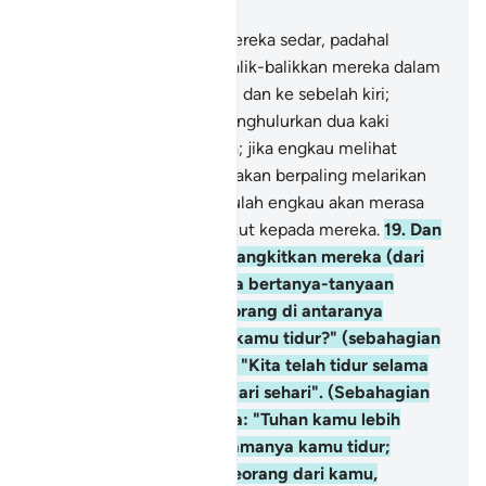
Bab 18, Halaman 295, Juz 15
18
.
Dan engkau sangka mereka sedar, padahal
mereka tidur; dan Kami balik-balikkan mereka dalam
tidurnya ke sebelah kanan dan ke sebelah kiri;
sedang anjing mereka menghulurkan dua kaki
depannya dekat pintu gua; jika engkau melihat
mereka, tentulah engkau akan berpaling melarikan
diri dari mereka, dan tentulah engkau akan merasa
sepenuh-penuh gerun takut kepada mereka.
19
.
Dan
demikianlah pula Kami bangkitkan mereka (dari
tidurnya), supaya mereka bertanya-tanyaan
sesama sendiri. Salah seorang di antaranya
bertanya: "Berapa lama kamu tidur?" (sebahagian
dari) mereka menjawab: "Kita telah tidur selama
sehari atau sebahagian dari sehari". (Sebahagian
lagi dari) mereka berkata: "Tuhan kamu lebih
menengetahui tentang lamanya kamu tidur;
sekarang utuslah salah seorang dari kamu,