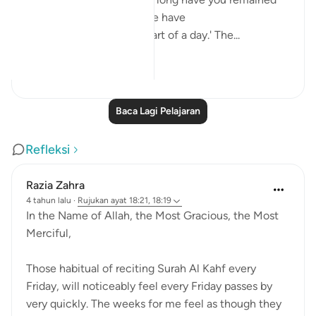
thus?' They answered: 'We have
remained thus a day, or part of a day.' The...
Lihat lebih dari yang ini
0
0
Baca Lagi Pelajaran
Refleksi
Razia Zahra
4 tahun lalu
·
Rujukan
ayat 18:21, 18:19
In the Name of Allah, the Most Gracious, the Most
Merciful,
Those habitual of reciting Surah Al Kahf every
Friday, will noticeably feel every Friday passes by
very quickly. The weeks for me feel as though they