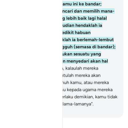
membawa wang perak kamu ini ke bandar;
kemudian biarlah dia mencari dan memilih mana-
mana jenis makanan yang lebih baik lagi halal
(yang dijual di situ); kemudian hendaklah ia
membawa untuk kamu sedikit habuan
daripadanya; dan hendaklah ia berlemah-lembut
dengan bersungguh-sungguh (semasa di bandar);
dan janganlah dia melakukan sesuatu yang
menyebabkan sesiapapun menyedari akan hal
kamu.
20
.
"Sesungguhnya, kalaulah mereka
mengetahui hal kamu, tentulah mereka akan
merejam dengan membunuh kamu, atau mereka
akan mengembalikan kamu kepada ugama mereka
(secara paksa); dan jika berlaku demikian, kamu tidak
sekali-kali akan berjaya selama-lamanya".
-
Abdullah Muhammad Basmeih