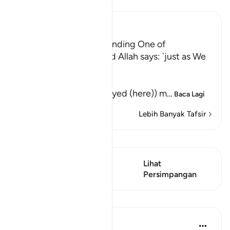
Baca Tafsir
Ibn Kathir (Abridged)
Their awakening and sending One of
Themselves to buy Food Allah says: `just as We
caused them to ...
كَمْ لَبِثْتُمْ
(How long have you stayed (here)) m
…
Baca Lagi
Lebih Banyak Tafsir
Lihat Qiraat
Ayat ini mempunyai 1
Lihat
Persimpangan
Persimpangan
Pelajaran
Hammad Fahim