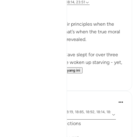
3 tahun lalu
·
Rujukan
ayat 18:19, 18:14, 23:51
A Life of Purity
Many compromise on their principles when the
going gets tough - And that’s when the true moral
standards of a person are revealed.
The Companions of the Cave slept for over three
centuries. They must have woken up starving - yet,
when they...
Lihat lebih dari yang ini
34
5
J Yousef
6 tahun lalu
·
ayat 18:71, 18:10, 18:30, 18:19, 18:85, 18:92, 18:14, 18:
Rujukan
74, 18:89, 18:77
Friday Surat al-Kahf Reflections