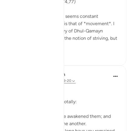
'So they set out...' (18:71,74,77)
One recurring theme that seems constant
throughout Surat al-Kahf is that of *movement*. I
used to think that the story of Dhul-Qarnayn
emphasized most greatly the notion of striving, but
th...
Lihat lebih dari yang ini
29
7
In the Shade of the Quran
31 minggu lalu
·
Rujukan
ayat 18:19-20
The Sleepers Awake
Suddenly things change totally:
Such being their state, We awakened them; and
they began to question one another.
One of them asked: 'How long have you remained