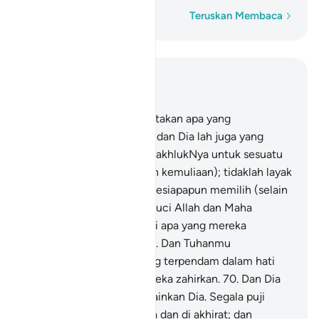
Perkataan demi perkataan
Teruskan Membaca
Baca dalam Konteks
Bab 28, Halaman 394, Juz 20
68
.
Dan Tuhanmu menciptakan apa yang
dirancangkan berlakunya, dan Dia lah juga yang
memilih (satu-satu dari makhlukNya untuk sesuatu
tugas atau keutamaan dan kemuliaan); tidaklah layak
dan tidaklah berhak bagi sesiapapun memilih (selain
dari pilihan Allah). Maha Suci Allah dan Maha
Tinggilah keadaanNya dari apa yang mereka
sekutukan denganNya.
69
.
Dan Tuhanmu
mengetahui akan apa yang terpendam dalam hati
mereka dan apa yang mereka zahirkan.
70
.
Dan Dia
lah Allah tiada Tuhan melainkan Dia. Segala puji
tertentu bagiNya, di dunia dan di akhirat; dan