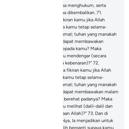
hanyalah Dia yang berkuasa menghukum, serta
kepadaNyalah kamu semua dikembalikan.
71
.
Katakanlah: "Bagaimana fikiran kamu jika Allah
menjadikan malam kepada kamu tetap selama-
lamanya hingga ke hari kiamat; tuhan yang manakah
yang lain dari Allah, yang dapat membawakan
cahaya yang menerangi kepada kamu? Maka
mengapa kamu tidak mahu mendengar (secara
memahami dan menerima kebenaran)?"
72
.
katakanlah lagi: Bagaimana fikiran kamu jika Allah
menjadikan siang kepada kamu tetap selama-
lamanya hingga ke hari kiamat; tuhan yang manakah
yang lain dari Allah, yang dapat membawakan malam
kepada kamu untuk kamu berehat padanya? Maka
mengapa kamu tidak mahu melihat (dalil-dalil dan
bukti keesaan dan kekuasaan Allah)?"
73
.
Dan di
antara rahmat pemberianNya, Ia menjadikan untuk
kamu malam dan siang (silih berganti supaya kamu