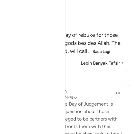
Baca Tafsir
Ibn Kathir (Abridged)
Rebuking the Idolators
This is another call by way of rebuke for those
who worshipped other gods besides Allah. The
Lord, may He be exalted, will call
…
Baca Lagi
Lebih Banyak Tafsir
Pelajaran
In the Shade of the Quran
31 minggu lalu
·
Rujukan
ayat 28:74-75
Here, a quick image of the Day of Judgement is
presented in a rhetorical question about those
beings the unbelievers alleged to be partners with
God. The surah, thus, confronts them with their
false claims, showing them to be absolutely without