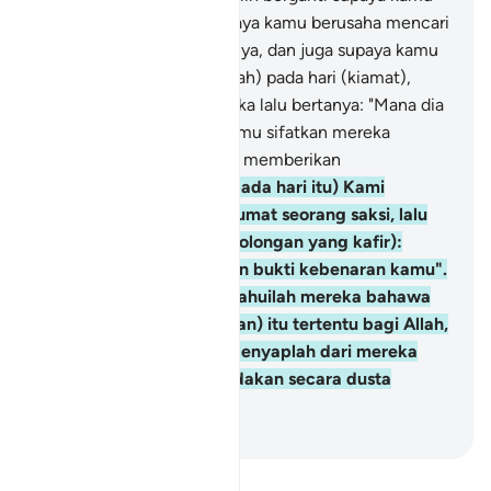
berehat padanya dan supaya kamu berusaha mencari
rezeki dari limpah kurniaNya, dan juga supaya kamu
bersyukur.
74
.
Dan (ingatlah) pada hari (kiamat),
Allah akan menyeru mereka lalu bertanya: "Mana dia
sekutu-sekutuKu yang kamu sifatkan mereka
(menjadi tuhan dan dapat memberikan
pertolongan)?"
75
.
Dan (pada hari itu) Kami
keluarkan dari tiap-tiap umat seorang saksi, lalu
Kami katakan (kepada golongan yang kafir):
"Bawalah keterangan dan bukti kebenaran kamu".
Maka (pada saat itu) ketahuilah mereka bahawa
kebenaran (hak ketuhanan) itu tertentu bagi Allah,
dan (dengan itu), hilang lenyaplah dari mereka
apa yang mereka ada-adakan secara dusta
dahulu.
-
Abdullah Muhammad Basmeih