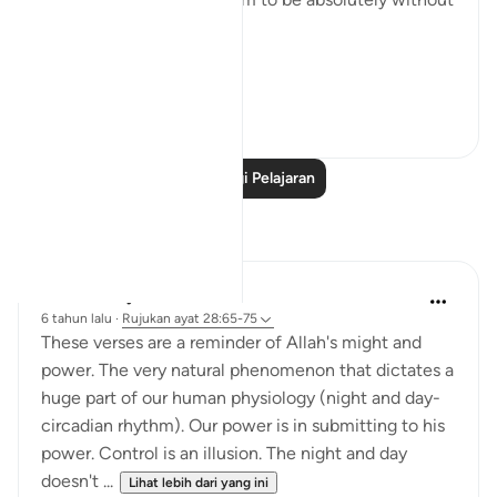
substance:
On ...
Lihat lebih dari yang ini
0
0
Baca Lagi Pelajaran
Refleksi
Hana Alasry
6 tahun lalu
·
Rujukan
ayat 28:65-75
These verses are a reminder of Allah's might and
power. The very natural phenomenon that dictates a
huge part of our human physiology (night and day-
circadian rhythm). Our power is in submitting to his
power. Control is an illusion. The night and day
doesn't ...
Lihat lebih dari yang ini